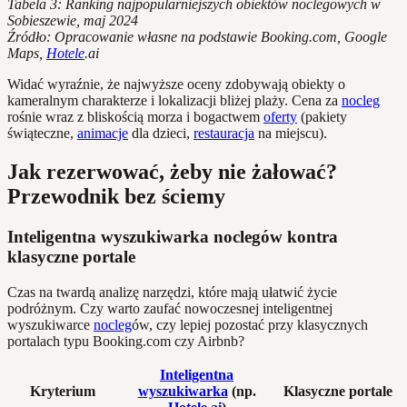
Tabela 3: Ranking najpopularniejszych obiektów noclegowych w
Sobieszewie, maj 2024
Źródło: Opracowanie własne na podstawie Booking.com, Google
Maps,
Hotele
.ai
Widać wyraźnie, że najwyższe oceny zdobywają obiekty o
kameralnym charakterze i lokalizacji bliżej plaży. Cena za
nocleg
rośnie wraz z bliskością morza i bogactwem
oferty
(pakiety
świąteczne,
animacje
dla dzieci,
restauracja
na miejscu).
Jak rezerwować, żeby nie żałować?
Przewodnik bez ściemy
Inteligentna wyszukiwarka noclegów kontra
klasyczne portale
Czas na twardą analizę narzędzi, które mają ułatwić życie
podróżnym. Czy warto zaufać nowoczesnej inteligentnej
wyszukiwarce
nocleg
ów, czy lepiej pozostać przy klasycznych
portalach typu Booking.com czy Airbnb?
Inteligentna
Kryterium
wyszukiwarka
(np.
Klasyczne portale