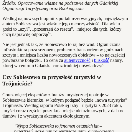
Źródło: Opracowanie własne na podstawie danych Gdańskiej
Organizacji Turystycznej oraz Booking.com
Według najnowszych opinii z portali rezerwacyjnych, największym
atutem Sobieszewa jest właśnie jego nieoczywistość. Dla wielu
gości to „azyl”, „przestrzeń do resetu”, „miejsce dla tych, którzy
chcą naprawdę odpocząć”.
Nie jest jednak tak, że Sobieszewo to raj bez wad. Ograniczona
infrastruktura poza sezonem, problem z transportem w godzinach
szczytu i mniejsza liczba nowoczesnych obiektów – to najczęściej
powtarzane bolączki. To cena za
autentyczność
i
bliskość
natury,
której w centrum Gdańska coraz trudniej doświadczyć.
Czy Sobieszewo to przyszłość turystyki w
Trójmieście?
Coraz więcej ekspertów z branży turystycznej upatruje w
Sobieszewie kierunku, w którym podążać będzie „nowa turystyka”
Trójmiasta. Według raportu Polskiej Izby Turystyki z 2023 roku,
turyści coraz częściej poszukują miejsc nietuzinkowych, z dala od
tłumów i z wyraźnym akcentem ekologicznym.
"Wyspa Sobieszewska to fenomen ostatnich lat –
przestrzeń, gdzie natura wyznacza rytm, a nowoczesna