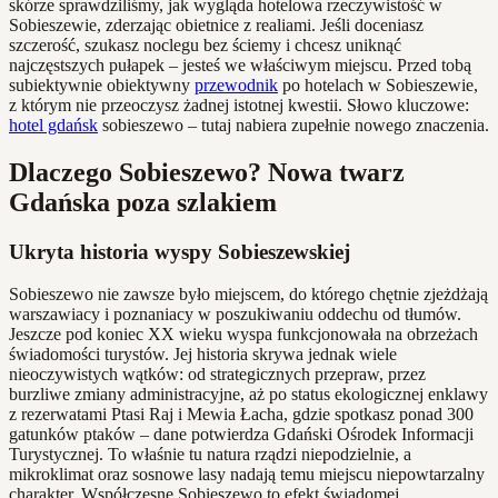
skórze sprawdziliśmy, jak wygląda hotelowa rzeczywistość w
Sobieszewie, zderzając obietnice z realiami. Jeśli doceniasz
szczerość, szukasz noclegu bez ściemy i chcesz uniknąć
najczęstszych pułapek – jesteś we właściwym miejscu. Przed tobą
subiektywnie obiektywny
przewodnik
po hotelach w Sobieszewie,
z którym nie przeoczysz żadnej istotnej kwestii. Słowo kluczowe:
hotel gdańsk
sobieszewo – tutaj nabiera zupełnie nowego znaczenia.
Dlaczego Sobieszewo? Nowa twarz
Gdańska poza szlakiem
Ukryta historia wyspy Sobieszewskiej
Sobieszewo nie zawsze było miejscem, do którego chętnie zjeżdżają
warszawiacy i poznaniacy w poszukiwaniu oddechu od tłumów.
Jeszcze pod koniec XX wieku wyspa funkcjonowała na obrzeżach
świadomości turystów. Jej historia skrywa jednak wiele
nieoczywistych wątków: od strategicznych przepraw, przez
burzliwe zmiany administracyjne, aż po status ekologicznej enklawy
z rezerwatami Ptasi Raj i Mewia Łacha, gdzie spotkasz ponad 300
gatunków ptaków – dane potwierdza Gdański Ośrodek Informacji
Turystycznej. To właśnie tu natura rządzi niepodzielnie, a
mikroklimat oraz sosnowe lasy nadają temu miejscu niepowtarzalny
charakter. Współczesne Sobieszewo to efekt świadomej