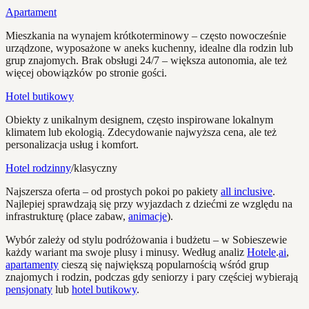
Apartament
Mieszkania na wynajem krótkoterminowy – często nowocześnie
urządzone, wyposażone w aneks kuchenny, idealne dla rodzin lub
grup znajomych. Brak obsługi 24/7 – większa autonomia, ale też
więcej obowiązków po stronie gości.
Hotel butikowy
Obiekty z unikalnym designem, często inspirowane lokalnym
klimatem lub ekologią. Zdecydowanie najwyższa cena, ale też
personalizacja usług i komfort.
Hotel rodzinny
/klasyczny
Najszersza oferta – od prostych pokoi po pakiety
all inclusive
.
Najlepiej sprawdzają się przy wyjazdach z dziećmi ze względu na
infrastrukturę (place zabaw,
animacje
).
Wybór zależy od stylu podróżowania i budżetu – w Sobieszewie
każdy wariant ma swoje plusy i minusy. Według analiz
Hotele
.
ai
,
apartamenty
cieszą się największą popularnością wśród grup
znajomych i rodzin, podczas gdy seniorzy i pary częściej wybierają
pensjonaty
lub
hotel butikowy
.