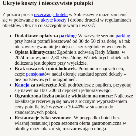
Ukryte koszty i nieoczywiste pułapki
Z pozoru prosta
rezerwacja hotelu
w Sobieszewie może zamienić
się w polowanie na
ukryte koszty
i drobne druczki w regulaminach
obiektów. Oto, na co szczególnie warto uważać:
Dodatkowe opłaty za
parking
: W szczycie sezonu
parking
przy hotelu potrafi kosztować od 30 do 50 zł za dobę, a i tak
nie zawsze gwarantuje miejsce – szczególnie w weekendy.
Opłata klimatyczna
: Zgodnie z uchwałą Rady Miasta, w
2024 roku wynosi 2,80 zł/os./dobę. W niektórych obiektach
doliczana jest dopiero przy wyjeździe.
Brak suszarek i mini-lodówek
: Pomimo rosnących cen,
część
pensjonat
ów nadal oferuje standard sprzed dekady –
bez podstawowych udogodnień.
Kaucja
za zwierzęta
: Jeśli podróżujesz z pupilem, przygotuj
się nawet na 100–200 zł depozytu jednorazowego.
Ograniczona liczba pokoi z widokiem na morze
: Najlepsze
lokalizacje rezerwują się nawet z rocznym wyprzedzeniem –
ceny potrafią być wyższe o 30–40% w stosunku do
standardowych pokoi.
Restauracje tylko sezonowe
: W przypadku hoteli bez
własnej restauracji poza sezonem oferta gastronomiczna w
okolicy może okazać się rozczarowująco uboga.