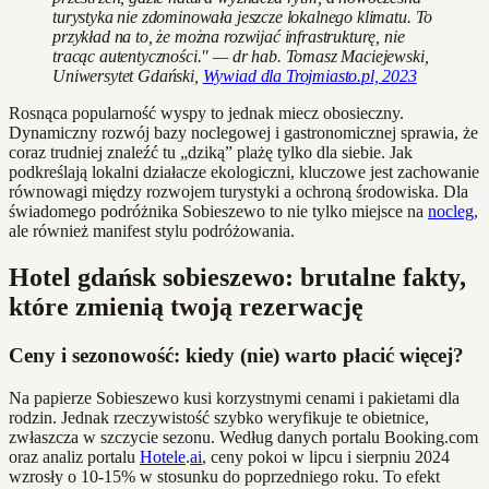
turystyka nie zdominowała jeszcze lokalnego klimatu. To
przykład na to, że można rozwijać infrastrukturę, nie
tracąc autentyczności." — dr hab. Tomasz Maciejewski,
Uniwersytet Gdański,
Wywiad dla Trojmiasto.pl, 2023
Rosnąca popularność wyspy to jednak miecz obosieczny.
Dynamiczny rozwój bazy noclegowej i gastronomicznej sprawia, że
coraz trudniej znaleźć tu „dziką” plażę tylko dla siebie. Jak
podkreślają lokalni działacze ekologiczni, kluczowe jest zachowanie
równowagi między rozwojem turystyki a ochroną środowiska. Dla
świadomego podróżnika Sobieszewo to nie tylko miejsce na
nocleg
,
ale również manifest stylu podróżowania.
Hotel gdańsk sobieszewo: brutalne fakty,
które zmienią twoją rezerwację
Ceny i sezonowość: kiedy (nie) warto płacić więcej?
Na papierze Sobieszewo kusi korzystnymi cenami i pakietami dla
rodzin. Jednak rzeczywistość szybko weryfikuje te obietnice,
zwłaszcza w szczycie sezonu. Według danych portalu Booking.com
oraz analiz portalu
Hotele
.
ai
, ceny pokoi w lipcu i sierpniu 2024
wzrosły o 10-15% w stosunku do poprzedniego roku. To efekt