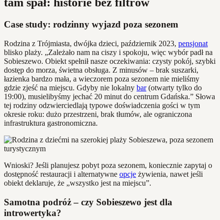
tam spał: historie bez filtrów
Case study: rodzinny wyjazd poza sezonem
Rodzina z Trójmiasta, dwójka dzieci, październik 2023,
pensjonat
blisko plaży. „Zależało nam na ciszy i spokoju, więc wybór padł na
Sobieszewo. Obiekt spełnił nasze oczekiwania: czysty pokój, szybki
dostęp do morza, świetna obsługa. Z minusów – brak suszarki,
łazienka bardzo mała, a wieczorem poza sezonem nie mieliśmy
gdzie zjeść na miejscu. Gdyby nie lokalny
bar
(otwarty tylko do
19:00), musielibyśmy jechać 20 minut do centrum Gdańska.” Słowa
tej rodziny odzwierciedlają typowe doświadczenia gości w tym
okresie roku: dużo przestrzeni, brak tłumów, ale ograniczona
infrastruktura gastronomiczna.
Wnioski? Jeśli planujesz pobyt poza sezonem, koniecznie zapytaj o
dostępność restauracji i alternatywne
opcje
żywienia, nawet jeśli
obiekt deklaruje, że „wszystko jest na miejscu”.
Samotna podróż – czy Sobieszewo jest dla
introwertyka?