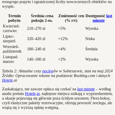
rosnącego popytu i ograniczonej liczby nowoczesnych obiektów na
wyspie.
Termin
Średnia cena
Zmienność cen
Dostępność
last
pobytu
pokoju 2-os.
(% r/r)
minute
Kwiecień-
210–270 zł
+5%
Wysoka
czerwiec
Lipiec-
320–420 zł
+12%
Niska
sierpień
Wrzesień-
180–240 zł
+4%
Średnia
październik
Listopad-
140–180 zł
+2%
Wysoka
marzec
Tabela 2: Aktualne ceny
nocleg
ów w Sobieszewie, stan na maj 2024
Źródło: Opracowanie własne na podstawie Booking.com i danych
Hotele
.ai
Zaskakująco, nie zawsze opłaca się czekać na
last minute
– według
analiz portalu
Hotele
.
ai
, najlepsze miejsca znikają z wyprzedzeniem,
a okazje pojawiają się głównie poza ścisłym sezonem. Flexi-boksy,
czyli elastyczne pakiety rezerwacyjne, oferują pewność noclegu, ale
wiążą się z wyższą opłatą wstępną.