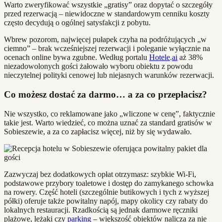
Warto zweryfikować wszystkie „gratisy” oraz dopytać o szczegóły
przed rezerwacją – niewidoczne w standardowym cenniku koszty
często decydują o ogólnej satysfakcji z pobytu.
Wbrew pozorom, najwięcej pułapek czyha na podróżujących „w
ciemno” – brak wcześniejszej rezerwacji i poleganie wyłącznie na
ocenach online bywa zgubne. Według portalu
Hotele
.
ai
aż 38%
niezadowolonych gości żałowało wyboru obiektu z powodu
nieczytelnej polityki cenowej lub niejasnych warunków rezerwacji.
Co możesz dostać za darmo… a za co przepłacisz?
Nie wszystko, co reklamowane jako „wliczone w cenę”, faktycznie
takie jest. Warto wiedzieć, co można uznać za standard gratisów w
Sobieszewie, a za co zapłacisz więcej, niż by się wydawało.
Zazwyczaj bez dodatkowych opłat otrzymasz: szybkie Wi-Fi,
podstawowe przybory toaletowe i dostęp do zamykanego schowka
na rowery. Część hoteli (szczególnie butikowych i tych z wyższej
półki) oferuje także powitalny napój, mapy okolicy czy rabaty do
lokalnych restauracji. Rzadkością są jednak darmowe ręczniki
plażowe, leżaki czy
parking
– większość obiektów nalicza za nie