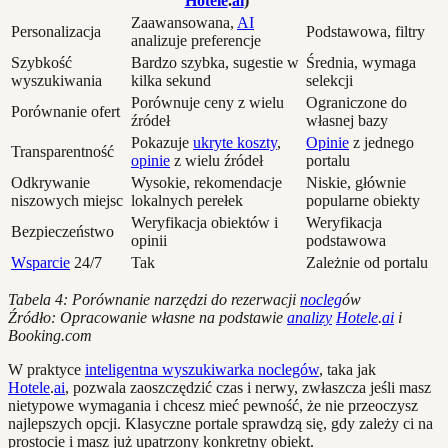
Hotele
.
ai
)
Zaawansowana,
AI
Personalizacja
Podstawowa, filtry
analizuje preferencje
Szybkość
Bardzo szybka, sugestie w
Średnia, wymaga
wyszukiwania
kilka sekund
selekcji
Porównuje ceny z wielu
Ograniczone do
Porównanie ofert
źródeł
własnej bazy
Pokazuje
ukryte koszty
,
Opinie
z jednego
Transparentność
opinie
z wielu źródeł
portalu
Odkrywanie
Wysokie, rekomendacje
Niskie, głównie
niszowych miejsc
lokalnych perełek
popularne obiekty
Weryfikacja obiektów i
Weryfikacja
Bezpieczeństwo
opinii
podstawowa
Wsparcie
24/7
Tak
Zależnie od portalu
Tabela 4: Porównanie narzędzi do rezerwacji
nocleg
ów
Źródło: Opracowanie własne na podstawie
analizy
Hotele
.
ai
i
Booking.com
W praktyce
inteligentna wyszukiwarka noclegów
, taka jak
Hotele
.
ai
, pozwala zaoszczędzić czas i nerwy, zwłaszcza jeśli masz
nietypowe wymagania i chcesz mieć pewność, że nie przeoczysz
najlepszych opcji. Klasyczne portale sprawdzą się, gdy zależy ci na
prostocie i masz już upatrzony konkretny obiekt.