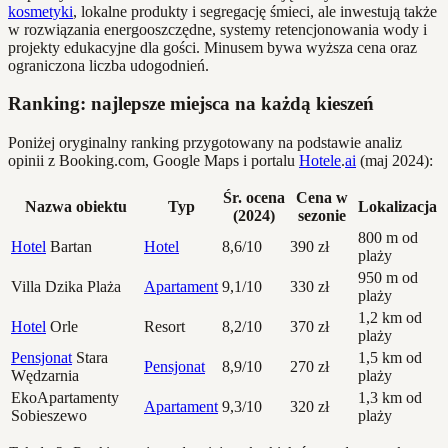
kosmetyki
, lokalne produkty i segregację śmieci, ale inwestują także
w rozwiązania energooszczędne, systemy retencjonowania wody i
projekty edukacyjne dla gości. Minusem bywa wyższa cena oraz
ograniczona liczba udogodnień.
Ranking: najlepsze miejsca na każdą kieszeń
Poniżej oryginalny ranking przygotowany na podstawie analiz
opinii z Booking.com, Google Maps i portalu
Hotele
.
ai
(maj 2024):
Śr. ocena
Cena w
Nazwa obiektu
Typ
Lokalizacja
(2024)
sezonie
800 m od
Hotel
Bartan
Hotel
8,6/10
390 zł
plaży
950 m od
Villa Dzika Plaża
Apartament
9,1/10
330 zł
plaży
1,2 km od
Hotel
Orle
Resort
8,2/10
370 zł
plaży
Pensjonat
Stara
1,5 km od
Pensjonat
8,9/10
270 zł
Wędzarnia
plaży
EkoApartamenty
1,3 km od
Apartament
9,3/10
320 zł
Sobieszewo
plaży