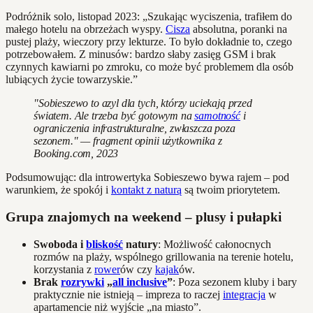
Podróżnik solo, listopad 2023: „Szukając wyciszenia, trafiłem do
małego hotelu na obrzeżach wyspy.
Cisza
absolutna, poranki na
pustej plaży, wieczory przy lekturze. To było dokładnie to, czego
potrzebowałem. Z minusów: bardzo słaby zasięg GSM i brak
czynnych kawiarni po zmroku, co może być problemem dla osób
lubiących życie towarzyskie.”
"Sobieszewo to azyl dla tych, którzy uciekają przed
światem. Ale trzeba być gotowym na
samotność
i
ograniczenia infrastrukturalne, zwłaszcza poza
sezonem." — fragment opinii użytkownika z
Booking.com, 2023
Podsumowując: dla introwertyka Sobieszewo bywa rajem – pod
warunkiem, że spokój i
kontakt z naturą
są twoim priorytetem.
Grupa znajomych na weekend – plusy i pułapki
Swoboda i
bliskość
natury
: Możliwość całonocnych
rozmów na plaży, wspólnego grillowania na terenie hotelu,
korzystania z
rower
ów czy
kajak
ów.
Brak
rozrywki
„
all inclusive
”
: Poza sezonem kluby i bary
praktycznie nie istnieją – impreza to raczej
integracja
w
apartamencie niż wyjście „na miasto”.