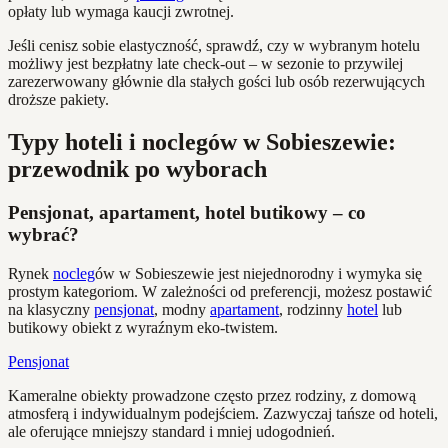
opłaty lub wymaga kaucji zwrotnej.
Jeśli cenisz sobie elastyczność, sprawdź, czy w wybranym hotelu
możliwy jest bezpłatny late check-out – w sezonie to przywilej
zarezerwowany głównie dla stałych gości lub osób rezerwujących
droższe pakiety.
Typy hoteli i noclegów w Sobieszewie:
przewodnik po wyborach
Pensjonat, apartament, hotel butikowy – co
wybrać?
Rynek
nocleg
ów w Sobieszewie jest niejednorodny i wymyka się
prostym kategoriom. W zależności od preferencji, możesz postawić
na klasyczny
pensjonat
, modny
apartament
, rodzinny
hotel
lub
butikowy obiekt z wyraźnym eko-twistem.
Pensjonat
Kameralne obiekty prowadzone często przez rodziny, z domową
atmosferą i indywidualnym podejściem. Zazwyczaj tańsze od hoteli,
ale oferujące mniejszy standard i mniej udogodnień.