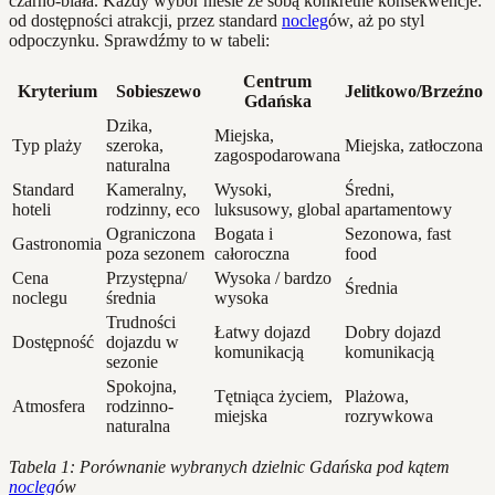
czarno-biała. Każdy wybór niesie ze sobą konkretne konsekwencje:
od dostępności atrakcji, przez standard
nocleg
ów, aż po styl
odpoczynku. Sprawdźmy to w tabeli:
Centrum
Kryterium
Sobieszewo
Jelitkowo/Brzeźno
Gdańska
Dzika,
Miejska,
Typ plaży
szeroka,
Miejska, zatłoczona
zagospodarowana
naturalna
Standard
Kameralny,
Wysoki,
Średni,
hoteli
rodzinny, eco
luksusowy, global
apartamentowy
Ograniczona
Bogata i
Sezonowa, fast
Gastronomia
poza sezonem
całoroczna
food
Cena
Przystępna/
Wysoka / bardzo
Średnia
noclegu
średnia
wysoka
Trudności
Łatwy dojazd
Dobry dojazd
Dostępność
dojazdu w
komunikacją
komunikacją
sezonie
Spokojna,
Tętniąca życiem,
Plażowa,
Atmosfera
rodzinno-
miejska
rozrywkowa
naturalna
Tabela 1: Porównanie wybranych dzielnic Gdańska pod kątem
nocleg
ów