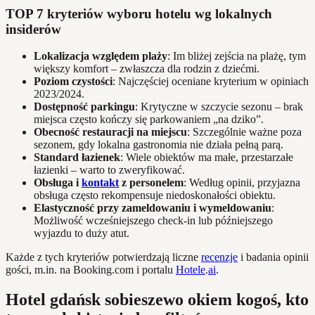
TOP 7 kryteriów wyboru hotelu wg lokalnych
insiderów
Lokalizacja względem plaży
: Im bliżej zejścia na plażę, tym
większy komfort – zwłaszcza dla rodzin z dziećmi.
Poziom czystości
: Najczęściej oceniane kryterium w opiniach
2023/2024.
Dostępność parkingu
: Krytyczne w szczycie sezonu – brak
miejsca często kończy się parkowaniem „na dziko”.
Obecność restauracji na miejscu
: Szczególnie ważne poza
sezonem, gdy lokalna gastronomia nie działa pełną parą.
Standard łazienek
: Wiele obiektów ma małe, przestarzałe
łazienki – warto to zweryfikować.
Obsługa i
kontakt
z personelem
: Według opinii, przyjazna
obsługa często rekompensuje niedoskonałości obiektu.
Elastyczność przy zameldowaniu i wymeldowaniu
:
Możliwość wcześniejszego check-in lub późniejszego
wyjazdu to duży atut.
Każde z tych kryteriów potwierdzają liczne
recenzje
i badania opinii
gości, m.in. na Booking.com i portalu
Hotele
.
ai
.
Hotel gdańsk sobieszewo okiem kogoś, kto