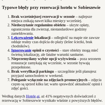
Typowe błędy przy rezerwacji hotelu w Sobieszewie
Brak wcześniejszej rezerwacji w sezonie
– najlepsze
miejsca znikają nawet kilka miesięcy wcześniej.
Niedoczytanie regulaminu obiektu
– ukryte opłaty,
ograniczenia dla zwierząt, niestandardowe godziny
zameldowania.
Lekceważenie
lokalizacji
– odległość na mapie nie zawsze
oddaje realny czas dojścia do plaży (leśne ścieżki, brak
chodników).
Ignorowanie
opinii o czystości
– stare obiekty mogą mieć
świetną lokalizację, ale fatalne warunki sanitarne.
Nieprzemyślany wybór opcji wyżywienia
– poza sezonem
restauracje zamykają się wcześnie, w sezonie bywają
przepełnione.
Brak weryfikacji parkingu
– szczególnie jeśli planujesz
przyjazd samochodem w weekend.
Poleganie wyłącznie na zdjęciach promocyjnych
– zdjęcia
często są sprzed kilku lat; warto sprawdzić aktualność opinii i
zdjęć gości.
Według danych
Hotele
.
ai
, aż 41% negatywnych doświadczeń z
rezerwacją w Sobieszewie wynikało właśnie z powyższych błędów.