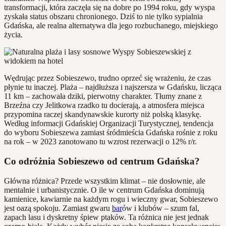
transformacji, która zaczęła się na dobre po 1994 roku, gdy wyspa
zyskała status obszaru chronionego. Dziś to nie tylko sypialnia
Gdańska, ale realna alternatywa dla jego rozbuchanego, miejskiego
życia.
Wędrując przez Sobieszewo, trudno oprzeć się wrażeniu, że czas
płynie tu inaczej. Plaża – najdłuższa i najszersza w Gdańsku, licząca
11 km – zachowała dziki, pierwotny charakter. Tłumy znane z
Brzeźna czy Jelitkowa rzadko tu docierają, a atmosfera miejsca
przypomina raczej skandynawskie kurorty niż polską klasykę.
Według informacji Gdańskiej Organizacji Turystycznej, tendencja
do wyboru Sobieszewa zamiast śródmieścia Gdańska rośnie z roku
na rok – w 2023 zanotowano tu wzrost rezerwacji o 12% r/r.
Co odróżnia Sobieszewo od centrum Gdańska?
Główna różnica? Przede wszystkim klimat – nie dosłownie, ale
mentalnie i urbanistycznie. O ile w centrum Gdańska dominują
kamienice, kawiarnie na każdym rogu i wieczny gwar, Sobieszewo
jest oazą spokoju. Zamiast gwaru
bar
ów i klubów – szum fal,
zapach lasu i dyskretny śpiew ptaków. Ta różnica nie jest jednak