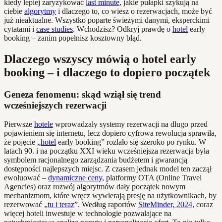
kiedy lepiej zaryzykować
last minute
, jakie pułapki szykują na
ciebie
algorytmy
i dlaczego to, co wiesz o rezerwacjach, może być
już nieaktualne. Wszystko poparte świeżymi danymi, eksperckimi
cytatami i
case studies
. Wchodzisz? Odkryj prawdę o
hotel
early
booking – zanim popełnisz kosztowny błąd.
Dlaczego wszyscy mówią o hotel early
booking – i dlaczego to dopiero początek
Geneza fenomenu: skąd wziął się trend
wcześniejszych rezerwacji
Pierwsze
hotele
wprowadzały systemy rezerwacji na długo przed
pojawieniem się internetu, lecz dopiero cyfrowa rewolucja sprawiła,
że pojęcie „
hotel
early booking” rozlało się szeroko po rynku. W
latach 90. i na początku XXI wieku wcześniejsza rezerwacja była
symbolem racjonalnego zarządzania budżetem i gwarancją
dostępności najlepszych miejsc. Z czasem jednak model ten zaczął
ewoluować –
dynamiczne ceny
, platformy OTA (Online Travel
Agencies) oraz rozwój algorytmów dały początek nowym
mechanizmom, które wręcz wywierają presję na użytkownikach, by
rezerwować „
tu i teraz
”. Według raportów
SiteMinder, 2024
, coraz
więcej hoteli inwestuje w technologie pozwalające na