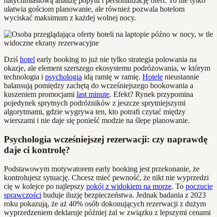
natychmiastową analizę popytu i personalizację ofert. To nie tylko
ułatwia gościom planowanie, ale również pozwala hotelom
wyciskać maksimum z każdej wolnej nocy.
Dziś
hotel
early booking to już nie tylko strategia polowania na
okazje, ale element szerszego ekosystemu podróżowania, w którym
technologia i
psychologia
idą ramię w ramię.
Hotele
nieustannie
balansują pomiędzy zachętą do wcześniejszego bookowania a
kuszeniem promocjami
last minute
. Efekt? Rynek przypomina
pojedynek sprytnych podróżników z jeszcze sprytniejszymi
algorytmami, gdzie wygrywa ten, kto potrafi czytać między
wierszami i nie daje się ponieść modzie na ślepe planowanie.
Psychologia wcześniejszej rezerwacji: czy naprawdę
daje ci kontrolę?
Podstawowym motywatorem early booking jest przekonanie, że
kontrolujesz sytuację. Chcesz mieć pewność, że nikt nie wyprzedzi
cię w kolejce po najlepszy
pokój z widokiem na morze
. To
poczucie
sprawczości
buduje iluzję bezpieczeństwa. Jednak badania z 2023
roku pokazują, że aż 40% osób dokonujących rezerwacji z dużym
wyprzedzeniem deklaruje później żal w związku z lepszymi cenami