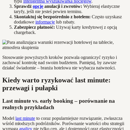
typu
Inteligentna wyszukiwarka noclegów
.
Sprawdź
opcje
anulacji i zwrotów:
Wybieraj elastyczne
taryfy, jeśli nie jesteś pewien terminu.
Skontaktuj się bezpośrednio z hotelem:
Często uzyskasz
dodatkowe
informacje
lub rabaty.
Zabezpiecz płatność:
Używaj karty kredytowej z opcją
chargeback.
Stosowanie powyższych kroków pozwala ograniczyć ryzyko i
zachować kontrolę nad swoim budżetem. Pamiętaj, by zawsze
działać świadomie – branża hotelowa nie wybacza naiwności.
Kiedy warto ryzykować last minute:
przewagi i pułapki
Last minute vs. early booking – porównanie na
realnych przykładach
Model
last minute
to coraz popularniejsze rozwiązanie, zwłaszcza
wśród młodszych podróżników. Porównanie wartości obu strategii
wymaga
analizy
nie tylko cen, ale i dostępności oraz elastyczności