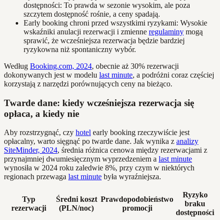
dostępności: To prawda w sezonie wysokim, ale poza
szczytem dostępność rośnie, a ceny spadają.
Early booking chroni przed wszystkimi ryzykami: Wysokie
wskaźniki anulacji rezerwacji i zmienne
regulaminy
mogą
sprawić, że wcześniejsza rezerwacja będzie bardziej
ryzykowna niż spontaniczny wybór.
Według
Booking.com, 2024
, obecnie aż 30% rezerwacji
dokonywanych jest w modelu
last minute
, a podróżni coraz częściej
korzystają z narzędzi porównujących ceny na bieżąco.
Twarde dane: kiedy wcześniejsza rezerwacja się
opłaca, a kiedy nie
Aby rozstrzygnąć, czy
hotel
early booking rzeczywiście jest
opłacalny, warto sięgnąć po twarde dane. Jak wynika z
analizy
SiteMinder, 2024
, średnia różnica cenowa między rezerwacjami z
przynajmniej dwumiesięcznym wyprzedzeniem a
last minute
wynosiła w 2024 roku zaledwie 8%, przy czym w niektórych
regionach przewaga
last minute
była wyraźniejsza.
Ryzyko
Typ
Średni koszt
Prawdopodobieństwo
braku
rezerwacji
(PLN/noc)
promocji
dostępności