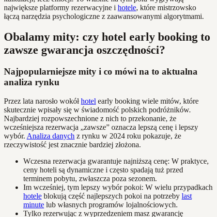
największe platformy rezerwacyjne i
hotele
, które mistrzowsko
łączą narzędzia psychologiczne z zaawansowanymi algorytmami.
Obalamy mity: czy hotel early booking to
zawsze gwarancja oszczędności?
Najpopularniejsze mity i co mówi na to aktualna
analiza rynku
Przez lata narosło wokół
hotel
early booking wiele mitów, które
skutecznie wpisały się w świadomość polskich podróżników.
Najbardziej rozpowszechnione z nich to przekonanie, że
wcześniejsza rezerwacja „zawsze” oznacza lepszą cenę i lepszy
wybór.
Analiza danych
z rynku w 2024 roku pokazuje, że
rzeczywistość jest znacznie bardziej złożona.
Wczesna rezerwacja gwarantuje najniższą cenę: W praktyce,
ceny hoteli są dynamiczne i często spadają tuż przed
terminem pobytu, zwłaszcza poza sezonem.
Im wcześniej, tym lepszy wybór pokoi: W wielu przypadkach
hotele
blokują część najlepszych pokoi na potrzeby
last
minute
lub własnych programów lojalnościowych.
Tylko rezerwując z wyprzedzeniem masz gwarancję