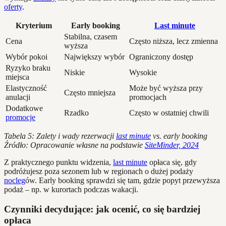
oferty
.
Kryterium
Early booking
Last minute
Stabilna, czasem
Cena
Często niższa, lecz zmienna
wyższa
Wybór pokoi
Największy wybór
Ograniczony dostęp
Ryzyko braku
Niskie
Wysokie
miejsca
Elastyczność
Może być wyższa przy
Często mniejsza
anulacji
promocjach
Dodatkowe
Rzadko
Często w ostatniej chwili
promocje
Tabela 5: Zalety i wady rezerwacji
last minute
vs. early booking
Źródło: Opracowanie własne na podstawie
SiteMinder, 2024
Z praktycznego punktu widzenia,
last minute
opłaca się, gdy
podróżujesz poza sezonem lub w regionach o dużej podaży
nocleg
ów. Early booking sprawdzi się tam, gdzie popyt przewyższa
podaż – np. w kurortach podczas wakacji.
Czynniki decydujące: jak ocenić, co się bardziej
opłaca