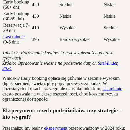
Early booking
420
Średnie
Niskie
(60+ dni)
Early booking
430
Niskie
Niskie
(30-59 dni)
Rezerwacja 7-
410
Wysokie
Średnie
29 dni
Last minute
395
Bardzo wysokie
Wysokie
(0-6 dni)
Tabela 2: Porównanie kosztów i ryzyk w zależności od czasu
rezerwacji
Źródło: Opracowanie własne na podstawie danych
SiteMinder,
2024
Wnioski? Early booking opłaca się głównie w sezonie wysokim
(lipiec-sierpień, święta), gdy popyt przewyższa podaż. W
pozostałych okresach, szczególnie na rynku miejskim,
last minute
często pozwala na większe oszczędności, choć kosztem ryzyka
ograniczonej dostępności.
Eksperyment: trzech podróżników, trzy strategie –
kto wygrał?
Przeanalizujmy realny
eksperyment
przeprowadzony w 2024 roku: