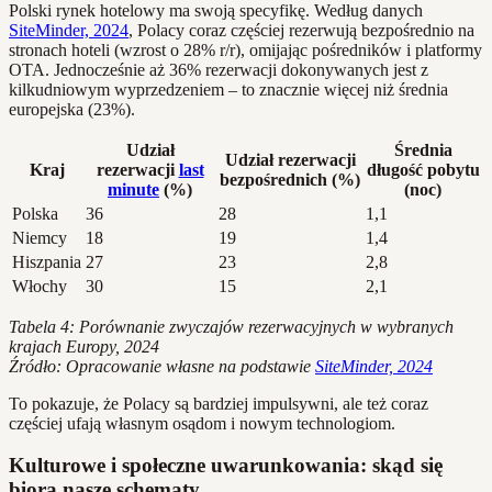
Polski rynek hotelowy ma swoją specyfikę. Według danych
SiteMinder, 2024
, Polacy coraz częściej rezerwują bezpośrednio na
stronach hoteli (wzrost o 28% r/r), omijając pośredników i platformy
OTA. Jednocześnie aż 36% rezerwacji dokonywanych jest z
kilkudniowym wyprzedzeniem – to znacznie więcej niż średnia
europejska (23%).
Udział
Średnia
Udział rezerwacji
Kraj
rezerwacji
last
długość pobytu
bezpośrednich (%)
minute
(%)
(noc)
Polska
36
28
1,1
Niemcy
18
19
1,4
Hiszpania
27
23
2,8
Włochy
30
15
2,1
Tabela 4: Porównanie zwyczajów rezerwacyjnych w wybranych
krajach Europy, 2024
Źródło: Opracowanie własne na podstawie
SiteMinder, 2024
To pokazuje, że Polacy są bardziej impulsywni, ale też coraz
częściej ufają własnym osądom i nowym technologiom.
Kulturowe i społeczne uwarunkowania: skąd się
biorą nasze schematy