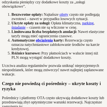
odzyskania pieniędzy czy dodatkowe koszty za „usługi
obowiązkowe”.
Bezzwrotne opłaty:
Najtańsze
oferty
często nie podlegają
zwrotowi – nawet w przypadku losowych sytuacji.
Ukryte opłaty za usługi:
Opłata klimatyczna,
parking
,
śniadanie
– czasem nie są wliczone w cenę.
Limitowana liczba bezpłatnych anulacji:
Nawet elastyczne
taryfy mogą mieć ograniczenia czasowe.
Automatyczne
obciążenia
karty:
Rezerwacja często
oznacza natychmiastowe zablokowanie środków na karcie
kredytowej.
Różnice kursowe:
Przy płatnościach w walucie innej niż
PLN mogą wystąpić dodatkowe koszty.
Uczciwa analiza regulaminów pozwala uniknąć nieprzyjemnych
niespodzianek, które mogą zniweczyć nawet najlepiej zaplanowane
wakacje.
Czego nie powiedzą ci pośrednicy – ukryte koszty i
ryzyka
Pośrednicy i platformy OTA często ukrywają dodatkowe koszty lub
przedstawiają zbyt optymistyczne warunki rezerwacji. Najczęstsze
zagrożenia to: