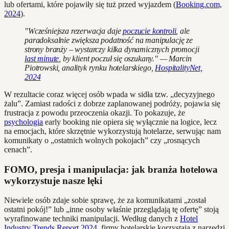
lub ofertami, które pojawiły się tuż przed wyjazdem (
Booking.com,
2024
).
"Wcześniejsza rezerwacja daje
poczucie kontroli
, ale
paradoksalnie zwiększa podatność na manipulację ze
strony branży – wystarczy kilka dynamicznych promocji
last minute
, by klient poczuł się oszukany." — Marcin
Piotrowski, analityk rynku hotelarskiego,
HospitalityNet,
2024
W rezultacie coraz więcej osób wpada w sidła tzw. „decyzyjnego
żalu”. Zamiast radości z dobrze zaplanowanej podróży, pojawia się
frustracja z powodu przeoczenia okazji. To pokazuje, że
psychologia
early booking nie opiera się wyłącznie na logice, lecz
na emocjach, które skrzętnie wykorzystują hotelarze, serwując nam
komunikaty o „ostatnich wolnych pokojach” czy „rosnących
cenach”.
FOMO, presja i manipulacja: jak branża hotelowa
wykorzystuje nasze lęki
Niewiele osób zdaje sobie sprawę, że za komunikatami „został
ostatni pokój!” lub „inne osoby właśnie przeglądają tę ofertę” stoją
wyrafinowane techniki manipulacji. Według danych z
Hotel
Industry Trends Report 2024
, firmy hotelarskie korzystają z narzędzi