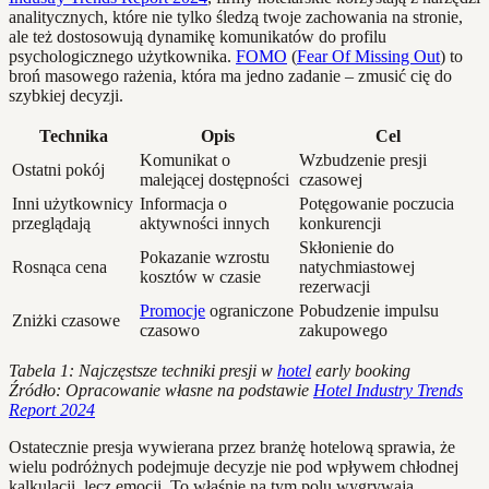
analitycznych, które nie tylko śledzą twoje zachowania na stronie,
ale też dostosowują dynamikę komunikatów do profilu
psychologicznego użytkownika.
FOMO
(
Fear Of Missing Out
) to
broń masowego rażenia, która ma jedno zadanie – zmusić cię do
szybkiej decyzji.
Technika
Opis
Cel
Komunikat o
Wzbudzenie presji
Ostatni pokój
malejącej dostępności
czasowej
Inni użytkownicy
Informacja o
Potęgowanie poczucia
przeglądają
aktywności innych
konkurencji
Skłonienie do
Pokazanie wzrostu
Rosnąca cena
natychmiastowej
kosztów w czasie
rezerwacji
Promocje
ograniczone
Pobudzenie impulsu
Zniżki czasowe
czasowo
zakupowego
Tabela 1: Najczęstsze techniki presji w
hotel
early booking
Źródło: Opracowanie własne na podstawie
Hotel Industry Trends
Report 2024
Ostatecznie presja wywierana przez branżę hotelową sprawia, że
wielu podróżnych podejmuje decyzje nie pod wpływem chłodnej
kalkulacji, lecz emocji. To właśnie na tym polu wygrywają