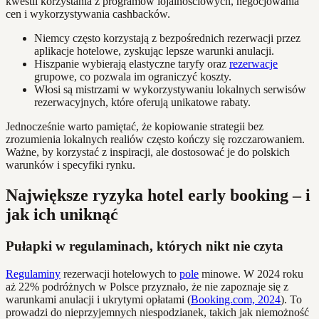
kwestii korzystania z programów lojalnościowych, negocjowania
cen i wykorzystywania cashbacków.
Niemcy często korzystają z bezpośrednich rezerwacji przez
aplikacje hotelowe, zyskując lepsze warunki anulacji.
Hiszpanie wybierają elastyczne taryfy oraz
rezerwacje
grupowe, co pozwala im ograniczyć koszty.
Włosi są mistrzami w wykorzystywaniu lokalnych serwisów
rezerwacyjnych, które oferują unikatowe rabaty.
Jednocześnie warto pamiętać, że kopiowanie strategii bez
zrozumienia lokalnych realiów często kończy się rozczarowaniem.
Ważne, by korzystać z inspiracji, ale dostosować je do polskich
warunków i specyfiki rynku.
Największe ryzyka hotel early booking – i
jak ich uniknąć
Pułapki w regulaminach, których nikt nie czyta
Regulaminy
rezerwacji hotelowych to
pole
minowe. W 2024 roku
aż 22% podróżnych w Polsce przyznało, że nie zapoznaje się z
warunkami anulacji i ukrytymi opłatami (
Booking.com, 2024
). To
prowadzi do nieprzyjemnych niespodzianek, takich jak niemożność