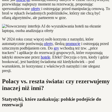
przewidując najlepszy moment na rezerwację, proponując
spersonalizowane
oferty
i ostrzegając przed manipulacją cenową. To
broń w rękach świadomych podróżników, którzy nie chcą być
ofiarą algorytmów, ale partnerem w grze.
W 2024 roku coraz więcej osób korzysta z narzędzi, które
automatycznie porównują
oferty
, śledzą
promocje
i ostrzegają przed
sztucznym podbijaniem cen. Do
gry
wchodzą też tzw. „price
trackers” i aplikacje do rezerwacji grupowych, które rozpoznają
taktyki stosowane przez
hotele
. Efekt? Decyzja o tym, kiedy i gdzie
bookować, jest bardziej świadoma niż kiedykolwiek – pod
warunkiem, że korzystasz z właściwych narzędzi i nie ulegasz
presji.
Polacy vs. reszta świata: czy rezerwujemy
inaczej niż inni?
Statystyki, które zaskakują: polskie podejście do
rezerwacji