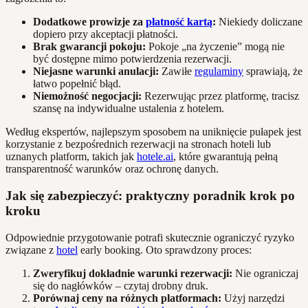
Dodatkowe prowizje za
płatność kartą
:
Niekiedy doliczane
dopiero przy akceptacji płatności.
Brak gwarancji pokoju:
Pokoje „na życzenie” mogą nie
być dostępne mimo potwierdzenia rezerwacji.
Niejasne warunki anulacji:
Zawiłe
regulaminy
sprawiają, że
łatwo popełnić błąd.
Niemożność negocjacji:
Rezerwując przez platformę, tracisz
szansę na indywidualne ustalenia z hotelem.
Według ekspertów, najlepszym sposobem na uniknięcie pułapek jest
korzystanie z bezpośrednich rezerwacji na stronach hoteli lub
uznanych platform, takich jak
hotele.ai
, które gwarantują pełną
transparentność warunków oraz ochronę danych.
Jak się zabezpieczyć: praktyczny poradnik krok po
kroku
Odpowiednie przygotowanie potrafi skutecznie ograniczyć ryzyko
związane z
hotel
early booking. Oto sprawdzony proces:
Zweryfikuj dokładnie warunki rezerwacji:
Nie ograniczaj
się do nagłówków – czytaj drobny druk.
Porównaj ceny na różnych platformach:
Użyj narzędzi