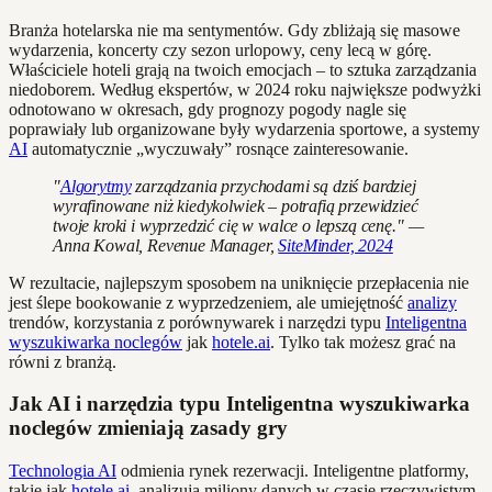
Branża hotelarska nie ma sentymentów. Gdy zbliżają się masowe
wydarzenia, koncerty czy sezon urlopowy, ceny lecą w górę.
Właściciele hoteli grają na twoich emocjach – to sztuka zarządzania
niedoborem. Według ekspertów, w 2024 roku największe podwyżki
odnotowano w okresach, gdy prognozy pogody nagle się
poprawiały lub organizowane były wydarzenia sportowe, a systemy
AI
automatycznie „wyczuwały” rosnące zainteresowanie.
"
Algorytmy
zarządzania przychodami są dziś bardziej
wyrafinowane niż kiedykolwiek – potrafią przewidzieć
twoje kroki i wyprzedzić cię w walce o lepszą cenę." —
Anna Kowal, Revenue Manager,
SiteMinder, 2024
W rezultacie, najlepszym sposobem na uniknięcie przepłacenia nie
jest ślepe bookowanie z wyprzedzeniem, ale umiejętność
analizy
trendów, korzystania z porównywarek i narzędzi typu
Inteligentna
wyszukiwarka noclegów
jak
hotele.ai
. Tylko tak możesz grać na
równi z branżą.
Jak AI i narzędzia typu Inteligentna wyszukiwarka
noclegów zmieniają zasady gry
Technologia AI
odmienia rynek rezerwacji. Inteligentne platformy,
takie jak
hotele
.
ai
, analizują miliony danych w czasie rzeczywistym,