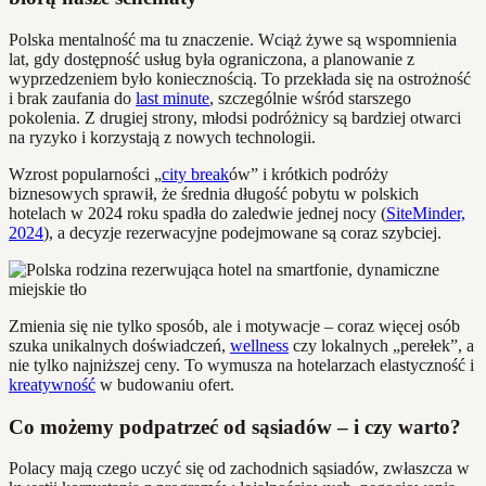
Polska mentalność ma tu znaczenie. Wciąż żywe są wspomnienia
lat, gdy dostępność usług była ograniczona, a planowanie z
wyprzedzeniem było koniecznością. To przekłada się na ostrożność
i brak zaufania do
last minute
, szczególnie wśród starszego
pokolenia. Z drugiej strony, młodsi podróżnicy są bardziej otwarci
na ryzyko i korzystają z nowych technologii.
Wzrost popularności „
city break
ów” i krótkich podróży
biznesowych sprawił, że średnia długość pobytu w polskich
hotelach w 2024 roku spadła do zaledwie jednej nocy (
SiteMinder,
2024
), a decyzje rezerwacyjne podejmowane są coraz szybciej.
Zmienia się nie tylko sposób, ale i motywacje – coraz więcej osób
szuka unikalnych doświadczeń,
wellness
czy lokalnych „perełek”, a
nie tylko najniższej ceny. To wymusza na hotelarzach elastyczność i
kreatywność
w budowaniu ofert.
Co możemy podpatrzeć od sąsiadów – i czy warto?
Polacy mają czego uczyć się od zachodnich sąsiadów, zwłaszcza w