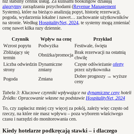
niż stabilny cennik usług. Za kulisami bookingów działają
algorytmy
zarządzania przychodami (
Revenue Management
Systems), które na bieżąco analizują popyt, historię rezerwacji,
pogoda, wydarzenia lokalne i nawet… zachowanie użytkowników
na stronie. Według
HospitalityNet, 2024
, te systemy mogą zmieniać
cenę nawet kilka razy dziennie.
Czynnik
Wpływ na cenę
Przykład
Wzrost popytu
Podwyżka
Festiwale, święta
Zbliżający się
Brak rezerwacji na ostatnią
Obniżka/promocja
termin
chwilę
Liczba odwiedzin
Dynamiczne
Częste odświeżanie
oferty
strony
zmiany
przez użytkownika
Dobre prognozy → wyższe
Pogoda
Zmiana
ceny
Tabela 3: Kluczowe czynniki wpływające na
dynamiczne ceny
hoteli
Źródło: Opracowanie własne na podstawie
HospitalityNet, 2024
To, czy zapłacisz mniej czy więcej za pokój, zależy więc często od
rzeczy, na które nie masz wpływu – poza wyborem właściwego
czasu i narzędzi do monitorowania cen.
Kiedy hotelarze podkręcają stawki – i dlaczego