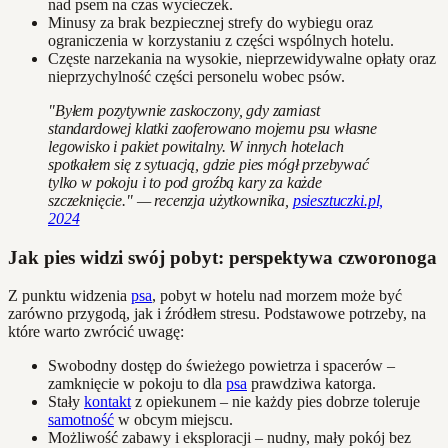
nad psem na czas wycieczek.
Minusy za brak bezpiecznej strefy do wybiegu oraz
ograniczenia w korzystaniu z części wspólnych hotelu.
Częste narzekania na wysokie, nieprzewidywalne opłaty oraz
nieprzychylność części personelu wobec psów.
"Byłem pozytywnie zaskoczony, gdy zamiast
standardowej klatki zaoferowano mojemu psu własne
legowisko i pakiet powitalny. W innych hotelach
spotkałem się z sytuacją, gdzie pies mógł przebywać
tylko w pokoju i to pod groźbą kary za każde
szczeknięcie." — recenzja użytkownika,
psiesztuczki.pl,
2024
Jak pies widzi swój pobyt: perspektywa czworonoga
Z punktu widzenia
psa
, pobyt w hotelu nad morzem może być
zarówno przygodą, jak i źródłem stresu. Podstawowe potrzeby, na
które warto zwrócić uwagę:
Swobodny dostęp do świeżego powietrza i spacerów –
zamknięcie w pokoju to dla
psa
prawdziwa katorga.
Stały
kontakt
z opiekunem – nie każdy pies dobrze toleruje
samotność
w obcym miejscu.
Możliwość zabawy i eksploracji – nudny, mały pokój bez