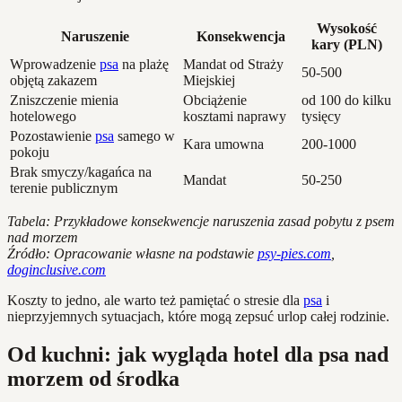
Wysokość
Naruszenie
Konsekwencja
kary (PLN)
Wprowadzenie
psa
na plażę
Mandat od Straży
50-500
objętą zakazem
Miejskiej
Zniszczenie mienia
Obciążenie
od 100 do kilku
hotelowego
kosztami naprawy
tysięcy
Pozostawienie
psa
samego w
Kara umowna
200-1000
pokoju
Brak smyczy/kagańca na
Mandat
50-250
terenie publicznym
Tabela: Przykładowe konsekwencje naruszenia zasad pobytu z psem
nad morzem
Źródło: Opracowanie własne na podstawie
psy-pies.com
,
doginclusive.com
Koszty to jedno, ale warto też pamiętać o stresie dla
psa
i
nieprzyjemnych sytuacjach, które mogą zepsuć urlop całej rodzinie.
Od kuchni: jak wygląda hotel dla psa nad
morzem od środka