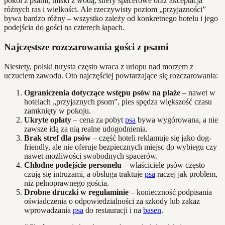
pokoi z psami, miski z wodą, strefy spacerowe oraz akceptacja
różnych ras i wielkości. Ale rzeczywisty poziom „przyjazności”
bywa bardzo różny – wszystko zależy od konkretnego hotelu i jego
podejścia do gości na czterech łapach.
Najczęstsze rozczarowania gości z psami
Niestety, polski turysta często wraca z urlopu nad morzem z
uczuciem zawodu. Oto najczęściej powtarzające się rozczarowania:
Ograniczenia dotyczące wstępu psów na plaże
– nawet w
hotelach „przyjaznych psom”, pies spędza większość czasu
zamknięty w pokoju.
Ukryte opłaty
– cena za pobyt
psa
bywa wygórowana, a nie
zawsze idą za nią realne udogodnienia.
Brak stref dla psów
– część hoteli reklamuje się jako dog-
friendly, ale nie oferuje bezpiecznych miejsc do wybiegu czy
nawet możliwości swobodnych spacerów.
Chłodne podejście personelu
– właściciele psów często
czują się intruzami, a obsługa traktuje
psa
raczej jak problem,
niż pełnoprawnego gościa.
Drobne druczki w regulaminie
– konieczność podpisania
oświadczenia o odpowiedzialności za szkody lub zakaz
wprowadzania
psa
do restauracji i na
basen
.