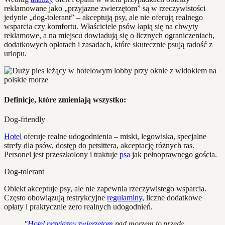
reklamowane jako „przyjazne zwierzętom” są w rzeczywistości
jedynie „dog-tolerant” – akceptują psy, ale nie oferują realnego
wsparcia czy komfortu. Właściciele psów łapią się na chwyty
reklamowe, a na miejscu dowiadują się o licznych ograniczeniach,
dodatkowych opłatach i zasadach, które skutecznie psują radość z
urlopu.
Definicje, które zmieniają wszystko:
Dog-friendly
Hotel
oferuje realne udogodnienia – miski, legowiska, specjalne
strefy dla psów, dostęp do petsittera, akceptację różnych ras.
Personel jest przeszkolony i traktuje
psa
jak pełnoprawnego gościa.
Dog-tolerant
Obiekt akceptuje psy, ale nie zapewnia rzeczywistego wsparcia.
Często obowiązują restrykcyjne
regulaminy
, liczne dodatkowe
opłaty i praktycznie zero realnych udogodnień.
"
Hotel przyjazny zwierzętom
nad morzem to przede