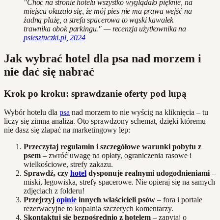
"Choć na stronie hotelu wszystko wyglądało pięknie, na
miejscu okazało się, że mój pies nie ma prawa wejść na
żadną plażę, a strefa spacerowa to wąski kawałek
trawnika obok parkingu." — recenzja użytkownika na
psiesztuczki.pl, 2024
Jak wybrać hotel dla psa nad morzem i
nie dać się nabrać
Krok po kroku: sprawdzanie oferty pod lupą
Wybór hotelu dla
psa
nad morzem to nie wyścig na kliknięcia – tu
liczy się zimna analiza. Oto sprawdzony schemat, dzięki któremu
nie dasz się złapać na marketingowy lep:
Przeczytaj regulamin i szczegółowe warunki pobytu z
psem
– zwróć uwagę na opłaty, ograniczenia rasowe i
wielkościowe, strefy zakazu.
Sprawdź, czy
hotel
dysponuje realnymi udogodnieniami
–
miski, legowiska, strefy spacerowe. Nie opieraj się na samych
zdjęciach z folderu!
Przejrzyj
opinie
innych właścicieli psów
– fora i portale
rezerwacyjne to kopalnia szczerych komentarzy.
Skontaktuj się bezpośrednio z hotelem
– zapytaj o