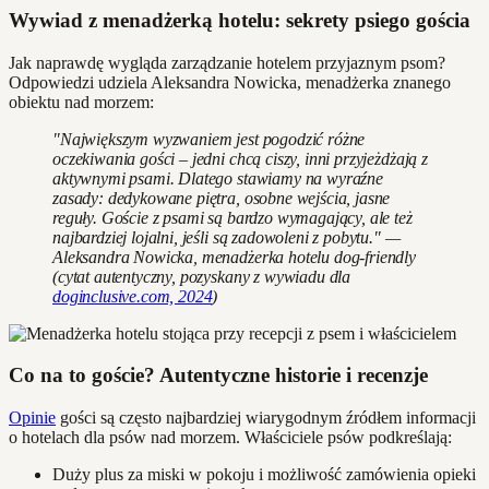
Wywiad z menadżerką hotelu: sekrety psiego gościa
Jak naprawdę wygląda zarządzanie hotelem przyjaznym psom?
Odpowiedzi udziela Aleksandra Nowicka, menadżerka znanego
obiektu nad morzem:
"Największym wyzwaniem jest pogodzić różne
oczekiwania gości – jedni chcą ciszy, inni przyjeżdżają z
aktywnymi psami. Dlatego stawiamy na wyraźne
zasady: dedykowane piętra, osobne wejścia, jasne
reguły. Goście z psami są bardzo wymagający, ale też
najbardziej lojalni, jeśli są zadowoleni z pobytu." —
Aleksandra Nowicka, menadżerka hotelu dog-friendly
(cytat autentyczny, pozyskany z wywiadu dla
doginclusive.com, 2024
)
Co na to goście? Autentyczne historie i recenzje
Opinie
gości są często najbardziej wiarygodnym źródłem informacji
o hotelach dla psów nad morzem. Właściciele psów podkreślają:
Duży plus za miski w pokoju i możliwość zamówienia opieki