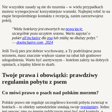
Nie wszystkie zasady są nie do ruszenia – w wielu przypadkach
możesz wynegocjować korzystniejsze warunki. Najlepiej robić to na
etapie bezpośredniego kontaktu z recepcją, zanim zarezerwujesz
pokój.
"Wielu hotelarzy jest otwartych na
negocjacje
,
szczególnie poza szczytem sezonu. Warto zapytać o
pakiet
all inclusive
dla
psa
lub zniżkę na dłuższy pobyt."
—
doginclusive.com, 2024
Jeśli Twój pies jest dobrze wychowany, a Ty podróżujesz poza
sezonem, masz znacznie większe szanse na rabat lub gratisowe
udogodnienia. Warto być asertywnym – hotelom zależy na dobrych
opiniach, a lojalny klient to skarb.
Twoje prawa i obowiązki: prawdziwy
regulamin pobytu z psem
Co mówi prawo o psach nad polskim morzem?
Polskie prawo nie reguluje szczegółowo kwestii pobytu zwierząt w
hotelach – to obiekty samodzielnie ustalają swoje
regulaminy
. Jedno
jest pewne: pies na terenie publicznym musi być pod kontrolą, a