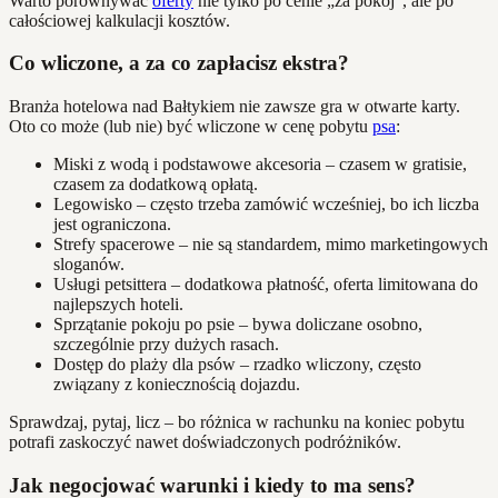
Warto porównywać
oferty
nie tylko po cenie „za pokój”, ale po
całościowej kalkulacji kosztów.
Co wliczone, a za co zapłacisz ekstra?
Branża hotelowa nad Bałtykiem nie zawsze gra w otwarte karty.
Oto co może (lub nie) być wliczone w cenę pobytu
psa
:
Miski z wodą i podstawowe akcesoria – czasem w gratisie,
czasem za dodatkową opłatą.
Legowisko – często trzeba zamówić wcześniej, bo ich liczba
jest ograniczona.
Strefy spacerowe – nie są standardem, mimo marketingowych
sloganów.
Usługi petsittera – dodatkowa płatność, oferta limitowana do
najlepszych hoteli.
Sprzątanie pokoju po psie – bywa doliczane osobno,
szczególnie przy dużych rasach.
Dostęp do plaży dla psów – rzadko wliczony, często
związany z koniecznością dojazdu.
Sprawdzaj, pytaj, licz – bo różnica w rachunku na koniec pobytu
potrafi zaskoczyć nawet doświadczonych podróżników.
Jak negocjować warunki i kiedy to ma sens?