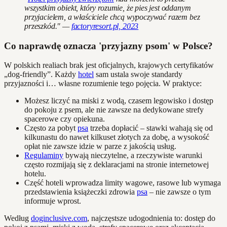
wszystkim obiekt, który rozumie, że pies jest oddanym
przyjacielem, a właściciele chcą wypoczywać razem bez
przeszkód." —
factoryresort.pl, 2023
Co naprawdę oznacza 'przyjazny psom' w Polsce?
W polskich realiach brak jest oficjalnych, krajowych certyfikatów
„dog-friendly”. Każdy
hotel
sam ustala swoje standardy
przyjazności i… własne rozumienie tego pojęcia. W praktyce:
Możesz liczyć na miski z wodą, czasem legowisko i dostęp
do pokoju z psem, ale nie zawsze na dedykowane strefy
spacerowe czy opiekuna.
Często za pobyt
psa
trzeba dopłacić – stawki wahają się od
kilkunastu do nawet kilkuset złotych za dobę, a wysokość
opłat nie zawsze idzie w parze z jakością usług.
Regulaminy
bywają nieczytelne, a rzeczywiste warunki
często rozmijają się z deklaracjami na stronie internetowej
hotelu.
Część hoteli wprowadza limity wagowe, rasowe lub wymaga
przedstawienia książeczki zdrowia
psa
– nie zawsze o tym
informuje wprost.
Według
doginclusive.com
, najczęstsze udogodnienia to: dostęp do