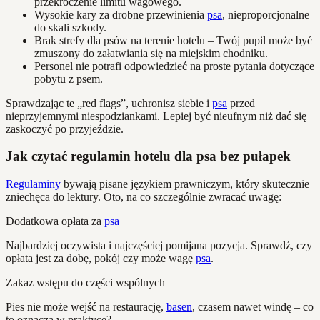
przekroczenie limitu wagowego.
Wysokie kary za drobne przewinienia
psa
, nieproporcjonalne
do skali szkody.
Brak strefy dla psów na terenie hotelu – Twój pupil może być
zmuszony do załatwiania się na miejskim chodniku.
Personel nie potrafi odpowiedzieć na proste pytania dotyczące
pobytu z psem.
Sprawdzając te „red flags”, uchronisz siebie i
psa
przed
nieprzyjemnymi niespodziankami. Lepiej być nieufnym niż dać się
zaskoczyć po przyjeździe.
Jak czytać regulamin hotelu dla psa bez pułapek
Regulaminy
bywają pisane językiem prawniczym, który skutecznie
zniechęca do lektury. Oto, na co szczególnie zwracać uwagę:
Dodatkowa opłata za
psa
Najbardziej oczywista i najczęściej pomijana pozycja. Sprawdź, czy
opłata jest za dobę, pokój czy może wagę
psa
.
Zakaz wstępu do części wspólnych
Pies nie może wejść na restaurację,
basen
, czasem nawet windę – co
to oznacza w praktyce?