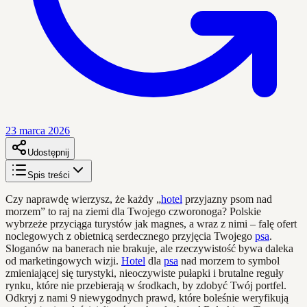
23 marca 2026
Udostępnij
Spis treści
Czy naprawdę wierzysz, że każdy „
hotel
przyjazny psom nad
morzem” to raj na ziemi dla Twojego czworonoga? Polskie
wybrzeże przyciąga turystów jak magnes, a wraz z nimi – falę ofert
noclegowych z obietnicą serdecznego przyjęcia Twojego
psa
.
Sloganów na banerach nie brakuje, ale rzeczywistość bywa daleka
od marketingowych wizji.
Hotel
dla
psa
nad morzem to symbol
zmieniającej się turystyki, nieoczywiste pułapki i brutalne reguły
rynku, które nie przebierają w środkach, by zdobyć Twój portfel.
Odkryj z nami 9 niewygodnych prawd, które boleśnie weryfikują