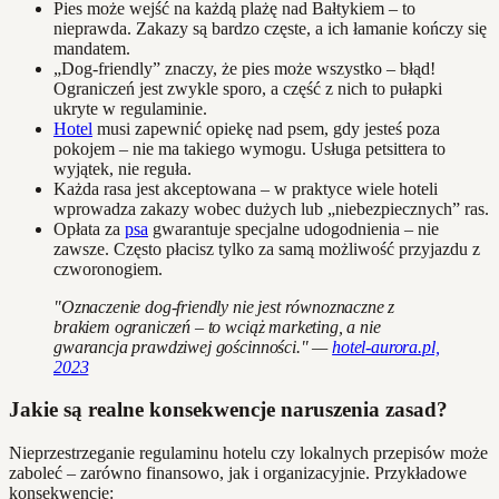
Pies może wejść na każdą plażę nad Bałtykiem – to
nieprawda. Zakazy są bardzo częste, a ich łamanie kończy się
mandatem.
„Dog-friendly” znaczy, że pies może wszystko – błąd!
Ograniczeń jest zwykle sporo, a część z nich to pułapki
ukryte w regulaminie.
Hotel
musi zapewnić opiekę nad psem, gdy jesteś poza
pokojem – nie ma takiego wymogu. Usługa petsittera to
wyjątek, nie reguła.
Każda rasa jest akceptowana – w praktyce wiele hoteli
wprowadza zakazy wobec dużych lub „niebezpiecznych” ras.
Opłata za
psa
gwarantuje specjalne udogodnienia – nie
zawsze. Często płacisz tylko za samą możliwość przyjazdu z
czworonogiem.
"Oznaczenie dog-friendly nie jest równoznaczne z
brakiem ograniczeń – to wciąż marketing, a nie
gwarancja prawdziwej gościnności." —
hotel-aurora.pl,
2023
Jakie są realne konsekwencje naruszenia zasad?
Nieprzestrzeganie regulaminu hotelu czy lokalnych przepisów może
zaboleć – zarówno finansowo, jak i organizacyjnie. Przykładowe
konsekwencje: