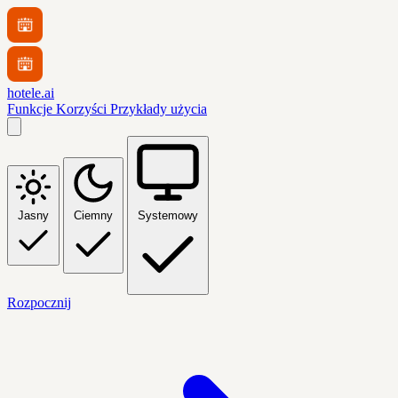
hotele.ai
Funkcje
Korzyści
Przykłady użycia
Jasny
Ciemny
Systemowy
Rozpocznij