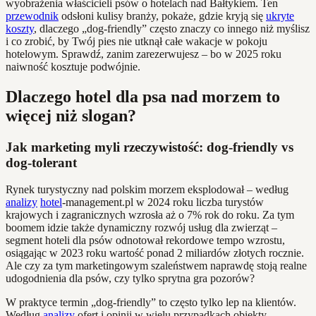
wyobrażenia właścicieli psów o hotelach nad Bałtykiem. Ten
przewodnik
odsłoni kulisy branży, pokaże, gdzie kryją się
ukryte
koszty
, dlaczego „dog-friendly” często znaczy co innego niż myślisz
i co zrobić, by Twój pies nie utknął całe wakacje w pokoju
hotelowym. Sprawdź, zanim zarezerwujesz – bo w 2025 roku
naiwność kosztuje podwójnie.
Dlaczego hotel dla psa nad morzem to
więcej niż slogan?
Jak marketing myli rzeczywistość: dog-friendly vs
dog-tolerant
Rynek turystyczny nad polskim morzem eksplodował – według
analizy
hotel
-management.pl w 2024 roku liczba turystów
krajowych i zagranicznych wzrosła aż o 7% rok do roku. Za tym
boomem idzie także dynamiczny rozwój usług dla zwierząt –
segment hoteli dla psów odnotował rekordowe tempo wzrostu,
osiągając w 2023 roku wartość ponad 2 miliardów złotych rocznie.
Ale czy za tym marketingowym szaleństwem naprawdę stoją realne
udogodnienia dla psów, czy tylko sprytna gra pozorów?
W praktyce termin „dog-friendly” to często tylko lep na klientów.
Według
analizy
ofert i opinii w wielu przypadkach obiekty