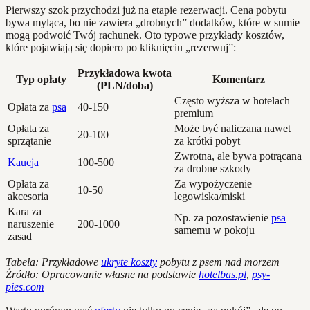
Pierwszy szok przychodzi już na etapie rezerwacji. Cena pobytu
bywa myląca, bo nie zawiera „drobnych” dodatków, które w sumie
mogą podwoić Twój rachunek. Oto typowe przykłady kosztów,
które pojawiają się dopiero po kliknięciu „rezerwuj”:
Przykładowa kwota
Typ opłaty
Komentarz
(PLN/doba)
Często wyższa w hotelach
Opłata za
psa
40-150
premium
Opłata za
Może być naliczana nawet
20-100
sprzątanie
za krótki pobyt
Zwrotna, ale bywa potrącana
Kaucja
100-500
za drobne szkody
Opłata za
Za wypożyczenie
10-50
akcesoria
legowiska/miski
Kara za
Np. za pozostawienie
psa
naruszenie
200-1000
samemu w pokoju
zasad
Tabela: Przykładowe
ukryte koszty
pobytu z psem nad morzem
Źródło: Opracowanie własne na podstawie
hotelbas.pl
,
psy-
pies.com