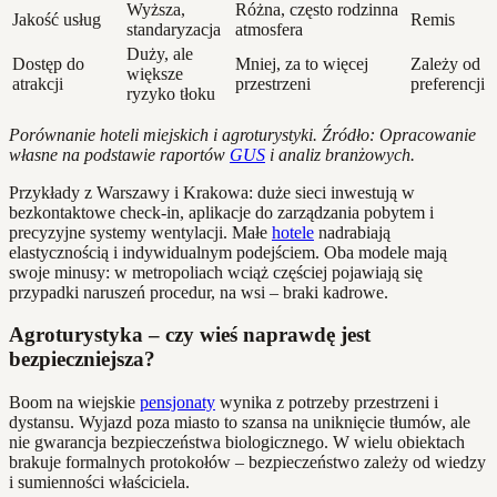
Wyższa,
Różna, często rodzinna
Jakość usług
Remis
standaryzacja
atmosfera
Duży, ale
Dostęp do
Mniej, za to więcej
Zależy od
większe
atrakcji
przestrzeni
preferencji
ryzyko tłoku
Porównanie hoteli miejskich i agroturystyki. Źródło: Opracowanie
własne na podstawie raportów
GUS
i analiz branżowych.
Przykłady z Warszawy i Krakowa: duże sieci inwestują w
bezkontaktowe check-in, aplikacje do zarządzania pobytem i
precyzyjne systemy wentylacji. Małe
hotele
nadrabiają
elastycznością i indywidualnym podejściem. Oba modele mają
swoje minusy: w metropoliach wciąż częściej pojawiają się
przypadki naruszeń procedur, na wsi – braki kadrowe.
Agroturystyka – czy wieś naprawdę jest
bezpieczniejsza?
Boom na wiejskie
pensjonaty
wynika z potrzeby przestrzeni i
dystansu. Wyjazd poza miasto to szansa na uniknięcie tłumów, ale
nie gwarancja bezpieczeństwa biologicznego. W wielu obiektach
brakuje formalnych protokołów – bezpieczeństwo zależy od wiedzy
i sumienności właściciela.