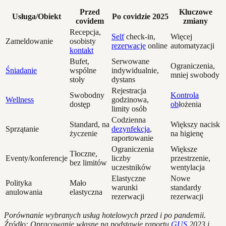
Przed
Kluczowe
Usługa/Obiekt
Po covidzie 2025
covidem
zmiany
Recepcja,
Self
check-in,
Więcej
Zameldowanie
osobisty
rezerwacje
online
automatyzacji
kontakt
Bufet,
Serwowane
Ograniczenia,
Śniadanie
wspólne
indywidualnie,
mniej swobody
stoły
dystans
Rejestracja
Swobodny
Kontrola
Wellness
godzinowa,
dostęp
ob
łożenia
limity osób
Codzienna
Standard, na
Większy nacisk
Sprzątanie
dezynfekcja
,
życzenie
na higienę
raportowanie
Ograniczenia
Większe
Tłoczne,
Eventy/konferencje
liczby
przestrzenie,
bez limitów
uczestników
wentylacja
Elastyczne
Nowe
Polityka
Mało
warunki
standardy
anulowania
elastyczna
rezerwacji
rezerwacji
Porównanie wybranych usług hotelowych przed i po pandemii.
Źródło: Opracowanie własne na podstawie raportu
GUS
2023 i