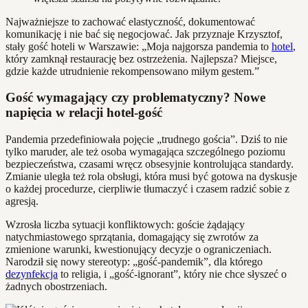
Najważniejsze to zachować elastyczność, dokumentować
komunikację i nie bać się negocjować. Jak przyznaje Krzysztof,
stały gość hoteli w Warszawie: „Moja najgorsza pandemia to
hotel
,
który zamknął restaurację bez ostrzeżenia. Najlepsza? Miejsce,
gdzie każde utrudnienie rekompensowano miłym gestem.”
Gość wymagający czy problematyczny? Nowe
napięcia w relacji hotel-gość
Pandemia przedefiniowała pojęcie „trudnego gościa”. Dziś to nie
tylko maruder, ale też osoba wymagająca szczególnego poziomu
bezpieczeństwa, czasami wręcz obsesyjnie kontrolująca standardy.
Zmianie uległa też rola obsługi, która musi być gotowa na dyskusje
o każdej procedurze, cierpliwie tłumaczyć i czasem radzić sobie z
agresją.
Wzrosła liczba sytuacji konfliktowych: goście żądający
natychmiastowego sprzątania, domagający się zwrotów za
zmienione warunki, kwestionujący decyzje o ograniczeniach.
Narodził się nowy stereotyp: „gość-pandemik”, dla którego
dezynfekcja
to religia, i „gość-ignorant”, który nie chce słyszeć o
żadnych obostrzeniach.