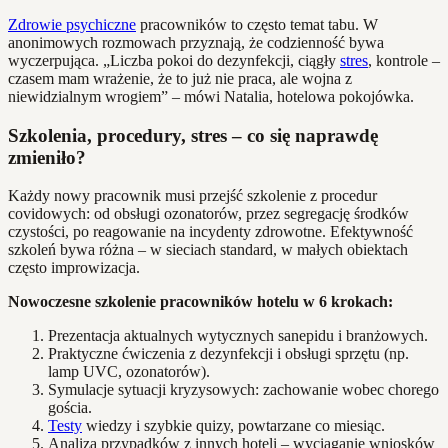
Zdrowie psychiczne
pracowników to często temat tabu. W
anonimowych rozmowach przyznają, że codzienność bywa
wyczerpująca. „Liczba pokoi do dezynfekcji, ciągły
stres
, kontrole –
czasem mam wrażenie, że to już nie praca, ale wojna z
niewidzialnym wrogiem” – mówi Natalia, hotelowa pokojówka.
Szkolenia, procedury, stres – co się naprawdę
zmieniło?
Każdy nowy pracownik musi przejść szkolenie z procedur
covidowych: od obsługi ozonatorów, przez segregację środków
czystości, po reagowanie na incydenty zdrowotne. Efektywność
szkoleń bywa różna – w sieciach standard, w małych obiektach
często improwizacja.
Nowoczesne szkolenie pracowników hotelu w 6 krokach:
Prezentacja aktualnych wytycznych sanepidu i branżowych.
Praktyczne ćwiczenia z dezynfekcji i obsługi sprzętu (np.
lamp UVC, ozonatorów).
Symulacje sytuacji kryzysowych: zachowanie wobec chorego
gościa.
Testy
wiedzy i szybkie quizy, powtarzane co miesiąc.
Analiza przypadków z innych hoteli – wyciąganie wniosków