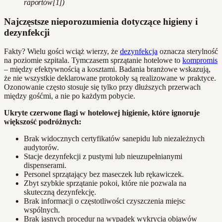
raportów[1])
Najczęstsze nieporozumienia dotyczące higieny i
dezynfekcji
Fakty? Wielu gości wciąż wierzy, że
dezynfekcja
oznacza sterylność
na poziomie szpitala. Tymczasem sprzątanie hotelowe to
kompromis
– między efektywnością a kosztami. Badania branżowe wskazują,
że nie wszystkie deklarowane protokoły są realizowane w praktyce.
Ozonowanie często stosuje się tylko przy dłuższych przerwach
między gośćmi, a nie po każdym pobycie.
Ukryte czerwone flagi w hotelowej higienie, które ignoruje
większość podróżnych:
Brak widocznych certyfikatów sanepidu lub niezależnych
audytorów.
Stacje dezynfekcji z pustymi lub nieuzupełnianymi
dispenserami.
Personel sprzątający bez maseczek lub rękawiczek.
Zbyt szybkie sprzątanie pokoi, które nie pozwala na
skuteczną dezynfekcję.
Brak informacji o częstotliwości czyszczenia miejsc
wspólnych.
Brak jasnych procedur na wypadek wykrycia objawów