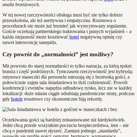
analiz branżowych.
W tej nowej rzeczywistości obsługa musi być nie tylko dobrze
przeszkolona, ale też asertywna i empatyczna. Rozmowa o
procedurach nie może już brzmieć jak wyrecytowany regulamin.
Goście oczekują partnerskiego traktowania i jasnych wyjaśnień – a
każda niejasność może kosztować
hotel
negatywną opinię czy
nawet interwencję sanepidu.
Czy powrót do „normalności” jest możliwy?
Mit powrotu do starej normalności to tylko narracja, za którą tęskni
branża i część podróżnych. Tymczasem rzeczywistość jest hybrydą:
rutynowe maseczki dla personelu mieszają się z beztroską gości, a
połowicznie zajęta sala śniadaniowa to dziś codzienność. Powrót
konferencji i eventów napędza odbudowę rynku, lecz nie w każdej
lokalizacji: duże miasta ciągle odrabiają pandemiczne straty, podczas
gdy
hotele
resortowe czy ekonomiczne biją rekordy.
Oczekiwania gości są bardziej zniuansowane niż kiedykolwiek.
Jedni chcą przede wszystkim poczucia bezpieczeństwa, inni – nie
chcą o pandemii nawet słyszeć. Zamiast jednego „standardu”,
pojawiły się profile gości: ostrożni, beztroscy, wymagający.