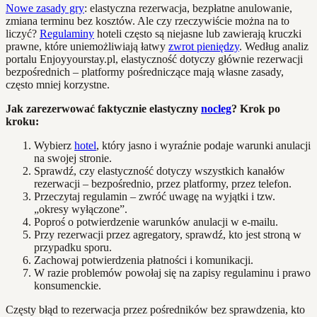
Nowe zasady gry
: elastyczna rezerwacja, bezpłatne anulowanie,
zmiana terminu bez kosztów. Ale czy rzeczywiście można na to
liczyć?
Regulaminy
hoteli często są niejasne lub zawierają kruczki
prawne, które uniemożliwiają łatwy
zwrot pieniędzy
. Według analiz
portalu Enjoyyourstay.pl, elastyczność dotyczy głównie rezerwacji
bezpośrednich – platformy pośredniczące mają własne zasady,
często mniej korzystne.
Jak zarezerwować faktycznie elastyczny
nocleg
? Krok po
kroku:
Wybierz
hotel
, który jasno i wyraźnie podaje warunki anulacji
na swojej stronie.
Sprawdź, czy elastyczność dotyczy wszystkich kanałów
rezerwacji – bezpośrednio, przez platformy, przez telefon.
Przeczytaj regulamin – zwróć uwagę na wyjątki i tzw.
„okresy wyłączone”.
Poproś o potwierdzenie warunków anulacji w e-mailu.
Przy rezerwacji przez agregatory, sprawdź, kto jest stroną w
przypadku sporu.
Zachowaj potwierdzenia płatności i komunikacji.
W razie problemów powołaj się na zapisy regulaminu i prawo
konsumenckie.
Częsty błąd to rezerwacja przez pośredników bez sprawdzenia, kto