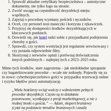
Sprawdź aktualne certyfikaty bezpieczeństwa – autentyczne
dokumenty, nie tylko logo na stronie.
Zwróć uwagę na częstotliwość dezynfekcji miejsc
wspólnych.
Zapytaj o procedurę wymiany pościeli i ręczników.
Oceń, czy personel nosi maseczki i korzysta z rękawiczek.
Przyjrzyj się dostępności środków dezynfekujących w
kluczowych punktach.
Dowiedz się, jak
hotel
radzi sobie z przypadkami podejrzenia
choroby u gości.
Sprawdź, czy system wentylacji jest regularnie serwisowany i
czy posiada odpowiednie filtry.
Skorzystaj z serwisów opinii i porównaj doświadczenia
innych podróżnych – najlepiej tych z 2023–2025 roku.
Mimo tych środków, stare zagrożenia – jak niedokładne sprzątanie
czy bagatelizowanie procedur – wcale nie zniknęły. Pojawiły się za
to nowe: cyberbezpieczeństwo gości w przypadku rezerwacji online
i ryzyko błędów przez automatyzację.
„Wielu hotelarzy wciąż walczy z wdrożeniem pełnych
procedur dezynfekcji. Często są to działania
pozorowane, wynikające z presji marketingowej, a nie z
realnej troski o gościa.” — Adam, ekspert branżowy
(cytat na podstawie trendów branżowych i analiz