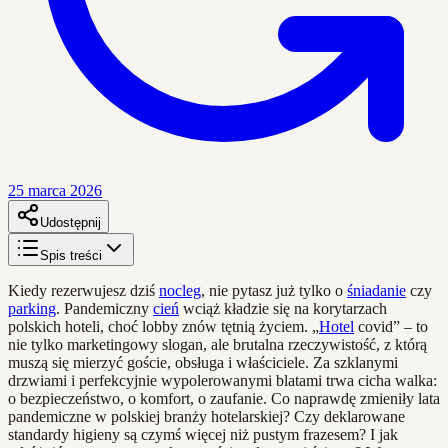
25 marca 2026
Udostępnij
Spis treści
Kiedy rezerwujesz dziś
nocleg
, nie pytasz już tylko o
śniadanie
czy
parking
. Pandemiczny
cień
wciąż kładzie się na korytarzach
polskich hoteli, choć lobby znów tętnią życiem. „
Hotel
covid” – to
nie tylko marketingowy slogan, ale brutalna rzeczywistość, z którą
muszą się mierzyć goście, obsługa i właściciele. Za szklanymi
drzwiami i perfekcyjnie wypolerowanymi blatami trwa cicha walka:
o bezpieczeństwo, o komfort, o zaufanie. Co naprawdę zmieniły lata
pandemiczne w polskiej branży hotelarskiej? Czy deklarowane
standardy higieny są czymś więcej niż pustym frazesem? I jak