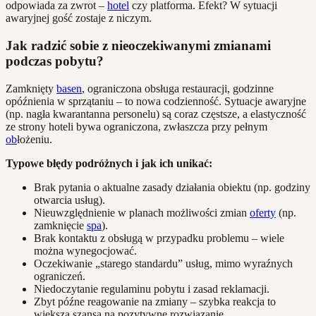
odpowiada za zwrot –
hotel
czy platforma. Efekt? W sytuacji
awaryjnej gość zostaje z niczym.
Jak radzić sobie z nieoczekiwanymi zmianami
podczas pobytu?
Zamknięty
basen
, ograniczona obsługa restauracji, godzinne
opóźnienia w sprzątaniu – to nowa codzienność. Sytuacje awaryjne
(np. nagła kwarantanna personelu) są coraz częstsze, a elastyczność
ze strony hoteli bywa ograniczona, zwłaszcza przy pełnym
ob
łożeniu.
Typowe błędy podróżnych i jak ich unikać:
Brak pytania o aktualne zasady działania obiektu (np. godziny
otwarcia usług).
Nieuwzględnienie w planach możliwości zmian
oferty
(np.
zamknięcie
spa
).
Brak kontaktu z obsługą w przypadku problemu – wiele
można wynegocjować.
Oczekiwanie „starego standardu” usług, mimo wyraźnych
ograniczeń.
Niedoczytanie regulaminu pobytu i zasad reklamacji.
Zbyt późne reagowanie na zmiany – szybka reakcja to
większa szansa na pozytywne rozwiązanie.