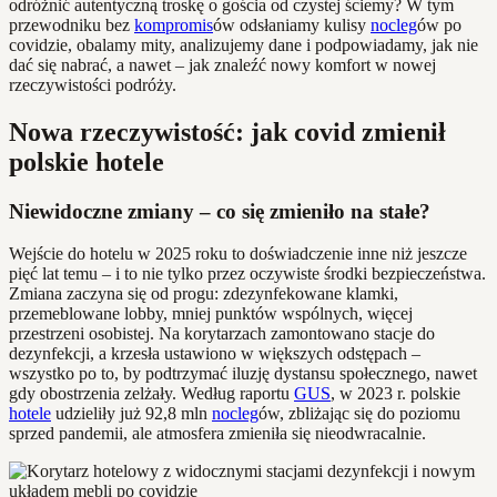
odróżnić autentyczną troskę o gościa od czystej ściemy? W tym
przewodniku bez
kompromis
ów odsłaniamy kulisy
nocleg
ów po
covidzie, obalamy mity, analizujemy dane i podpowiadamy, jak nie
dać się nabrać, a nawet – jak znaleźć nowy komfort w nowej
rzeczywistości podróży.
Nowa rzeczywistość: jak covid zmienił
polskie hotele
Niewidoczne zmiany – co się zmieniło na stałe?
Wejście do hotelu w 2025 roku to doświadczenie inne niż jeszcze
pięć lat temu – i to nie tylko przez oczywiste środki bezpieczeństwa.
Zmiana zaczyna się od progu: zdezynfekowane klamki,
przemeblowane lobby, mniej punktów wspólnych, więcej
przestrzeni osobistej. Na korytarzach zamontowano stacje do
dezynfekcji, a krzesła ustawiono w większych odstępach –
wszystko po to, by podtrzymać iluzję dystansu społecznego, nawet
gdy obostrzenia zelżały. Według raportu
GUS
, w 2023 r. polskie
hotele
udzieliły już 92,8 mln
nocleg
ów, zbliżając się do poziomu
sprzed pandemii, ale atmosfera zmieniła się nieodwracalnie.