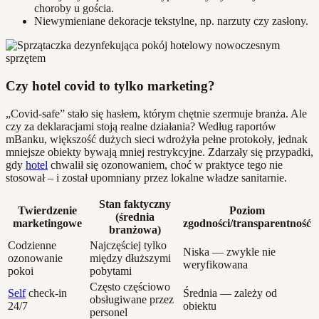
choroby u gościa.
Niewymieniane dekoracje tekstylne, np. narzuty czy zasłony.
Czy hotel covid to tylko marketing?
„Covid-safe” stało się hasłem, którym chętnie szermuje branża. Ale
czy za deklaracjami stoją realne działania? Według raportów
mBanku, większość dużych sieci wdrożyła pełne protokoły, jednak
mniejsze obiekty bywają mniej restrykcyjne. Zdarzały się przypadki,
gdy
hotel
chwalił się ozonowaniem, choć w praktyce tego nie
stosował – i został upomniany przez lokalne władze sanitarnie.
Stan faktyczny
Twierdzenie
Poziom
(średnia
marketingowe
zgodności/transparentność
branżowa)
Codzienne
Najczęściej tylko
Niska — zwykle nie
ozonowanie
między dłuższymi
weryfikowana
pokoi
pobytami
Często częściowo
Self
check-in
Średnia — zależy od
obsługiwane przez
24/7
obiektu
personel