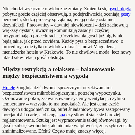
Nie chodzi wyłącznie o widoczne zmiany. Zmieniła się
psychologia
pobytu: goście częściej obserwują, z podejrzliwością oceniają
gesty
personelu, śledzą procesy sprzątania, pytają o datę ostatniej
dezynfekcji. Pracownicy – dawniej niewidoczni – dziś zachowują
większy dystans, uważniej komunikują zasady i częściej
przypominają o procedurach. „Oczekiwania gości już nigdy nie
będą takie, jak przed covidem. Każdy pyta o bezpieczeństwo, o
procedury, a nie tylko o widok z okna” – mówi Magdalena,
menadżerka hotelu w Krakowie. To nie chwilowa moda, lecz nowy
układ sił w relacji gość–obsługa.
Między restrykcją a relaksem – balansowanie
między bezpieczeństwem a wygodą
Hotele
żonglują dziś dwoma sprzecznymi oczekiwaniami:
bezpieczeństwem mikrobiologicznym i potrzebą wypoczynku.
Ozonowanie pokoi, zaawansowane systemy wentylacji, czytniki
temperatury – wszystko to ma uspokajać. Ale jest cena: część
dawnych udogodnień znika, bufet śniadaniowy bywa zastępowany
porcjami à la carte, a obsługa
spa
czy siłowni staje się bardziej
reglamentowana. Sztuką jest wypracowanie takiej równowagi, by
gość czuł się swobodnie, ale nie miał wątpliwości, że ryzyko zostało
zminimalizowane. Efekt? Często mniej znaczy więcej.