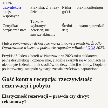
100%
dezynfekcja
Praktyka: 2–3 razy
Niska — brak monitoringu
miejsc
dziennie
gościa
wspólnych
Tylko w
Certyfikat
wybranych
Średnia — warto sprawdzić
bezpieczeństwa
hotelach, nie
datę
zawsze aktualny
Matrix porównujący deklaracje marketingowe z praktyką. Źródło:
Opracowanie własne na podstawie raportów mBanku i
GUS
2023.
Przykład? Jeden z hoteli w Warszawie w 2023 roku deklarował
pełną dezynfekcję i ozonowanie, a goście skarżyli się w opiniach na
niedomyte łazienki i brak środków do dezynfekcji w lobby. Dopiero
po interwencji sanepidu sytuacja została częściowo naprawiona.
Gość kontra recepcja: rzeczywistość
rezerwacji i pobytu
Elastyczność rezerwacji – prawda czy chwyt
reklamowy?