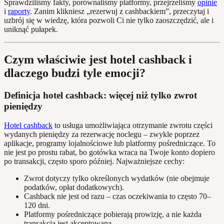
Sprawdziliśmy fakty, porównaliśmy platformy, przejrzeliśmy
opinie
i
raporty
. Zanim klikniesz „rezerwuj z cashbackiem”, przeczytaj i
uzbrój się w wiedzę, która pozwoli Ci nie tylko zaoszczędzić, ale i
uniknąć pułapek.
Czym właściwie jest hotel cashback i
dlaczego budzi tyle emocji?
Definicja hotel cashback: więcej niż tylko zwrot
pieniędzy
Hotel cashback
to usługa umożliwiająca otrzymanie zwrotu części
wydanych pieniędzy za rezerwację noclegu – zwykle poprzez
aplikacje, programy lojalnościowe lub platformy pośredniczące. To
nie jest po prostu rabat, bo gotówka wraca na Twoje konto dopiero
po transakcji, często sporo później. Najważniejsze cechy:
Zwrot dotyczy tylko określonych wydatków (nie obejmuje
podatków, opłat dodatkowych).
Cashback nie jest od razu – czas oczekiwania to często 70–
120 dni.
Platformy pośredniczące pobierają prowizję, a nie każda
transakcja jest akceptowana.