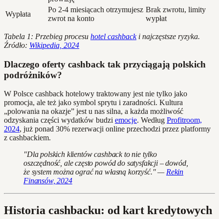
Po 2-4 miesiącach otrzymujesz
Brak zwrotu, limity
Wypłata
zwrot na konto
wypłat
Tabela 1: Przebieg procesu
hotel cashback
i najczęstsze ryzyka.
Źródło:
Wikipedia, 2024
Dlaczego oferty cashback tak przyciągają polskich
podróżników?
W Polsce cashback hotelowy traktowany jest nie tylko jako
promocja, ale też jako symbol sprytu i zaradności. Kultura
„polowania na okazje” jest u nas silna, a każda możliwość
odzyskania części wydatków budzi
emocje
. Według
Profitroom,
2024
, już ponad 30% rezerwacji online przechodzi przez platformy
z cashbackiem.
"Dla polskich klientów cashback to nie tylko
oszczędność, ale często powód do satysfakcji – dowód,
że system można ograć na własną korzyść." —
Rekin
Finansów, 2024
Historia cashbacku: od kart kredytowych