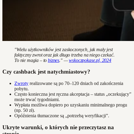
"Wielu użytkowników jest zaskoczonych, jak mały jest
faktyczny zwrot oraz jak długo trzeba na niego czekać.
To nie magia – to
biznes
." —
wskoczpokase.pl, 2024
Czy cashback jest natychmiastowy?
Zwroty
realizowane są po 70–120 dniach od zakończenia
pobytu.
Często konieczna jest ręczna akceptacja – status „oczekujący”
może trwać tygodniami.
Wypłata możliwa dopiero po uzyskaniu minimalnego progu
(np. 50 zł).
Opóźnienia tłumaczone są „potrzebą weryfikacji”.
Ukryte warunki, o których nie przeczytasz na
stronie