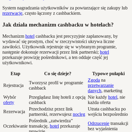
System nagradzania użytkowników za powtarzające się zakupy lub
rezerwacje
, często łączony z cashbackiem.
Jak działa mechanizm cashbacku w hotelach?
Mechanizm
hotel
cashbacku jest precyzyjnie zaplanowany, by
wydawać się prostym, choć w rzeczywistości ukrywa liczne
zawiłości. Użytkownik rejestruje się w wybranym programie,
następnie dokonuje rezerwacji przez link partnerski;
hotel
przekazuje prowizję pośrednikowi, a ten oddaje część jej
użytkownikowi.
Etap
Co się dzieje?
Typowe pułapki
Zgoda
na
Tworzysz profil w programie
Rejestracja
przetwarzanie
cashback
danych
, marketing
Wybór
Przeglądasz listę hoteli z opcją
Nie każdy
hotel
, nie
oferty
cashback
każda oferta
Przechodzisz przez link
Utrata cashbacku po
Rezerwacja
partnerski, rezerwujesz
nocleg
wejściu bezpośrednio
Pośrednik „zatwierdza”
Odrzucenie
transakcji
Oczekiwanie
transakcję,
hotel
przekazuje
bez wyjaśnienia
prowizję