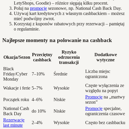
LetyShops, Goodie) – różnice sięgają kilku procent.
Poluj na
promocje
sezonowe, np. National Cash Back Day.
Używaj kart kredytowych z własnym cashbackiem – możesz
mieć podwójny zwrot.
Korzystaj z kuponów rabatowych przy rezerwacji – pamiętaj
o regulaminie.
Najlepsze momenty na polowanie na cashback
Ryzyko
Przeciętny
Dodatkowe
Okazja/Sezon
odrzucenia
cashback
wytyczne
transakcji
Black
Liczba miejsc
Friday/Cyber
7–10%
Średnie
ograniczona
Monday
Częste wyłączenia ze
Wakacje i ferie
5–7%
Wysokie
względu na popyt
Promocje
na „martwy
Początek roku
4–6%
Niskie
sezon”
National Cash
Promocje
specjalne,
do 10%
Niskie
Back Day
ograniczenia czasowe
Rezerwacje
2–4%
Wysokie
Często bez cashbacku
last minute