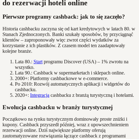
do rezerwacji hoteli online
Pierwsze programy cashback: jak to się zaczęło?
Historia cashbacku zaczyna się od kart kredytowych w latach 80. w
Stanach Zjednoczonych. Banki szukały sposobów, by przyciągnąć
klientów – zaproponowały więc zwrot części wydatków za
korzystanie z ich plastików. Z czasem model ten zaadaptowały
kolejne branże.
Lata 80.:
Start
programu Discover (USA) – 1% zwrotu na
wszystko.
Lata 90.: Cashback w supermarketach i sklepach online.
2000+: Platformy cashbackowe w e-commerce.
Po 2010: Rozwój automatycznych aplikacji i widgetów do
cashbacku.
2020+:
Integracja
cashbacku z branżą turystyczną i hotelami.
Ewolucja cashbacku w branży turystycznej
Początkowo na rynku turystycznym dominowały proste zniżki i
kupony. Cashback przyszedł później, wraz z upowszechnieniem
rezerwacji online. Dziś największe platformy oferują
zautomatyzowane rozwiązania łączące cashback z programami