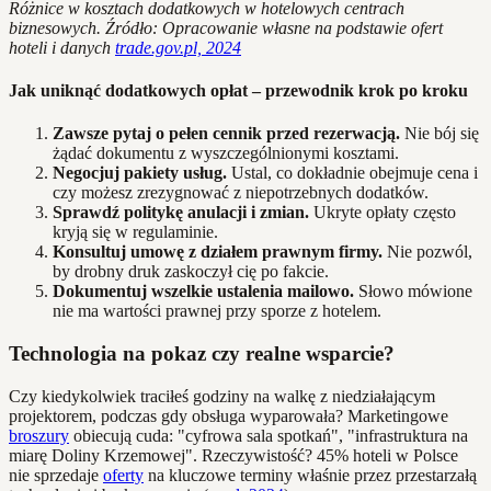
Różnice w kosztach dodatkowych w hotelowych centrach
biznesowych. Źródło: Opracowanie własne na podstawie ofert
hoteli i danych
trade.gov.pl, 2024
Jak uniknąć dodatkowych opłat – przewodnik krok po kroku
Zawsze pytaj o pełen cennik przed rezerwacją.
Nie bój się
żądać dokumentu z wyszczególnionymi kosztami.
Negocjuj pakiety usług.
Ustal, co dokładnie obejmuje cena i
czy możesz zrezygnować z niepotrzebnych dodatków.
Sprawdź politykę anulacji i zmian.
Ukryte opłaty często
kryją się w regulaminie.
Konsultuj umowę z działem prawnym firmy.
Nie pozwól,
by drobny druk zaskoczył cię po fakcie.
Dokumentuj wszelkie ustalenia mailowo.
Słowo mówione
nie ma wartości prawnej przy sporze z hotelem.
Technologia na pokaz czy realne wsparcie?
Czy kiedykolwiek traciłeś godziny na walkę z niedziałającym
projektorem, podczas gdy obsługa wyparowała? Marketingowe
broszury
obiecują cuda: "cyfrowa sala spotkań", "infrastruktura na
miarę Doliny Krzemowej". Rzeczywistość? 45% hoteli w Polsce
nie sprzedaje
oferty
na kluczowe terminy właśnie przez przestarzałą