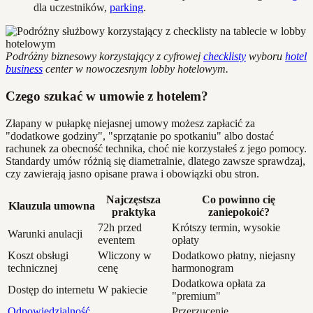
dla uczestników,
parking
.
Podróżny biznesowy korzystający z cyfrowej
checklisty
wyboru
hotel
business
center w nowoczesnym lobby hotelowym.
Czego szukać w umowie z hotelem?
Złapany w pułapkę niejasnej umowy możesz zapłacić za
"dodatkowe godziny", "sprzątanie po spotkaniu" albo dostać
rachunek za obecność technika, choć nie korzystałeś z jego pomocy.
Standardy umów różnią się diametralnie, dlatego zawsze sprawdzaj,
czy zawierają jasno opisane prawa i obowiązki obu stron.
Najczęstsza
Co powinno cię
Klauzula umowna
praktyka
zaniepokoić?
72h przed
Krótszy termin, wysokie
Warunki anulacji
eventem
opłaty
Koszt obsługi
Wliczony w
Dodatkowo płatny, niejasny
technicznej
cenę
harmonogram
Dodatkowa opłata za
Dostęp do internetu
W pakiecie
"premium"
Odpowiedzialność
Przerzucenie