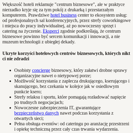
Większość hoteli reklamuje "centrum biznesowe", ale w praktyce
nierzadko kryje się za tym pokój z drukarką i przestarzałym
komputerem. Prawdziwe
hotel business
center to ekosystem usług:
od profesjonalnych sal konferencyjnych, przez strefy coworkingowe
i miejsca do pracy indywidualnej, aż po nowoczesny sprzęt i
catering na życzenie.
Eksperci
zgodnie podkreślają, że centrum
biznesowe powinno być sercem komunikacji i innowacji, a nie
muzeum technologii z ubiegłej dekady.
Ukryte korzyści hotelowych centrów biznesowych, których nikt
ci nie zdradzi
Osobisty
concierge
biznesowy, który załatwi drobne sprawy
organizacyjne nawet o nietypowej porze;
Możliwość korzystania z zaplecza drukującego, kserującego i
skanującego, bez czekania w kolejce jak w osiedlowym
punkcie ksero;
Strefy relaksu i sportu, które pomagają rozładować napięcie
po trudnych negocjacjach;
Nowoczesne zabezpieczenia IT, gwarantujące
bezpieczeństwo danych
nawet podczas korzystania z
otwartych sieci;
Pełna obsługa eventów: od cateringu po aranżację przestrzeni
i opiekę techniczną przez cały czas trwania wydarzenia.