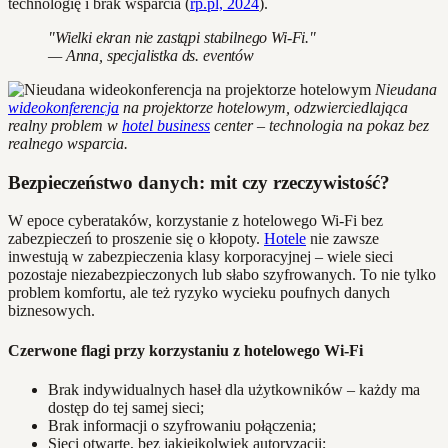
technologię i brak wsparcia (
rp.pl, 2024
).
"Wielki ekran nie zastąpi stabilnego Wi-Fi."
— Anna, specjalistka ds. eventów
Nieudana
wideokonferencja
na projektorze hotelowym, odzwierciedlająca
realny problem w
hotel business
center – technologia na pokaz bez
realnego wsparcia.
Bezpieczeństwo danych: mit czy rzeczywistość?
W epoce cyberataków, korzystanie z hotelowego Wi-Fi bez
zabezpieczeń to proszenie się o kłopoty.
Hotele
nie zawsze
inwestują w zabezpieczenia klasy korporacyjnej – wiele sieci
pozostaje niezabezpieczonych lub słabo szyfrowanych. To nie tylko
problem komfortu, ale też ryzyko wycieku poufnych danych
biznesowych.
Czerwone flagi przy korzystaniu z hotelowego Wi-Fi
Brak indywidualnych haseł dla użytkowników – każdy ma
dostęp do tej samej sieci;
Brak informacji o szyfrowaniu połączenia;
Sieci otwarte, bez jakiejkolwiek autoryzacji;