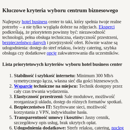
Kluczowe kryteria wyboru centrum biznesowego
Najlepszy
hotel business
center to taki, który spełnia twoje realne
potrzeby – a nie tylko wygląda dobrze na zdjęciach.
Eksperci
podkreślają, że priorytetem powinny być: niezawodność
technologii, pełna obsługa techniczna, elastyczność przestrzeni,
bezpieczeństwo danych
i przejrzystość ofert. Równie ważne są
udogodnienia: dostęp do stref relaksu, świeży catering, szybka
obsługa czy dodatkowe
opcje
zakwaterowania dla uczestników.
Lista priorytetowych kryteriów wyboru hotel business center
Stabilność i szybkość internetu:
Minimum 300 Mb/s
symetrycznego łącza, własna sieć dla gości biznesowych.
Wsparcie
techniczne na miejscu:
Technik dostępny przez
cały czas trwania wydarzenia.
Elastyczność przestrzeni:
Sale modułowe, możliwość
reorganizacji układu, dostęp do różnych formatów spotkań.
Bezpieczeństwo IT:
Szyfrowane sieci, możliwość
korzystania z VPN, indywidualne hasła.
Transparentność umowy i kosztów:
Jasny cennik,
szczegółowy opis usług, brak ukrytych opłat.
Udogodnienia dodatkowe:
Strefy relaksu, catering,
nocleg