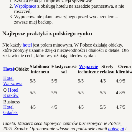
Szybka reakcja i improwizacja sprzętowa;
Współpraca
z obsługą hotelu na zasadzie partnerstwa, a nie
roszczeń;
Wypracowanie planu awaryjnego przed wydarzeniem –
zawsze miej backup.
Najlepsze praktyki z polskiego rynku
Nie każdy
hotel
jest polem minowym. W Polsce działają obiekty,
które zdobyły uznanie dzięki niezawodności i dbałości o detale. Oto
zestawienie cech, które wyróżniają liderów rynku:
Stabilność
Elastyczność
Wsparcie
Strefy
Ocena
Hotel
/Obiekt
internetu
sal
techniczne
relaksu
klientó
Hotel
5/5
5/5
5/5
4/5
4.9/5
Warszawa
Q
Hotel
5/5
5/5
5/5
5/5
4.8/5
Kraków
Business
Hotel
4/5
4/5
4/5
5/5
4.7/5
Gdańsk
Tabela: Macierz cech topowych centrów biznesowych w Polsce,
2025. Źródło: Opracowanie własne na podstawie opinii
hotele
.
ai
i