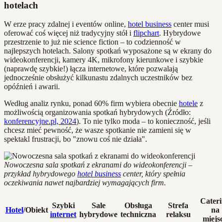
hotelach
W erze pracy zdalnej i eventów online,
hotel business
center musi
oferować coś więcej niż tradycyjny stół i
flipchart
. Hybrydowe
przestrzenie to już nie science fiction – to codzienność w
najlepszych hotelach. Salony spotkań wyposażone są w ekrany do
wideokonferencji, kamery 4K, mikrofony kierunkowe i szybkie
(naprawdę szybkie!) łącza internetowe, które pozwalają
jednocześnie obsłużyć kilkunastu zdalnych uczestników bez
opóźnień i awarii.
Według analiz rynku, ponad 60% firm wybiera obecnie
hotele
z
możliwością organizowania spotkań hybrydowych (Źródło:
konferencyjne.pl, 2024
). To nie tylko moda – to konieczność, jeśli
chcesz mieć pewność, że wasze spotkanie nie zamieni się w
spektakl frustracji, bo "znowu coś nie działa".
Nowoczesna sala spotkań z ekranami do wideokonferencji –
przykład hybrydowego
hotel business
center, który spełnia
oczekiwania nawet najbardziej wymagających firm.
Cater
Szybki
Sale
Obsługa
Strefa
Hotel
/Obiekt
na
internet
hybrydowe
techniczna
relaksu
miejs