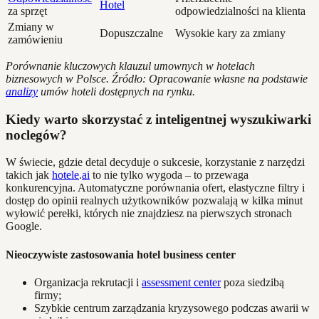
Hotel
za sprzęt
odpowiedzialności na klienta
Zmiany w
Dopuszczalne
Wysokie kary za zmiany
zamówieniu
Porównanie kluczowych klauzul umownych w hotelach
biznesowych w Polsce. Źródło: Opracowanie własne na podstawie
analizy
umów hoteli dostępnych na rynku.
Kiedy warto skorzystać z inteligentnej wyszukiwarki
noclegów?
W świecie, gdzie detal decyduje o sukcesie, korzystanie z narzędzi
takich jak
hotele
.
ai
to nie tylko wygoda – to przewaga
konkurencyjna. Automatyczne porównania ofert, elastyczne filtry i
dostęp do opinii realnych użytkowników pozwalają w kilka minut
wyłowić perełki, których nie znajdziesz na pierwszych stronach
Google.
Nieoczywiste zastosowania hotel business center
Organizacja rekrutacji i
assessment center
poza siedzibą
firmy;
Szybkie centrum zarządzania kryzysowego podczas awarii w