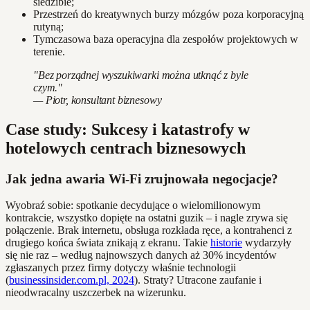
siedzibie;
Przestrzeń do kreatywnych burzy mózgów poza korporacyjną
rutyną;
Tymczasowa baza operacyjna dla zespołów projektowych w
terenie.
"Bez porządnej wyszukiwarki można utknąć z byle
czym."
— Piotr, konsultant biznesowy
Case study: Sukcesy i katastrofy w
hotelowych centrach biznesowych
Jak jedna awaria Wi-Fi zrujnowała negocjacje?
Wyobraź sobie: spotkanie decydujące o wielomilionowym
kontrakcie, wszystko dopięte na ostatni guzik – i nagle zrywa się
połączenie. Brak internetu, obsługa rozkłada ręce, a kontrahenci z
drugiego końca świata znikają z ekranu. Takie
historie
wydarzyły
się nie raz – według najnowszych danych aż 30% incydentów
zgłaszanych przez firmy dotyczy właśnie technologii
(
businessinsider.com.pl, 2024
). Straty? Utracone zaufanie i
nieodwracalny uszczerbek na wizerunku.