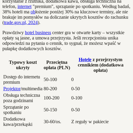
korzystanie z rzutnika, dodatkowa kawa, obsługa techniczna na
telefon,
internet
"premium", sprzątanie po spotkaniu. Według badań,
38% hoteli ma
ob
łożenie poniżej 30% na kluczowe terminy, ale nie
brakuje im pomysłów na doliczanie ukrytych kosztów do rachunku
(
trade.gov.pl, 2024
).
Prawdziwy
hotel business
center gra w otwarte karty – wszystkie
opłaty są jasne, a umowa przejrzysta. Jeśli recepcjonista unika
odpowiedzi na pytania o cennik, to sygnał, że możesz wpaść w
pułapkę dodatkowych kosztów.
Hotele
z przejrzystym
Typowy koszt
Przeciętna
cennikiem (dodatkowa
ukryty
opłata (PLN)
opłata)
Dostęp do internetu
50-100
0
premium
Projektor
/multimedia
80-200
0-50
Obsługa techniczna
100-200
0-100
poza godzinami
Sprzątanie po
50-150
0-50
spotkaniu
Dodatkowa
30-60/os.
Z reguły w pakiecie
kawa/przekąski