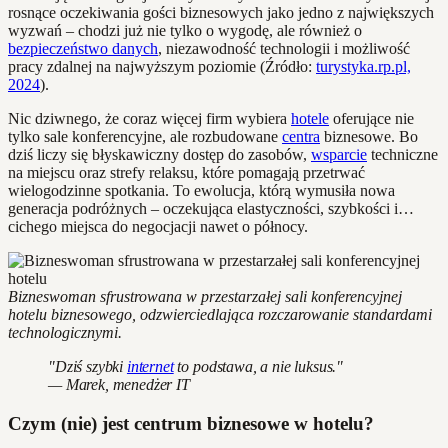
rosnące oczekiwania gości biznesowych jako jedno z największych
wyzwań – chodzi już nie tylko o wygodę, ale również o
bezpieczeństwo danych
, niezawodność technologii i możliwość
pracy zdalnej na najwyższym poziomie (Źródło:
turystyka.rp.pl,
2024
).
Nic dziwnego, że coraz więcej firm wybiera
hotele
oferujące nie
tylko sale konferencyjne, ale rozbudowane
centra
biznesowe. Bo
dziś liczy się błyskawiczny dostęp do zasobów,
wsparcie
techniczne
na miejscu oraz strefy relaksu, które pomagają przetrwać
wielogodzinne spotkania. To ewolucja, którą wymusiła nowa
generacja podróżnych – oczekująca elastyczności, szybkości i…
cichego miejsca do negocjacji nawet o północy.
Bizneswoman sfrustrowana w przestarzałej sali konferencyjnej
hotelu biznesowego, odzwierciedlająca rozczarowanie standardami
technologicznymi.
"Dziś szybki
internet
to podstawa, a nie luksus."
— Marek, menedżer IT
Czym (nie) jest centrum biznesowe w hotelu?