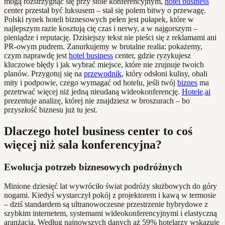
mogą rozstrzygnąć się przy stole konferencyjnym,
hotel business
center przestał być luksusem – stał się polem bitwy o przewagę.
Polski rynek hoteli biznesowych pełen jest pułapek, które w
najlepszym razie kosztują cię czas i nerwy, a w najgorszym –
pieniądze i reputację. Dzisiejszy tekst nie pieści się z reklamami ani
PR-owym pudrem. Zanurkujemy w brutalne realia: pokażemy,
czym naprawdę jest
hotel business
center, gdzie ryzykujesz
kluczowe błędy i jak wybrać miejsce, które nie zrujnuje twoich
planów. Przygotuj się na
przewodnik
, który odsłoni kulisy, obali
mity i podpowie, czego wymagać od hotelu, jeśli twój
biznes
ma
przetrwać więcej niż jedną nieudaną wideokonferencję.
Hotele
.
ai
prezentuje analizę, której nie znajdziesz w broszurach – bo
przyszłość biznesu już tu jest.
Dlaczego hotel business center to coś
więcej niż sala konferencyjna?
Ewolucja potrzeb biznesowych podróżnych
Minione dziesięć lat wywróciło świat podróży służbowych do góry
nogami. Kiedyś wystarczył pokój z projektorem i kawą w termosie
– dziś standardem są ultranowoczesne przestrzenie hybrydowe z
szybkim internetem, systemami wideokonferencyjnymi i elastyczną
aranżacją. Według najnowszych danych aż 59% hotelarzy wskazuje