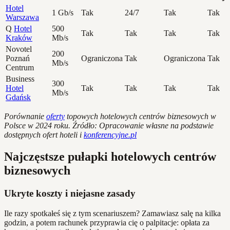
Hotel
1 Gb/s
Tak
24/7
Tak
Tak
Warszawa
Q
Hotel
500
Tak
Tak
Tak
Tak
Kraków
Mb/s
Novotel
200
Poznań
Ograniczona
Tak
Ograniczona
Tak
Mb/s
Centrum
Business
300
Hotel
Tak
Tak
Tak
Tak
Mb/s
Gdańsk
Porównanie
oferty
topowych hotelowych centrów biznesowych w
Polsce w 2024 roku. Źródło: Opracowanie własne na podstawie
dostępnych ofert hoteli i
konferencyjne.pl
Najczęstsze pułapki hotelowych centrów
biznesowych
Ukryte koszty i niejasne zasady
Ile razy spotkałeś się z tym scenariuszem? Zamawiasz salę na kilka
godzin, a potem rachunek przyprawia cię o palpitacje: opłata za