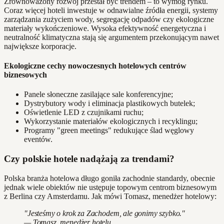
Zrównoważony rozwój przestał być trendem – to wymóg rynku.
Coraz więcej hoteli inwestuje w odnawialne źródła energii, systemy
zarządzania zużyciem wody, segregację odpadów czy ekologiczne
materiały wykończeniowe. Wysoka efektywność energetyczna i
neutralność klimatyczna stają się argumentem przekonującym nawet
największe korporacje.
Ekologiczne cechy nowoczesnych hotelowych centrów
biznesowych
Panele słoneczne zasilające sale konferencyjne;
Dystrybutory wody i eliminacja plastikowych butelek;
Oświetlenie LED z czujnikami ruchu;
Wykorzystanie materiałów ekologicznych i recyklingu;
Programy "green meetings" redukujące ślad węglowy
eventów.
Czy polskie hotele nadążają za trendami?
Polska branża hotelowa długo goniła zachodnie standardy, obecnie
jednak wiele obiektów nie ustępuje topowym centrom biznesowym
z Berlina czy Amsterdamu. Jak mówi Tomasz, menedżer hotelowy:
"Jesteśmy o krok za Zachodem, ale gonimy szybko."
— Tomasz, menedżer hotelu