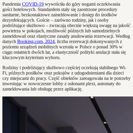
Pandemia
COVID-19
wywróciła do góry nogami oczekiwania
gości hotelowych. Standardem stały się zaostrzone procedury
sanitarne, bezkontaktowe zameldowanie i dostęp do środków
dezynfekujących. Goście – zarówno rodziny, jak i osoby
podróżujące służbowo – zwracają obecnie większą uwagę na jakość
powietrza w pokojach, możliwość późnych lub samodzielnych
zameldowań oraz elastyczne zasady anulowania rezerwacji. Według
danych
Booking.com, 2024
, liczba rezerwacji dokonywanych z
poziomu urządzeń mobilnych wzrosła w Polsce o ponad 30% w
ciągu ostatnich dwóch lat, a elastyczność polityki anulacji stała się
kluczowym kryterium wyboru.
Rodziny i podróżujący służbowo częściej oczekują stabilnego Wi-
Fi, późnych posiłków oraz pokojów z udogodnieniami dla dzieci
czy miejscami do pracy. Część obiektów zareagowała na te potrzeby
inwestując w nowoczesne lobby z osłonami plexi, automaty do
zameldowania lub obsługę przez aplikację.