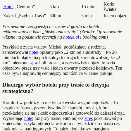
Korki,
Hotel
„Centrum”
5 km
15 min
światła
Zajazd „Szybka Trasa”
500 m
3 min
Jeden objazd
Porównanie rzeczywistych czasów dojazdu do hoteli
reklamowanych jako „blisko autostrady” (Źródło: Opracowanie
własne na podstawie recenzji na
hotele
.
ai
i booking.com)
Przykład z życia wzięty: Michał, podróżujący z rodziną,
zarezerwował
hotel
opisany jako „2 km od autostrady”. Po 20
minutach błądzenia po lokalnych drogach zorientował się, że „2
km” mierzone są w linii prostej, a rzeczywisty dojazd to seria
objazdów przez trzy wsie i jeden otwarty przejazd kolejowy. Ten
czas bywa naprawdę cenniejszy niż różnica w cenie pokoju.
Dlaczego wybór hotelu przy trasie to decyzja
strategiczna?
Komfort w podróży to nie tylko kwestia wygodnego łóżka. To
bezpieczeństwo, przewidywalność i spokój umysłu, które
przekładają się na jakość odpoczynku i gotowość do dalszej drogi.
Wybierając
hotel
tuż przy trasie, eliminujesz
stres
poszukiwań po
zmierzchu, ryzyko utknięcia w korku na wjeździe do miasta czy
brak miejsc parkingowych. To także dodatkowy margines