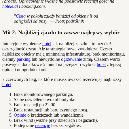
(Źródło: Opracowanie własne na podstawie recenzji gości na
hotele
.
ai
i booking.com)
"
Cisza
w pokoju zależy bardziej od okien niż od
odległości od trasy" — Piotr, podróżnik
Mit 2: Najbliżej zjazdu to zawsze najlepszy wybór
Intuicyjnie wybierasz
hotel
jak najbliżej zjazdu – to przecież
oszczędność czasu. Ale ta strategia bywa zwodnicza. Często
najbliższe obiekty mają minimalną infrastrukturę, brak monitoringu,
ciemny
parking
lub niewydolne
ogrzewanie
zimą. Czasem warto
poświęcić dodatkowe 5 minut na przejazd i wybrać
hotel
z lepszą
opinią i udogodnieniami.
7 czerwonych flag, na które musisz uważać rezerwując najbliższy
hotel
:
Brak monitorowanego parkingu.
Słabe oświetlenie wokół budynku.
Brak recepcji po 22:00.
Brak restauracji lub baru czynnego nocą.
Opinie
o kradzieżach lub wandalizmie.
Brak wind (ważne przy dzieciach i bagażach).
Podejrzane
recenzje
bez szczegółów.