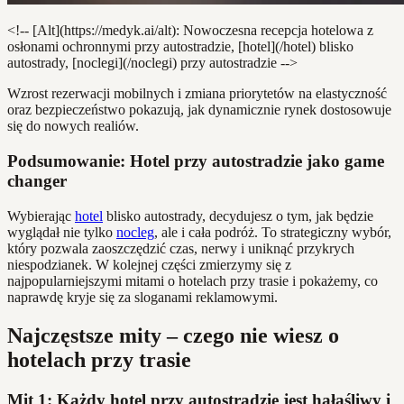
<!-- [Alt](https://medyk.ai/alt): Nowoczesna recepcja hotelowa z
osłonami ochronnymi przy autostradzie, [hotel](/hotel) blisko
autostrady, [noclegi](/noclegi) przy autostradzie -->
Wzrost rezerwacji mobilnych i zmiana priorytetów na elastyczność
oraz bezpieczeństwo pokazują, jak dynamicznie rynek dostosowuje
się do nowych realiów.
Podsumowanie: Hotel przy autostradzie jako game
changer
Wybierając
hotel
blisko autostrady, decydujesz o tym, jak będzie
wyglądał nie tylko
nocleg
, ale i cała podróż. To strategiczny wybór,
który pozwala zaoszczędzić czas, nerwy i uniknąć przykrych
niespodzianek. W kolejnej części zmierzymy się z
najpopularniejszymi mitami o hotelach przy trasie i pokażemy, co
naprawdę kryje się za sloganami reklamowymi.
Najczęstsze mity – czego nie wiesz o
hotelach przy trasie
Mit 1: Każdy hotel przy autostradzie jest hałaśliwy i