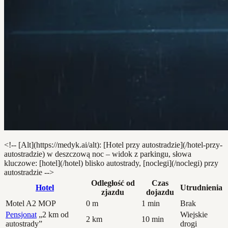
<!-- [Alt](https://medyk.ai/alt): [Hotel przy autostradzie](/hotel-przy-
autostradzie) w deszczową noc – widok z parkingu, słowa
kluczowe: [hotel](/hotel) blisko autostrady, [noclegi](/noclegi) przy
autostradzie -->
Odległość od
Czas
Hotel
Utrudnienia
zjazdu
dojazdu
Motel A2 MOP
0 m
1 min
Brak
Pensjonat
„2 km od
Wiejskie
2 km
10 min
autostrady”
drogi