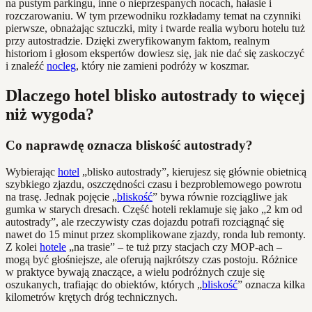
na pustym parkingu, inne o nieprzespanych nocach, hałasie i
rozczarowaniu. W tym przewodniku rozkładamy temat na czynniki
pierwsze, obnażając sztuczki, mity i twarde realia wyboru hotelu tuż
przy autostradzie. Dzięki zweryfikowanym faktom, realnym
historiom i głosom ekspertów dowiesz się, jak nie dać się zaskoczyć
i znaleźć
nocleg
, który nie zamieni podróży w koszmar.
Dlaczego hotel blisko autostrady to więcej
niż wygoda?
Co naprawdę oznacza bliskość autostrady?
Wybierając
hotel
„blisko autostrady”, kierujesz się głównie obietnicą
szybkiego zjazdu, oszczędności czasu i bezproblemowego powrotu
na trasę. Jednak pojęcie „
bliskość
” bywa równie rozciągliwe jak
gumka w starych dresach. Część hoteli reklamuje się jako „2 km od
autostrady”, ale rzeczywisty czas dojazdu potrafi rozciągnąć się
nawet do 15 minut przez skomplikowane zjazdy, ronda lub remonty.
Z kolei
hotele
„na trasie” – te tuż przy stacjach czy MOP-ach –
mogą być głośniejsze, ale oferują najkrótszy czas postoju. Różnice
w praktyce bywają znaczące, a wielu podróżnych czuje się
oszukanych, trafiając do obiektów, których „
bliskość
” oznacza kilka
kilometrów krętych dróg technicznych.