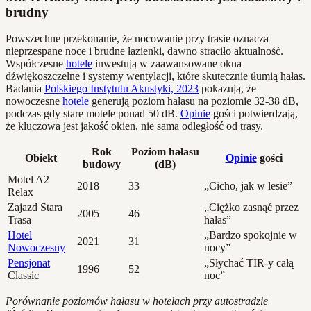
brudny
Powszechne przekonanie, że nocowanie przy trasie oznacza
nieprzespane noce i brudne łazienki, dawno straciło aktualność.
Współczesne
hotele
inwestują w zaawansowane okna
dźwiękoszczelne i systemy wentylacji, które skutecznie tłumią hałas.
Badania
Polskiego Instytutu Akustyki, 2023
pokazują, że
nowoczesne
hotele
generują poziom hałasu na poziomie 32-38 dB,
podczas gdy stare motele ponad 50 dB.
Opinie
gości potwierdzają,
że kluczowa jest jakość okien, nie sama odległość od trasy.
Rok
Poziom hałasu
Obiekt
Opinie
gości
budowy
(dB)
Motel A2
2018
33
„Cicho, jak w lesie”
Relax
Zajazd Stara
„Ciężko zasnąć przez
2005
46
Trasa
hałas”
Hotel
„Bardzo spokojnie w
2021
31
Nowoczesny
nocy”
Pensjonat
„Słychać TIR-y całą
1996
52
Classic
noc”
Porównanie poziomów hałasu w hotelach przy autostradzie