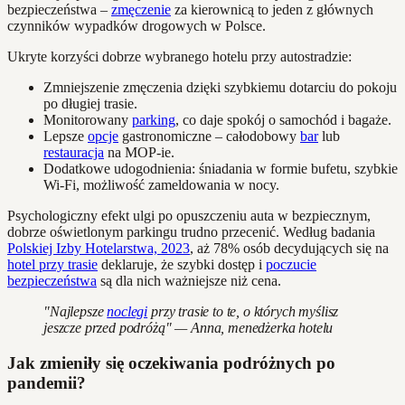
bezpieczeństwa –
zmęczenie
za kierownicą to jeden z głównych
czynników wypadków drogowych w Polsce.
Ukryte korzyści dobrze wybranego hotelu przy autostradzie:
Zmniejszenie zmęczenia dzięki szybkiemu dotarciu do pokoju
po długiej trasie.
Monitorowany
parking
, co daje spokój o samochód i bagaże.
Lepsze
opcje
gastronomiczne – całodobowy
bar
lub
restauracja
na MOP-ie.
Dodatkowe udogodnienia: śniadania w formie bufetu, szybkie
Wi-Fi, możliwość zameldowania w nocy.
Psychologiczny efekt ulgi po opuszczeniu auta w bezpiecznym,
dobrze oświetlonym parkingu trudno przecenić. Według badania
Polskiej Izby Hotelarstwa, 2023
, aż 78% osób decydujących się na
hotel przy trasie
deklaruje, że szybki dostęp i
poczucie
bezpieczeństwa
są dla nich ważniejsze niż cena.
"Najlepsze
noclegi
przy trasie to te, o których myślisz
jeszcze przed podróżą" — Anna, menedżerka hotelu
Jak zmieniły się oczekiwania podróżnych po
pandemii?