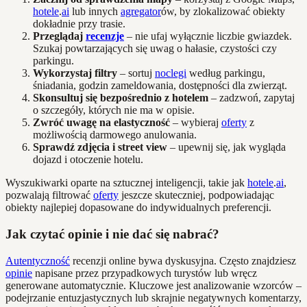
hotele
.
ai
lub innych
agregator
ów, by zlokalizować obiekty
dokładnie przy trasie.
Przeglądaj
recenzje
– nie ufaj wyłącznie liczbie gwiazdek.
Szukaj powtarzających się uwag o hałasie, czystości czy
parkingu.
Wykorzystaj filtry
– sortuj
noclegi
według parkingu,
śniadania, godzin zameldowania, dostępności dla zwierząt.
Skonsultuj się bezpośrednio z hotelem
– zadzwoń, zapytaj
o szczegóły, których nie ma w opisie.
Zwróć uwagę na elastyczność
– wybieraj
oferty
z
możliwością darmowego anulowania.
Sprawdź zdjęcia i street view
– upewnij się, jak wygląda
dojazd i otoczenie hotelu.
Wyszukiwarki oparte na sztucznej inteligencji, takie jak
hotele
.
ai
,
pozwalają filtrować
oferty
jeszcze skuteczniej, podpowiadając
obiekty najlepiej dopasowane do indywidualnych preferencji.
Jak czytać opinie i nie dać się nabrać?
Autentyczność
recenzji online bywa dyskusyjna. Często znajdziesz
opinie
napisane przez przypadkowych turystów lub wręcz
generowane automatycznie. Kluczowe jest analizowanie wzorców –
podejrzanie entuzjastycznych lub skrajnie negatywnych komentarzy,