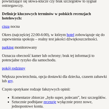
powtarzające się słowa-klucze czy brak szczegółów to sygnał
ostrzegawczy.
Definicje kluczowych terminów w polskich recenzjach
hotelowych:
cisza
nocna
Okres (najczęściej 22:00-6:00), w którym
hotel
zobowiązuje się do
zapewnienia spokoju – realny test jakości dźwiękoszczelności.
parking
monitorowany
Oznacza obecność kamer lub ochrony; brak tej informacji to
potencjalne ryzyko dla samochodu.
pokój rodzinny
Większa powierzchnia, opcja dostawki dla dziecka, czasem zabawki
lub
gry
.
Często spotykane rodzaje fałszywych opinii:
Komentarze zbiorcze „było super, polecam”, bez szczegółów.
Sztucznie podbijane
recenzje
wyłącznie przez nowe,
jednopostowe konta.