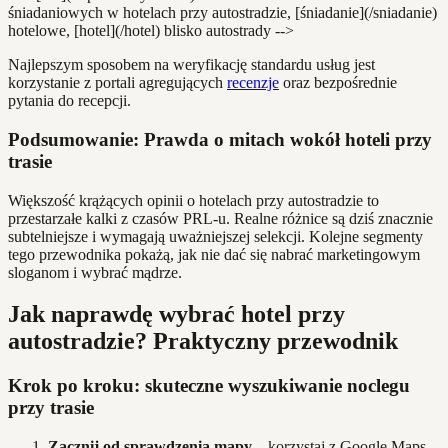
śniadaniowych w hotelach przy autostradzie, [śniadanie](/sniadanie)
hotelowe, [hotel](/hotel) blisko autostrady -->
Najlepszym sposobem na weryfikację standardu usług jest
korzystanie z portali agregujących
recenzje
oraz bezpośrednie
pytania do recepcji.
Podsumowanie: Prawda o mitach wokół hoteli przy
trasie
Większość krążących opinii o hotelach przy autostradzie to
przestarzałe kalki z czasów PRL-u. Realne różnice są dziś znacznie
subtelniejsze i wymagają uważniejszej selekcji. Kolejne segmenty
tego przewodnika pokażą, jak nie dać się nabrać marketingowym
sloganom i wybrać mądrze.
Jak naprawdę wybrać hotel przy
autostradzie? Praktyczny przewodnik
Krok po kroku: skuteczne wyszukiwanie noclegu
przy trasie
Zacznij od sprawdzenia mapy
– korzystaj z Google Maps,