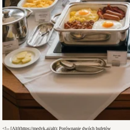
<!-- [Alt](https://medyk.ai/alt): Porównanie dwóch bufetów