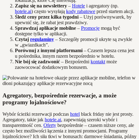
lokalizacji, które Cię interesują.
Zapisz się na newslettery
–
Hotele
i agregatory (np.
hotele.ai
) często wysyłają
kody rabatowe
przed startem akcji.
Śledź ceny przez kilka tygodni
– Użyj porównywarek, by
upewnić się, że rabat jest prawdziwy.
Sprawdzaj aplikacje mobilne
–
Promocje
mogą być
dostępne tylko w aplikacji.
Czytaj
regulaminy
– Szczegóły promocji ukryte są zwykle
w „gwiazdkach”.
Porównuj z innymi platformami
– Czasem lepsza cena jest
u pośrednika, innym razem bezpośrednio w hotelu.
Nie bój się zadzwonić
– Bezpośredni
kontakt
może
zaowocować dodatkowym bonusem.
Agregatory, bezpośrednie rezerwacje, a może
programy lojalnościowe?
Wybór ścieżki rezerwacji podczas
hotel
black friday nie jest prosty.
Agregatory, takie jak
hotele.ai
, zapewniają szeroki wybór i
transparentność cen.
Oferty
bezpośrednie – czasem niższe ceny, ale
często bez możliwości łączenia z innymi promocjami. Programy
lojalnościowe? Ich siła tkwi w bonusach: darmowe śniadania, późny