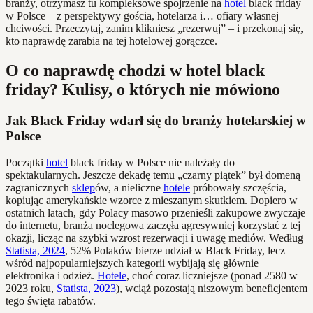
branży, otrzymasz tu kompleksowe spojrzenie na
hotel
black friday
w Polsce – z perspektywy gościa, hotelarza i… ofiary własnej
chciwości. Przeczytaj, zanim klikniesz „rezerwuj” – i przekonaj się,
kto naprawdę zarabia na tej hotelowej gorączce.
O co naprawdę chodzi w hotel black
friday? Kulisy, o których nie mówiono
Jak Black Friday wdarł się do branży hotelarskiej w
Polsce
Początki
hotel
black friday w Polsce nie należały do
spektakularnych. Jeszcze dekadę temu „czarny piątek” był domeną
zagranicznych
sklep
ów, a nieliczne
hotele
próbowały szczęścia,
kopiując amerykańskie wzorce z mieszanym skutkiem. Dopiero w
ostatnich latach, gdy Polacy masowo przenieśli zakupowe zwyczaje
do internetu, branża noclegowa zaczęła agresywniej korzystać z tej
okazji, licząc na szybki wzrost rezerwacji i uwagę mediów. Według
Statista, 2024
, 52% Polaków bierze udział w Black Friday, lecz
wśród najpopularniejszych kategorii wybijają się głównie
elektronika i odzież.
Hotele
, choć coraz liczniejsze (ponad 2580 w
2023 roku,
Statista, 2023
), wciąż pozostają niszowym beneficjentem
tego święta rabatów.