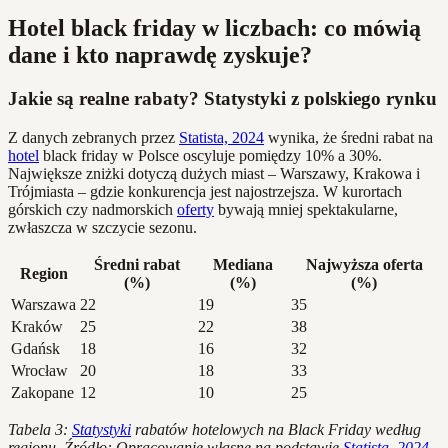
Hotel black friday w liczbach: co mówią
dane i kto naprawdę zyskuje?
Jakie są realne rabaty? Statystyki z polskiego rynku
Z danych zebranych przez
Statista, 2024
wynika, że średni rabat na
hotel
black friday w Polsce oscyluje pomiędzy 10% a 30%.
Największe zniżki dotyczą dużych miast – Warszawy, Krakowa i
Trójmiasta – gdzie konkurencja jest najostrzejsza. W kurortach
górskich czy nadmorskich
oferty
bywają mniej spektakularne,
zwłaszcza w szczycie sezonu.
Średni rabat
Mediana
Najwyższa oferta
Region
(%)
(%)
(%)
Warszawa
22
19
35
Kraków
25
22
38
Gdańsk
18
16
32
Wrocław
20
18
33
Zakopane
12
10
25
Tabela 3:
Statystyki
rabatów hotelowych na Black Friday według
regionu. Źródło: Opracowanie własne na podstawie
Statista, 2024
.