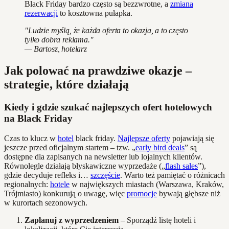
Black Friday bardzo często są bezzwrotne, a
zmiana
rezerwacji
to kosztowna pułapka.
"Ludzie myślą, że każda oferta to okazja, a to często
tylko dobra reklama."
— Bartosz, hotelarz
Jak polować na prawdziwe okazje –
strategie, które działają
Kiedy i gdzie szukać najlepszych ofert hotelowych
na Black Friday
Czas to klucz w
hotel
black friday.
Najlepsze oferty
pojawiają się
jeszcze przed oficjalnym startem – tzw. „
early bird deals
” są
dostępne dla zapisanych na newsletter lub lojalnych klientów.
Równolegle działają błyskawiczne wyprzedaże („
flash sales
”),
gdzie decyduje refleks i…
szczęście
. Warto też pamiętać o różnicach
regionalnych:
hotele
w największych miastach (Warszawa, Kraków,
Trójmiasto) konkurują o uwagę, więc
promocje
bywają głębsze niż
w kurortach sezonowych.
Zaplanuj z wyprzedzeniem
– Sporządź listę hoteli i