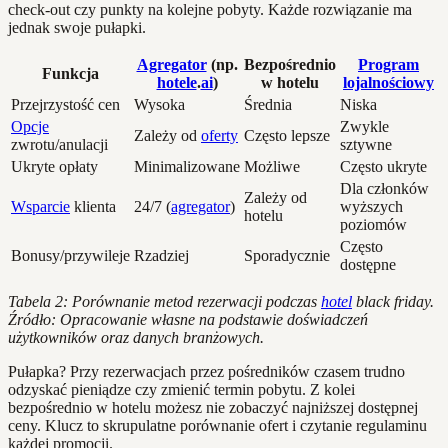
check-out czy punkty na kolejne pobyty. Każde rozwiązanie ma
jednak swoje pułapki.
Agregator
(np.
Bezpośrednio
Program
Funkcja
hotele
.
ai
)
w hotelu
lojalnościowy
Przejrzystość cen
Wysoka
Średnia
Niska
Opcje
Zwykle
Zależy od
oferty
Często lepsze
zwrotu/anulacji
sztywne
Ukryte opłaty
Minimalizowane
Możliwe
Często ukryte
Dla członków
Zależy od
Wsparcie
klienta
24/7 (
agregator
)
wyższych
hotelu
poziomów
Często
Bonusy/przywileje
Rzadziej
Sporadycznie
dostępne
Tabela 2: Porównanie metod rezerwacji podczas
hotel
black friday.
Źródło: Opracowanie własne na podstawie doświadczeń
użytkowników oraz danych branżowych.
Pułapka? Przy rezerwacjach przez pośredników czasem trudno
odzyskać pieniądze czy zmienić termin pobytu. Z kolei
bezpośrednio w hotelu możesz nie zobaczyć najniższej dostępnej
ceny. Klucz to skrupulatne porównanie ofert i czytanie regulaminu
każdej promocji.