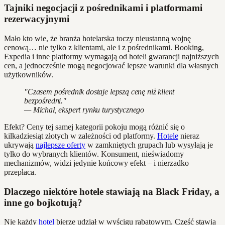
Tajniki negocjacji z pośrednikami i platformami
rezerwacyjnymi
Mało kto wie, że branża hotelarska toczy nieustanną wojnę
cenową… nie tylko z klientami, ale i z pośrednikami. Booking,
Expedia i inne platformy wymagają od hoteli gwarancji najniższych
cen, a jednocześnie mogą negocjować lepsze warunki dla własnych
użytkowników.
"Czasem pośrednik dostaje lepszą cenę niż klient
bezpośredni."
— Michał, ekspert rynku turystycznego
Efekt? Ceny tej samej kategorii pokoju mogą różnić się o
kilkadziesiąt złotych w zależności od platformy.
Hotele
nieraz
ukrywają
najlepsze oferty
w zamkniętych grupach lub wysyłają je
tylko do wybranych klientów. Konsument, nieświadomy
mechanizmów, widzi jedynie końcowy efekt – i nierzadko
przepłaca.
Dlaczego niektóre hotele stawiają na Black Friday, a
inne go bojkotują?
Nie każdy
hotel
bierze udział w wyścigu rabatowym. Część stawia