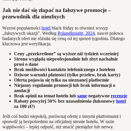
Jak nie dać się złapać na fałszywe promocje –
przewodnik dla nieufnych
Wzrost popularności
hotel
black friday to również wysyp
„fałszywych okazji”. Według
PolandInsight, 2024
, nawet połowa
badanych ofert nie różniła się ceną od tej sprzed tygodnia. Dlatego
kluczowa jest weryfikacja.
Ceny „przekreślone” są wyższe niż tydzień wcześniej
Strona wygląda nieprofesjonalnie lub zbyt nachalnie
prosi o dane
Brak możliwości kontaktu telefonicznego z hotelem
Dziwne warunki płatności (tylko przelew, brak karty)
Oferta pojawia się tylko na nieznanej platformie
Niejasny regulamin promocji lub brak informacji o
anulacji
Brak opinii na temat hotelu lub
same
negatywne
recenzje
Rabaty powyżej 50% bez uzasadnienia (luksusowy
hotel
za 100 zł?)
Jeśli coś budzi niepokój, porównaj ofertę z innymi platformami i
sprawdź ją bezpośrednio na oficjalnej stronie hotelu. W razie
wątpliwości – lepiej odpuść, niż stracić pieniądze lub nerwy.