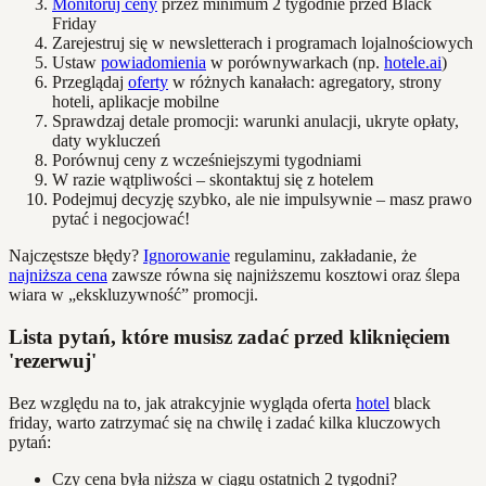
Monitoruj ceny
przez minimum 2 tygodnie przed Black
Friday
Zarejestruj się w newsletterach i programach lojalnościowych
Ustaw
powiadomienia
w porównywarkach (np.
hotele.ai
)
Przeglądaj
oferty
w różnych kanałach: agregatory, strony
hoteli, aplikacje mobilne
Sprawdzaj detale promocji: warunki anulacji, ukryte opłaty,
daty wykluczeń
Porównuj ceny z wcześniejszymi tygodniami
W razie wątpliwości – skontaktuj się z hotelem
Podejmuj decyzję szybko, ale nie impulsywnie – masz prawo
pytać i negocjować!
Najczęstsze błędy?
Ignorowanie
regulaminu, zakładanie, że
najniższa cena
zawsze równa się najniższemu kosztowi oraz ślepa
wiara w „ekskluzywność” promocji.
Lista pytań, które musisz zadać przed kliknięciem
'rezerwuj'
Bez względu na to, jak atrakcyjnie wygląda oferta
hotel
black
friday, warto zatrzymać się na chwilę i zadać kilka kluczowych
pytań:
Czy cena była niższa w ciągu ostatnich 2 tygodni?