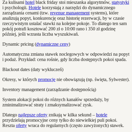
Za kulisami
hotel
black friday stoi mieszanka algorytmów,
statystyki
i psychologii.
Hotele
korzystają z narzędzi do dynamicznego
zarządzania cenami (tzw.
revenue management
systems), które
analizują popyt, konkurencję oraz historię rezerwacji, by w czasie
rzeczywistym ustalać stawki na kolejne pokoje. To dlatego ten sam
pokój potrafi kosztować 200 zł o 10:00 rano i 350 zł godzinę
później, jeśli wzrasta liczba wyszukiwań.
Dynamic pricing (
dynamiczne ceny
)
Automatyczna zmiana stawek noclegowych w odpowiedzi na popyt
i podaż. Przykład: cena rośnie, gdy liczba dostępnych pokoi spada.
Blackout dates (daty wykluczeń)
Okresy, w których
promocje
nie obowiązują (np. święta, Sylwester).
Inventory management (zarządzanie dostępnością)
System alokacji pokoi do różnych kanałów sprzedaży, by
zminimalizować straty i zmaksymalizować zysk.
Dlatego
najlepsze oferty
znikają w kilka sekund –
hotele
przydzielają promocyjne ceny tylko do niewielkiej puli pokoi.
Reszta
oferty
wraca do regularnych (często zawyżonych) stawek.