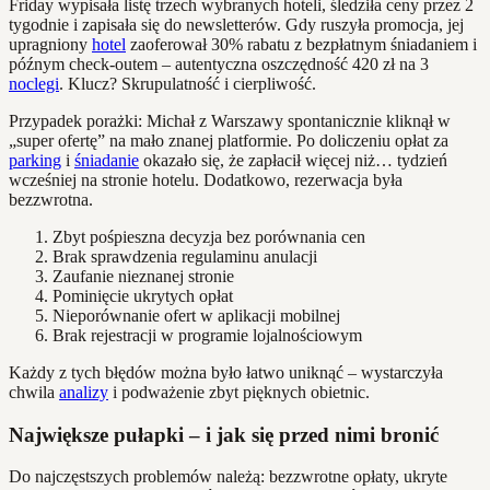
Friday wypisała listę trzech wybranych hoteli, śledziła ceny przez 2
tygodnie i zapisała się do newsletterów. Gdy ruszyła promocja, jej
upragniony
hotel
zaoferował 30% rabatu z bezpłatnym śniadaniem i
późnym check-outem – autentyczna oszczędność 420 zł na 3
noclegi
. Klucz? Skrupulatność i cierpliwość.
Przypadek porażki: Michał z Warszawy spontanicznie kliknął w
„super ofertę” na mało znanej platformie. Po doliczeniu opłat za
parking
i
śniadanie
okazało się, że zapłacił więcej niż… tydzień
wcześniej na stronie hotelu. Dodatkowo, rezerwacja była
bezzwrotna.
Zbyt pośpieszna decyzja bez porównania cen
Brak sprawdzenia regulaminu anulacji
Zaufanie nieznanej stronie
Pominięcie ukrytych opłat
Nieporównanie ofert w aplikacji mobilnej
Brak rejestracji w programie lojalnościowym
Każdy z tych błędów można było łatwo uniknąć – wystarczyła
chwila
analizy
i podważenie zbyt pięknych obietnic.
Największe pułapki – i jak się przed nimi bronić
Do najczęstszych problemów należą: bezzwrotne opłaty, ukryte