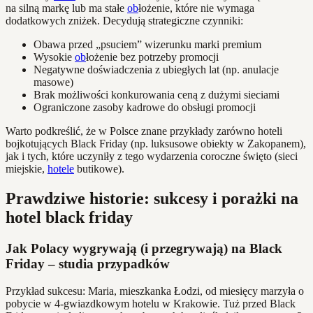
na silną markę lub ma stałe
ob
łożenie, które nie wymaga
dodatkowych zniżek. Decydują strategiczne czynniki:
Obawa przed „psuciem” wizerunku marki premium
Wysokie
ob
łożenie bez potrzeby promocji
Negatywne doświadczenia z ubiegłych lat (np. anulacje
masowe)
Brak możliwości konkurowania ceną z dużymi sieciami
Ograniczone zasoby kadrowe do obsługi promocji
Warto podkreślić, że w Polsce znane przykłady zarówno hoteli
bojkotujących Black Friday (np. luksusowe obiekty w Zakopanem),
jak i tych, które uczyniły z tego wydarzenia coroczne święto (sieci
miejskie,
hotele
butikowe).
Prawdziwe historie: sukcesy i porażki na
hotel black friday
Jak Polacy wygrywają (i przegrywają) na Black
Friday – studia przypadków
Przykład sukcesu: Maria, mieszkanka Łodzi, od miesięcy marzyła o
pobycie w 4-gwiazdkowym hotelu w Krakowie. Tuż przed Black