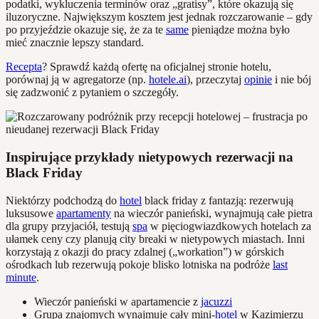
podatki, wykluczenia terminów oraz „gratisy”, które okazują się
iluzoryczne. Największym kosztem jest jednak rozczarowanie – gdy
po przyjeździe okazuje się, że za te
same
pieniądze można było
mieć znacznie lepszy standard.
Recepta
? Sprawdź każdą ofertę na oficjalnej stronie hotelu,
porównaj ją w agregatorze (np.
hotele.ai
), przeczytaj
opinie
i nie bój
się zadzwonić z pytaniem o szczegóły.
Inspirujące przykłady nietypowych rezerwacji na
Black Friday
Niektórzy podchodzą do
hotel
black friday z fantazją: rezerwują
luksusowe
apartamenty
na wieczór panieński, wynajmują całe pietra
dla grupy przyjaciół, testują
spa
w pięciogwiazdkowych hotelach za
ułamek ceny czy planują city breaki w nietypowych miastach. Inni
korzystają z okazji do pracy zdalnej („workation”) w górskich
ośrodkach lub rezerwują pokoje blisko lotniska na podróże
last
minute
.
Wieczór panieński w apartamencie z
jacuzzi
Grupa znajomych wynajmuje cały mini-
hotel
w Kazimierzu