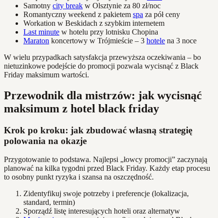
Samotny
city break
w Olsztynie za 80 zł/noc
Romantyczny weekend z pakietem
spa
za pół ceny
Workation w Beskidach z szybkim internetem
Last minute
w hotelu przy lotnisku Chopina
Maraton
koncertowy w Trójmieście – 3
hotele
na 3 noce
W wielu przypadkach satysfakcja przewyższa oczekiwania – bo
nietuzinkowe podejście do promocji pozwala wycisnąć z Black
Friday maksimum wartości.
Przewodnik dla mistrzów: jak wycisnąć
maksimum z hotel black friday
Krok po kroku: jak zbudować własną strategię
polowania na okazje
Przygotowanie to podstawa. Najlepsi „łowcy promocji” zaczynają
planować na kilka tygodni przed Black Friday. Każdy etap procesu
to osobny punkt ryzyka i szansa na oszczędność.
Zidentyfikuj swoje potrzeby i preferencje (lokalizacja,
standard, termin)
Sporządź listę interesujących hoteli oraz alternatyw