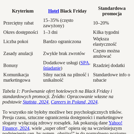
Standardowa
Kryterium
Hotel
Black Friday
promocja
15–35% (często
Przeciętny rabat
10–20%
zawyżony)
Okres dostępności
1–3 dni
Kilka tygodni
Większa
Liczba pokoi
Bardzo ograniczona
elastyczność
Często można
Zasady anulacji
Zwykle brak zwrotów
anulować
Dodatkowe usługi (
SPA
,
Bonusy
Rzadziej dodatki
śniadanie
)
Komunikacja
Silny nacisk na pilność i
Standardowe info o
marketingowa
unikalność
rabacie
Tabela 1: Porównanie ofert hotelowych na Black Friday i
standardowych promocji. Źródło: Opracowanie własne na
podstawie
Statista, 2024
,
Careers in Poland, 2024
.
To wszystko nie byłoby możliwe bez psychologicznych trików.
Presja czasu, sztuczne ograniczenia dostępności i marketingowe
slogany wyłączają zdrowy rozsądek. Jak pokazują dane
Yahoo!
Finance, 2024
, wiele „super ofert” opiera się na wcześniejszym
podniesieniu cen, by potem „obniżyć” je do normalnego poziomu –