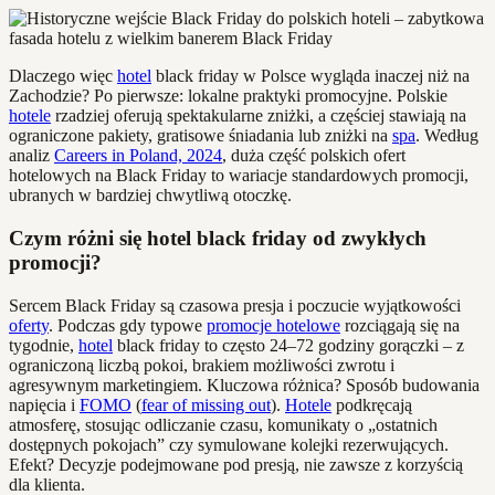
Dlaczego więc
hotel
black friday w Polsce wygląda inaczej niż na
Zachodzie? Po pierwsze: lokalne praktyki promocyjne. Polskie
hotele
rzadziej oferują spektakularne zniżki, a częściej stawiają na
ograniczone pakiety, gratisowe śniadania lub zniżki na
spa
. Według
analiz
Careers in Poland, 2024
, duża część polskich ofert
hotelowych na Black Friday to wariacje standardowych promocji,
ubranych w bardziej chwytliwą otoczkę.
Czym różni się hotel black friday od zwykłych
promocji?
Sercem Black Friday są czasowa presja i poczucie wyjątkowości
oferty
. Podczas gdy typowe
promocje hotelowe
rozciągają się na
tygodnie,
hotel
black friday to często 24–72 godziny gorączki – z
ograniczoną liczbą pokoi, brakiem możliwości zwrotu i
agresywnym marketingiem. Kluczowa różnica? Sposób budowania
napięcia i
FOMO
(
fear of missing out
).
Hotele
podkręcają
atmosferę, stosując odliczanie czasu, komunikaty o „ostatnich
dostępnych pokojach” czy symulowane kolejki rezerwujących.
Efekt? Decyzje podejmowane pod presją, nie zawsze z korzyścią
dla klienta.