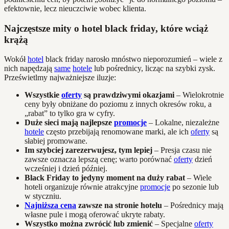
efektownie, lecz nieuczciwie wobec klienta.
Najczęstsze mity o hotel black friday, które wciąż
krążą
Wokół
hotel
black friday narosło mnóstwo nieporozumień – wiele z
nich napędzają
same
hotele
lub pośrednicy, licząc na szybki zysk.
Prześwietlmy najważniejsze iluzje:
Wszystkie
oferty
są prawdziwymi okazjami
– Wielokrotnie
ceny były obniżane do poziomu z innych okresów roku, a
„rabat” to tylko gra w cyfry.
Duże sieci mają najlepsze
promocje
– Lokalne, niezależne
hotele
często przebijają renomowane marki, ale ich
oferty
są
słabiej promowane.
Im szybciej zarezerwujesz, tym lepiej
– Presja czasu nie
zawsze oznacza lepszą cenę; warto porównać
oferty
dzień
wcześniej i dzień później.
Black Friday to jedyny moment na duży rabat
– Wiele
hoteli organizuje równie atrakcyjne
promocje
po sezonie lub
w styczniu.
Najniższa cena
zawsze na stronie hotelu
– Pośrednicy mają
własne pule i mogą oferować ukryte rabaty.
Wszystko można zwrócić lub zmienić
– Specjalne
oferty