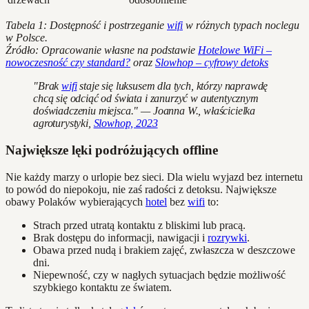
Tabela 1: Dostępność i postrzeganie
wifi
w różnych typach noclegu
w Polsce.
Źródło: Opracowanie własne na podstawie
Hotelowe WiFi –
nowoczesność czy standard?
oraz
Slowhop – cyfrowy detoks
"Brak
wifi
staje się luksusem dla tych, którzy naprawdę
chcą się odciąć od świata i zanurzyć w autentycznym
doświadczeniu miejsca." — Joanna W., właścicielka
agroturystyki,
Slowhop, 2023
Największe lęki podróżujących offline
Nie każdy marzy o urlopie bez sieci. Dla wielu wyjazd bez internetu
to powód do niepokoju, nie zaś radości z detoksu. Największe
obawy Polaków wybierających
hotel
bez
wifi
to:
Strach przed utratą kontaktu z bliskimi lub pracą.
Brak dostępu do informacji, nawigacji i
rozrywki
.
Obawa przed nudą i brakiem zajęć, zwłaszcza w deszczowe
dni.
Niepewność, czy w nagłych sytuacjach będzie możliwość
szybkiego kontaktu ze światem.