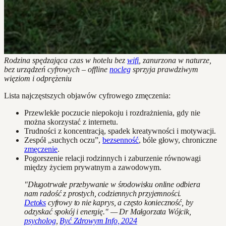
Rodzina spędzająca czas w hotelu bez
wifi
, zanurzona w naturze,
bez urządzeń cyfrowych – offline
nocleg
sprzyja prawdziwym
więziom i odprężeniu
Lista najczęstszych objawów cyfrowego zmęczenia:
Przewlekłe poczucie niepokoju i rozdrażnienia, gdy nie
można skorzystać z internetu.
Trudności z koncentracją, spadek kreatywności i motywacji.
Zespół „suchych oczu”,
bezsenność
, bóle głowy, chroniczne
zmęczenie
.
Pogorszenie relacji rodzinnych i zaburzenie równowagi
między życiem prywatnym a zawodowym.
"Długotrwałe przebywanie w środowisku online odbiera
nam radość z prostych, codziennych przyjemności.
Detoks
cyfrowy to nie kaprys, a często konieczność, by
odzyskać spokój i energię." — Dr Małgorzata Wójcik,
psycholog
,
Być Zdrowym Info, 2024