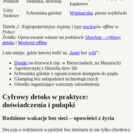
Podlasie
Siedliska, slowhop
kajakowe
Góry
Schroniska górskie
Wspinaczka
, piesze wędrówki
Stołowe
Tabela 2: Najpopularniejsze regiony i typy
nocleg
ów offline w
Polsce
Źródło: Opracowanie własne na podstawie
Slowhop – cyfrowy
detoks
i
Weekend offline
Lista miejsc, gdzie łatwiej trafić na „
hotel
bez
wifi
”:
Domki
na drzewach (np. w Bieszczadach, na Mazurach)
Agroturystyki z filozofią slow life
Schroniska górskie z ograniczonym dostępem do prądu
Glamping bez udogodnień technologicznych
Ośrodki organizujące warsztaty odosobnienia
Cyfrowy detoks w praktyce:
doświadczenia i pułapki
Rodzinne wakacje bez sieci – opowieści z życia
Decyzja o rodzinnym wyjeździe bez internetu to nie tylko chwilowy