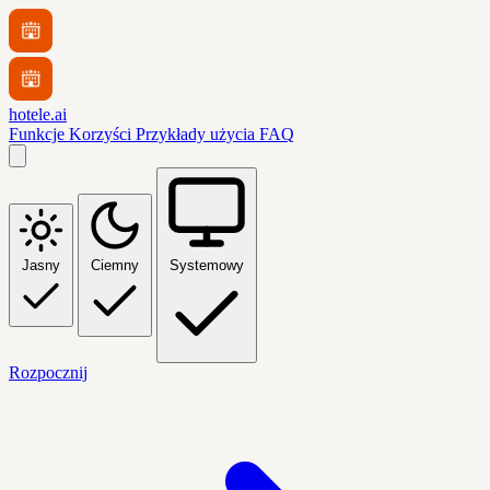
hotele.ai
Funkcje
Korzyści
Przykłady użycia
FAQ
Jasny
Ciemny
Systemowy
Rozpocznij