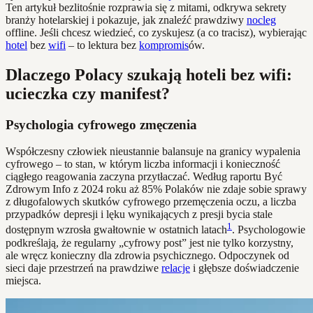
Ten artykuł bezlitośnie rozprawia się z mitami, odkrywa sekrety
branży hotelarskiej i pokazuje, jak znaleźć prawdziwy
nocleg
offline. Jeśli chcesz wiedzieć, co zyskujesz (a co tracisz), wybierając
hotel
bez
wifi
– to lektura bez
kompromis
ów.
Dlaczego Polacy szukają hoteli bez wifi:
ucieczka czy manifest?
Psychologia cyfrowego zmęczenia
Współczesny człowiek nieustannie balansuje na granicy wypalenia
cyfrowego – to stan, w którym liczba informacji i konieczność
ciągłego reagowania zaczyna przytłaczać. Według raportu Być
Zdrowym Info z 2024 roku aż 85% Polaków nie zdaje sobie sprawy
z długofalowych skutków cyfrowego przemęczenia oczu, a liczba
przypadków depresji i lęku wynikających z presji bycia stale
1
dostępnym wzrosła gwałtownie w ostatnich latach
. Psychologowie
podkreślają, że regularny „cyfrowy post” jest nie tylko korzystny,
ale wręcz konieczny dla zdrowia psychicznego. Odpoczynek od
sieci daje przestrzeń na prawdziwe
relacje
i głębsze doświadczenie
miejsca.