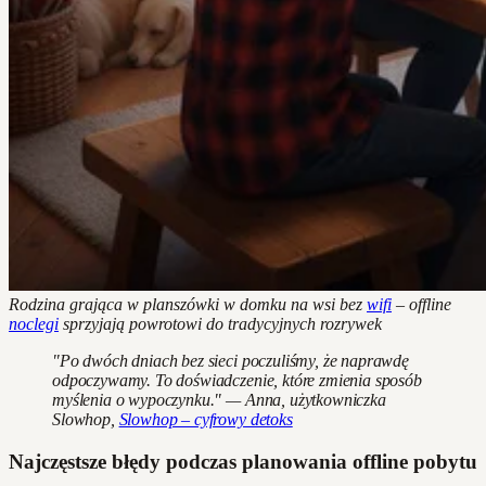
Rodzina grająca w planszówki w domku na wsi bez
wifi
– offline
noclegi
sprzyjają powrotowi do tradycyjnych rozrywek
"Po dwóch dniach bez sieci poczuliśmy, że naprawdę
odpoczywamy. To doświadczenie, które zmienia sposób
myślenia o wypoczynku." — Anna, użytkowniczka
Slowhop,
Slowhop – cyfrowy detoks
Najczęstsze błędy podczas planowania offline pobytu