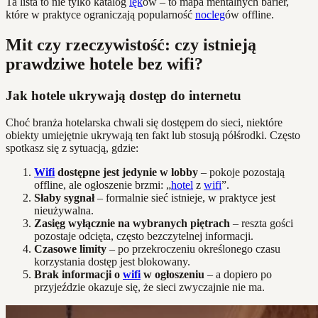
Ta lista to nie tylko katalog
lęk
ów – to mapa mentalnych barier,
które w praktyce ograniczają popularność
nocleg
ów offline.
Mit czy rzeczywistość: czy istnieją
prawdziwe hotele bez wifi?
Jak hotele ukrywają dostęp do internetu
Choć branża hotelarska chwali się dostępem do sieci, niektóre
obiekty umiejętnie ukrywają ten fakt lub stosują półśrodki. Często
spotkasz się z sytuacją, gdzie:
Wifi
dostępne jest jedynie w lobby
– pokoje pozostają
offline, ale ogłoszenie brzmi: „
hotel
z
wifi
”.
Słaby sygnał
– formalnie sieć istnieje, w praktyce jest
nieużywalna.
Zasięg wyłącznie na wybranych piętrach
– reszta gości
pozostaje odcięta, często bezczytelnej informacji.
Czasowe limity
– po przekroczeniu określonego czasu
korzystania dostęp jest blokowany.
Brak informacji o
wifi
w ogłoszeniu
– a dopiero po
przyjeździe okazuje się, że sieci zwyczajnie nie ma.