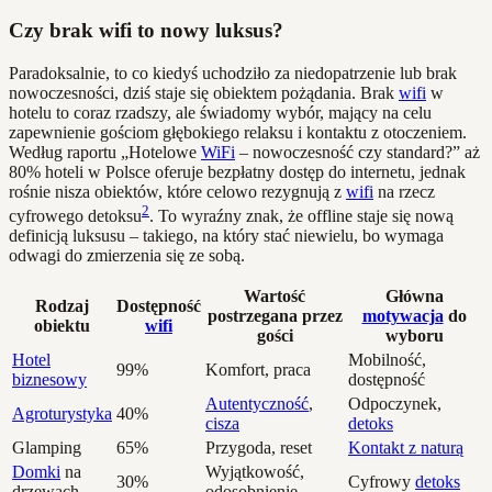
Czy brak wifi to nowy luksus?
Paradoksalnie, to co kiedyś uchodziło za niedopatrzenie lub brak
nowoczesności, dziś staje się obiektem pożądania. Brak
wifi
w
hotelu to coraz rzadszy, ale świadomy wybór, mający na celu
zapewnienie gościom głębokiego relaksu i kontaktu z otoczeniem.
Według raportu „Hotelowe
WiFi
– nowoczesność czy standard?” aż
80% hoteli w Polsce oferuje bezpłatny dostęp do internetu, jednak
rośnie nisza obiektów, które celowo rezygnują z
wifi
na rzecz
2
cyfrowego detoksu
. To wyraźny znak, że offline staje się nową
definicją luksusu – takiego, na który stać niewielu, bo wymaga
odwagi do zmierzenia się ze sobą.
Wartość
Główna
Rodzaj
Dostępność
postrzegana przez
motywacja
do
obiektu
wifi
gości
wyboru
Hotel
Mobilność,
99%
Komfort, praca
biznesowy
dostępność
Autentyczność
,
Odpoczynek,
Agroturystyka
40%
cisza
detoks
Glamping
65%
Przygoda, reset
Kontakt z naturą
Domki
na
Wyjątkowość,
30%
Cyfrowy
detoks
drzewach
odosobnienie