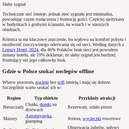
Słaby sygnał
Technicznie sieć istnieje, jednak moc sygnału jest minimalna,
powodując częste rozłączenia i frustrację gości. Częściej spotykany
w budynkach z grubymi ścianami, na wsiach i w starszych
obiektach.
Różnica ta ma kluczowe znaczenie, bo wpływa na komfort pobytu i
możliwość rzeczywistego oderwania się od sieci. Według danych z
Lepszy Hotel, 2024
, dla 46% Polaków brak sieci jest powodem
zmiany hotelu, ale 19% deklaruje, że słaby sygnał jest bardziej
frustrujący niż jego całkowity brak.
Gdzie w Polsce szukać noclegów offline
Wbrew pozorom,
noclegi
bez
wifi
istnieją i mają się dobrze.
Szczególnie warto szukać ich w:
Region
Typ obiektu
Przykłady atrakcji
Chatki,
domki
na
Bieszczady
Rezerwaty, szlaki piesze
drzewach
Agroturystyka
,
Mazury
Jeziora,
wycieczki
rowerowe
glamping
Obserwacja żubrów, spływy