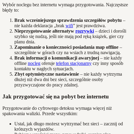
Wybór noclegu bez internetu wymaga przygotowania. Najczęstsze
błędy to:
Brak wcześniejszego sprawdzenia szczegółów pobytu
–
nie każda deklaracja „brak
wifi
” jest prawdziwa.
Nieprzygotowanie alternatyw
rozrywki
– dzieci i dorośli
szybko się nudzą, jeśli nie mają pod ręką książek, gier czy
planu dnia.
Zapominanie o konieczności posiadania map offline
–
szczególnie w górach czy na wsiach z trudną nawigacją.
Brak informacji o komunikacji awaryjnej
– nie każdy
offline
nocleg
oferuje
telefon stacjonarny
czy inny sposób
kontaktu w nagłych sytuacjach.
Zbyt optymistyczne nastawienie
– nie każdy wytrzyma
dłużej niż dwa dni bez sieci, szczególnie osoby
przyzwyczajone do pracy zdalnej.
Jak przygotować się na pobyt bez internetu
Przygotowanie do cyfrowego detoksu wymaga więcej niż
spakowania walizki. Przede wszystkim:
Ustal, jak długo możesz wytrzymać bez sieci – zacznij od
krótszych wyjazdów.