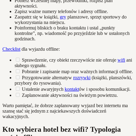
Pobierz wcześniej mapy, przewodniki, rozpisz plan
aktywności.
Zapisz ważne numery telefonów i adresy offline.
Zaopatrz się w książki,
gry
planszowe, sprzęt sportowy do
wykorzystania na miejscu.
Poinformuj bliskich o braku kontaktu i ustal „punkty
kontrolne”, np. wiadomość po przyjeździe lub w ustalonych
godzinach.
Checklist
dla wyjazdu offline:
Sprawdzenie, czy obiekt rzeczywiście nie oferuje
wifi
ani
słabego sygnału.
Pobranie i zapisanie map oraz ważnych informacji offline.
Przygotowanie alternatyw
rozrywki
(książki, planszówki,
przybory do rysowania).
Ustalenie awaryjnych
kontakt
ów i sposobu komunikacji.
Zaplanowanie aktywności na świeżym powietrzu.
Warto pamiętać, że dobrze zaplanowany wyjazd bez internetu ma
szansę stać się jednym z najciekawszych doświadczeń
wakacyjnych.
Kto wybiera hotel bez wifi? Typologia