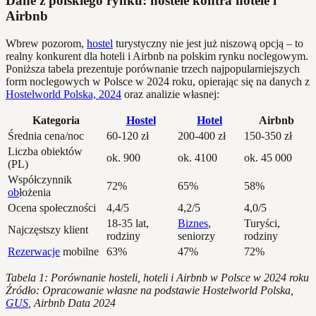
Dane z polskiego rynku: hostele kontra hotele i
Airbnb
Wbrew pozorom,
hostel
turystyczny nie jest już niszową opcją – to
realny konkurent dla hoteli i Airbnb na polskim rynku noclegowym.
Poniższa tabela prezentuje porównanie trzech najpopularniejszych
form noclegowych w Polsce w 2024 roku, opierając się na danych z
Hostelworld Polska, 2024
oraz analizie własnej:
Kategoria
Hostel
Hotel
Airbnb
Średnia cena/noc
60-120 zł
200-400 zł
150-350 zł
Liczba obiektów
ok. 900
ok. 4100
ok. 45 000
(PL)
Współczynnik
72%
65%
58%
ob
łożenia
Ocena społeczności
4,4/5
4,2/5
4,0/5
18-35 lat,
Biznes
,
Turyści,
Najczęstszy klient
rodziny
seniorzy
rodziny
Rezerwacje
mobilne
63%
47%
72%
Tabela 1: Porównanie hosteli, hoteli i Airbnb w Polsce w 2024 roku
Źródło: Opracowanie własne na podstawie Hostelworld Polska,
GUS
, Airbnb Data 2024