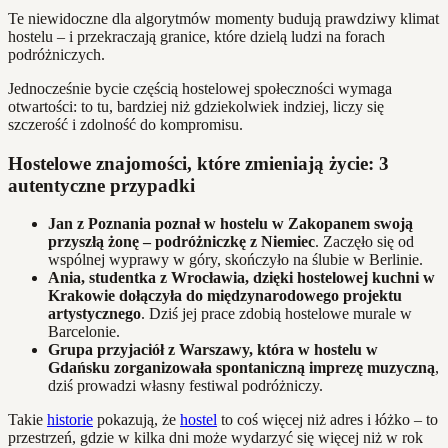
Te niewidoczne dla algorytmów momenty budują prawdziwy klimat
hostelu – i przekraczają granice, które dzielą ludzi na forach
podróżniczych.
Jednocześnie bycie częścią hostelowej społeczności wymaga
otwartości: to tu, bardziej niż gdziekolwiek indziej, liczy się
szczerość i zdolność do kompromisu.
Hostelowe znajomości, które zmieniają życie: 3
autentyczne przypadki
Jan z Poznania poznał w hostelu w Zakopanem swoją
przyszłą żonę – podróżniczkę z Niemiec
. Zaczęło się od
wspólnej wyprawy w góry, skończyło na ślubie w Berlinie.
Ania, studentka z Wrocławia, dzięki hostelowej kuchni w
Krakowie dołączyła do międzynarodowego projektu
artystycznego
. Dziś jej prace zdobią hostelowe murale w
Barcelonie.
Grupa przyjaciół z Warszawy, która w hostelu w
Gdańsku zorganizowała spontaniczną imprezę muzyczną
,
dziś prowadzi własny festiwal podróżniczy.
Takie
historie
pokazują, że
hostel
to coś więcej niż adres i łóżko – to
przestrzeń, gdzie w kilka dni może wydarzyć się więcej niż w rok