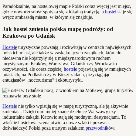
Paradoksalnie, na hostelowej mapie Polski coraz więcej jest miejsc,
gdzie nowoczesność spotyka się z lokalną tradycją, a
hostel
staje się
wręcz ambasadą miasta, w którym się znajduje.
Jak hostel zmienia polską mapę podróży: od
Krakowa po Gdańsk
Hostele
turystyczne powstają i rozkwitają w centrach największych
polskich miast, ale także w zaskakujących zakątkach, które do
niedawna nie kojarzyły się z międzynarodowym ruchem
turystycznym. Kraków, Warszawa, Gdańsk czy Wrocław to
oczywistości, ale coraz częściej
hostele
pojawiają się w mniejszych
miastach, na Podlasiu czy w Bieszczadach, przyciągając
entuzjastów „noctourismu” i ekoturystyki.
Hostele
nie tylko wpisują się w mapę turystyczną, ale ją aktywnie
zmieniają. Dzięki nim mniej znane dzielnice Warszawy czy
industrialne zakątki Katowic stają się modnymi destynacjami. To
właśnie hostelowa scena otwiera nowe szlaki i pozwala
doświadczyć Polski poza utartym szlakiem
przewodnik
ów.