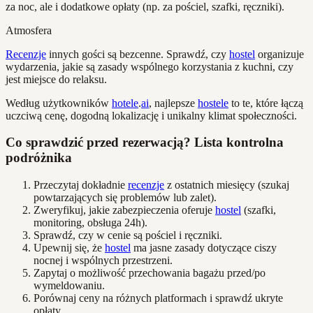
za noc, ale i dodatkowe opłaty (np. za pościel, szafki, ręczniki).
Atmosfera
Recenzje
innych gości są bezcenne. Sprawdź, czy
hostel
organizuje
wydarzenia, jakie są zasady wspólnego korzystania z kuchni, czy
jest miejsce do relaksu.
Według użytkowników
hotele
.
ai
, najlepsze
hostele
to te, które łączą
uczciwą cenę, dogodną lokalizację i unikalny klimat społeczności.
Co sprawdzić przed rezerwacją? Lista kontrolna
podróżnika
Przeczytaj dokładnie
recenzje
z ostatnich miesięcy (szukaj
powtarzających się problemów lub zalet).
Zweryfikuj, jakie zabezpieczenia oferuje
hostel
(szafki,
monitoring, obsługa 24h).
Sprawdź, czy w cenie są pościel i ręczniki.
Upewnij się, że
hostel
ma jasne zasady dotyczące ciszy
nocnej i wspólnych przestrzeni.
Zapytaj o możliwość przechowania bagażu przed/po
wymeldowaniu.
Porównaj ceny na różnych platformach i sprawdź ukryte
opłaty.