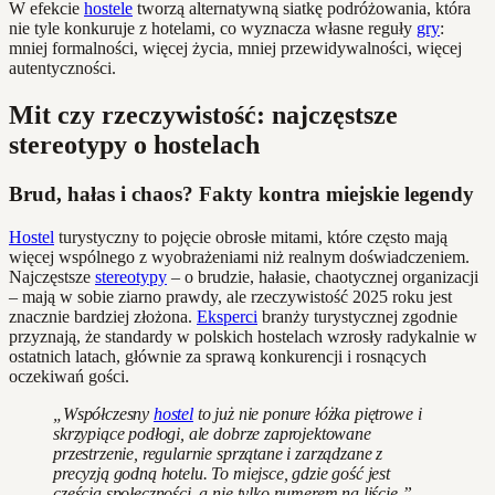
W efekcie
hostele
tworzą alternatywną siatkę podróżowania, która
nie tyle konkuruje z hotelami, co wyznacza własne reguły
gry
:
mniej formalności, więcej życia, mniej przewidywalności, więcej
autentyczności.
Mit czy rzeczywistość: najczęstsze
stereotypy o hostelach
Brud, hałas i chaos? Fakty kontra miejskie legendy
Hostel
turystyczny to pojęcie obrosłe mitami, które często mają
więcej wspólnego z wyobrażeniami niż realnym doświadczeniem.
Najczęstsze
stereotypy
– o brudzie, hałasie, chaotycznej organizacji
– mają w sobie ziarno prawdy, ale rzeczywistość 2025 roku jest
znacznie bardziej złożona.
Eksperci
branży turystycznej zgodnie
przyznają, że standardy w polskich hostelach wzrosły radykalnie w
ostatnich latach, głównie za sprawą konkurencji i rosnących
oczekiwań gości.
„Współczesny
hostel
to już nie ponure łóżka piętrowe i
skrzypiące podłogi, ale dobrze zaprojektowane
przestrzenie, regularnie sprzątane i zarządzane z
precyzją godną hotelu. To miejsce, gdzie gość jest
częścią społeczności, a nie tylko numerem na liście.” —