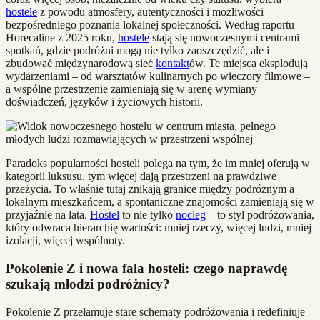
hostele
z powodu atmosfery, autentyczności i możliwości
bezpośredniego poznania lokalnej społeczności. Według raportu
Horecaline z 2025 roku,
hostele
stają się nowoczesnymi centrami
spotkań, gdzie podróżni mogą nie tylko zaoszczędzić, ale i
zbudować międzynarodową sieć
kontakt
ów. Te miejsca eksplodują
wydarzeniami – od warsztatów kulinarnych po wieczory filmowe –
a wspólne przestrzenie zamieniają się w arenę wymiany
doświadczeń, języków i życiowych historii.
Paradoks popularności hosteli polega na tym, że im mniej oferują w
kategorii luksusu, tym więcej dają przestrzeni na prawdziwe
przeżycia. To właśnie tutaj znikają granice między podróżnym a
lokalnym mieszkańcem, a spontaniczne znajomości zamieniają się w
przyjaźnie na lata.
Hostel
to nie tylko
nocleg
– to styl podróżowania,
który odwraca hierarchię wartości: mniej rzeczy, więcej ludzi, mniej
izolacji, więcej wspólnoty.
Pokolenie Z i nowa fala hosteli: czego naprawdę
szukają młodzi podróżnicy?
Pokolenie Z przełamuje stare schematy podróżowania i redefiniuje