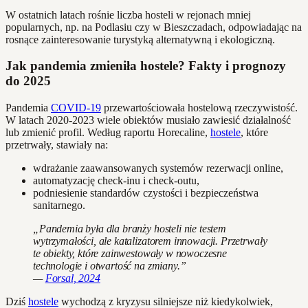
W ostatnich latach rośnie liczba hosteli w rejonach mniej
popularnych, np. na Podlasiu czy w Bieszczadach, odpowiadając na
rosnące zainteresowanie turystyką alternatywną i ekologiczną.
Jak pandemia zmieniła hostele? Fakty i prognozy
do 2025
Pandemia
COVID-19
przewartościowała hostelową rzeczywistość.
W latach 2020-2023 wiele obiektów musiało zawiesić działalność
lub zmienić profil. Według raportu Horecaline,
hostele
, które
przetrwały, stawiały na:
wdrażanie zaawansowanych systemów rezerwacji online,
automatyzację check-inu i check-outu,
podniesienie standardów czystości i bezpieczeństwa
sanitarnego.
„Pandemia była dla branży hosteli nie testem
wytrzymałości, ale katalizatorem innowacji. Przetrwały
te obiekty, które zainwestowały w nowoczesne
technologie i otwartość na zmiany.”
—
Forsal, 2024
Dziś
hostele
wychodzą z kryzysu silniejsze niż kiedykolwiek,