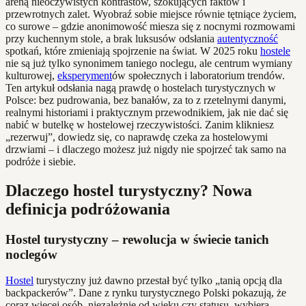
areną nieoczywistych kontrastów, szokujących faktów i
przewrotnych zalet. Wyobraź sobie miejsce równie tętniące życiem,
co surowe – gdzie anonimowość miesza się z nocnymi rozmowami
przy kuchennym stole, a brak luksusów odsłania
autentyczność
spotkań, które zmieniają spojrzenie na świat. W 2025 roku
hostele
nie są już tylko synonimem taniego noclegu, ale centrum wymiany
kulturowej,
eksperyment
ów społecznych i laboratorium trendów.
Ten artykuł odsłania nagą prawdę o hostelach turystycznych w
Polsce: bez pudrowania, bez banałów, za to z rzetelnymi danymi,
realnymi historiami i praktycznym przewodnikiem, jak nie dać się
nabić w butelkę w hostelowej rzeczywistości. Zanim klikniesz
„rezerwuj”, dowiedz się, co naprawdę czeka za hostelowymi
drzwiami – i dlaczego możesz już nigdy nie spojrzeć tak samo na
podróże i siebie.
Dlaczego hostel turystyczny? Nowa
definicja podróżowania
Hostel turystyczny – rewolucja w świecie tanich
noclegów
Hostel
turystyczny już dawno przestał być tylko „tanią opcją dla
backpackerów”. Dane z rynku turystycznego Polski pokazują, że
coraz więcej osób, niezależnie od wieku czy statusu, wybiera