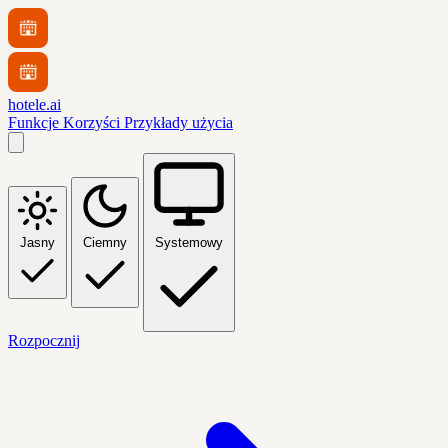
hotele.ai
Funkcje
Korzyści
Przykłady użycia
Jasny
Ciemny
Systemowy
Rozpocznij