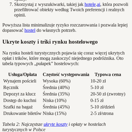
Skorzystaj z wyszukiwarki, takiej jak
hotele
.
ai
, która pozwoli
przefiltrować obiekty według Twoich preferencji i realnych
opinii.
Powyższa lista minimalizuje ryzyko rozczarowania i pozwala lepiej
dopasować
hostel
do własnych potrzeb.
Ukryte koszty i triki rynku hostelowego
Na rynku hosteli turystycznych pojawia się coraz więcej ukrytych
opłat i trików, które mogą zaskoczyć niejednego podróżnika. Oto
tabela typowych „pułapek” hostelowych:
Usługa/Opłata
Częstość występowania
Typowa cena
Wynajem pościeli
Wysoka (60%)
10-20 zł
Ręcznik
Średnia (40%)
5-10 zł
Depozyt za klucz
Średnia (35%)
20-50 zł (zwrotny)
Dostęp do kuchni
Niska (10%)
0-15 zł
Szafki na bagaż
Średnia (45%)
5-10 zł/dzień
Drukowanie biletów
Niska (15%)
2-5 zł/strona
Tabela 2: Najczęstsze
ukryte koszty
i opłaty w hostelach
turystycznych w Polsce