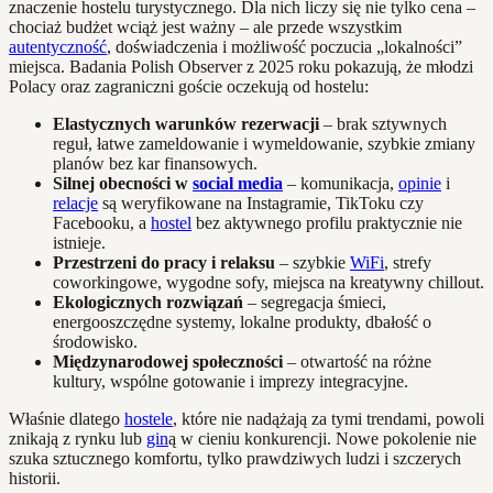
znaczenie hostelu turystycznego. Dla nich liczy się nie tylko cena –
chociaż budżet wciąż jest ważny – ale przede wszystkim
autentyczność
, doświadczenia i możliwość poczucia „lokalności”
miejsca. Badania Polish Observer z 2025 roku pokazują, że młodzi
Polacy oraz zagraniczni goście oczekują od hostelu:
Elastycznych warunków rezerwacji
– brak sztywnych
reguł, łatwe zameldowanie i wymeldowanie, szybkie zmiany
planów bez kar finansowych.
Silnej obecności w
social media
– komunikacja,
opinie
i
relacje
są weryfikowane na Instagramie, TikToku czy
Facebooku, a
hostel
bez aktywnego profilu praktycznie nie
istnieje.
Przestrzeni do pracy i relaksu
– szybkie
WiFi
, strefy
coworkingowe, wygodne sofy, miejsca na kreatywny chillout.
Ekologicznych rozwiązań
– segregacja śmieci,
energooszczędne systemy, lokalne produkty, dbałość o
środowisko.
Międzynarodowej społeczności
– otwartość na różne
kultury, wspólne gotowanie i imprezy integracyjne.
Właśnie dlatego
hostele
, które nie nadążają za tymi trendami, powoli
znikają z rynku lub
gin
ą w cieniu konkurencji. Nowe pokolenie nie
szuka sztucznego komfortu, tylko prawdziwych ludzi i szczerych
historii.