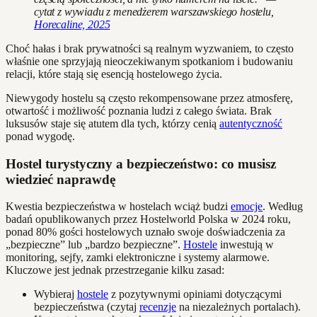
cytat z wywiadu z menedżerem warszawskiego hostelu,
Horecaline, 2025
Choć hałas i brak prywatności są realnym wyzwaniem, to często
właśnie one sprzyjają nieoczekiwanym spotkaniom i budowaniu
relacji, które stają się esencją hostelowego życia.
Niewygody hostelu są często rekompensowane przez atmosferę,
otwartość i możliwość poznania ludzi z całego świata. Brak
luksusów staje się atutem dla tych, którzy cenią
autentyczność
ponad wygodę.
Hostel turystyczny a bezpieczeństwo: co musisz
wiedzieć naprawdę
Kwestia bezpieczeństwa w hostelach wciąż budzi
emocje
. Według
badań opublikowanych przez Hostelworld Polska w 2024 roku,
ponad 80% gości hostelowych uznało swoje doświadczenia za
„bezpieczne” lub „bardzo bezpieczne”.
Hostele
inwestują w
monitoring, sejfy, zamki elektroniczne i systemy alarmowe.
Kluczowe jest jednak przestrzeganie kilku zasad:
Wybieraj
hostele
z pozytywnymi opiniami dotyczącymi
bezpieczeństwa (czytaj
recenzje
na niezależnych portalach).