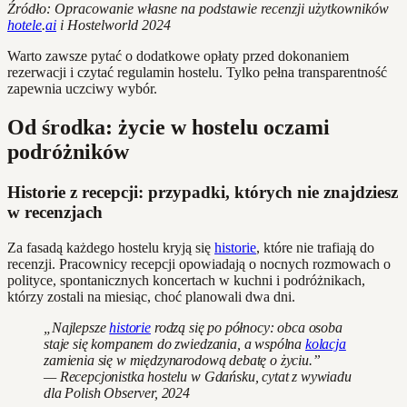
Źródło: Opracowanie własne na podstawie recenzji użytkowników
hotele
.
ai
i Hostelworld 2024
Warto zawsze pytać o dodatkowe opłaty przed dokonaniem
rezerwacji i czytać regulamin hostelu. Tylko pełna transparentność
zapewnia uczciwy wybór.
Od środka: życie w hostelu oczami
podróżników
Historie z recepcji: przypadki, których nie znajdziesz
w recenzjach
Za fasadą każdego hostelu kryją się
historie
, które nie trafiają do
recenzji. Pracownicy recepcji opowiadają o nocnych rozmowach o
polityce, spontanicznych koncertach w kuchni i podróżnikach,
którzy zostali na miesiąc, choć planowali dwa dni.
„Najlepsze
historie
rodzą się po północy: obca osoba
staje się kompanem do zwiedzania, a wspólna
kolacja
zamienia się w międzynarodową debatę o życiu.”
— Recepcjonistka hostelu w Gdańsku, cytat z wywiadu
dla Polish Observer, 2024