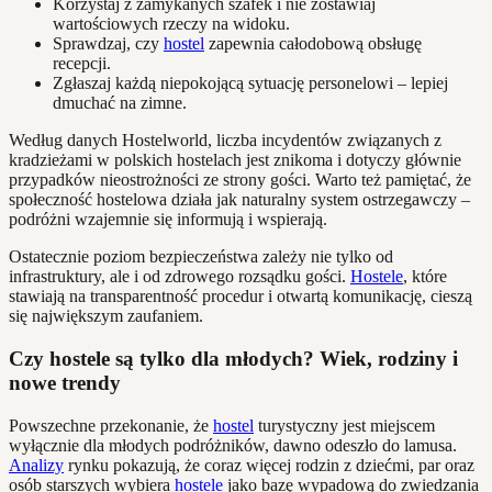
Korzystaj z zamykanych szafek i nie zostawiaj
wartościowych rzeczy na widoku.
Sprawdzaj, czy
hostel
zapewnia całodobową obsługę
recepcji.
Zgłaszaj każdą niepokojącą sytuację personelowi – lepiej
dmuchać na zimne.
Według danych Hostelworld, liczba incydentów związanych z
kradzieżami w polskich hostelach jest znikoma i dotyczy głównie
przypadków nieostrożności ze strony gości. Warto też pamiętać, że
społeczność hostelowa działa jak naturalny system ostrzegawczy –
podróżni wzajemnie się informują i wspierają.
Ostatecznie poziom bezpieczeństwa zależy nie tylko od
infrastruktury, ale i od zdrowego rozsądku gości.
Hostele
, które
stawiają na transparentność procedur i otwartą komunikację, cieszą
się największym zaufaniem.
Czy hostele są tylko dla młodych? Wiek, rodziny i
nowe trendy
Powszechne przekonanie, że
hostel
turystyczny jest miejscem
wyłącznie dla młodych podróżników, dawno odeszło do lamusa.
Analizy
rynku pokazują, że coraz więcej rodzin z dziećmi, par oraz
osób starszych wybiera
hostele
jako bazę wypadową do zwiedzania