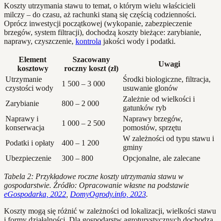
Koszty utrzymania stawu to temat, o którym wielu właścicieli
milczy – do czasu, aż rachunki staną się częścią codzienności.
Oprócz inwestycji początkowej (wykopanie, zabezpieczenie
brzegów, system filtracji), dochodzą koszty bieżące: zarybianie,
naprawy, czyszczenie,
kontrola
jakości wody i podatki.
Element
Szacowany
Uwagi
kosztowy
roczny koszt (zł)
Utrzymanie
Środki biologiczne, filtracja,
1 500 – 3 000
czystości wody
usuwanie glonów
Zależnie od wielkości i
Zarybianie
800 – 2 000
gatunków ryb
Naprawy i
Naprawy brzegów,
1 000 – 2 500
konserwacja
pomostów, sprzętu
W zależności od typu stawu i
Podatki i opłaty
400 – 1 200
gminy
Ubezpieczenie
300 – 800
Opcjonalne, ale zalecane
Tabela 2: Przykładowe roczne koszty utrzymania stawu w
gospodarstwie. Źródło: Opracowanie własne na podstawie
eGospodarka, 2022
,
DomyOgrody.info, 2023
.
Koszty mogą się różnić w zależności od lokalizacji, wielkości stawu
i formy działalności. Dla gospodarstw agroturystycznych dochodzą