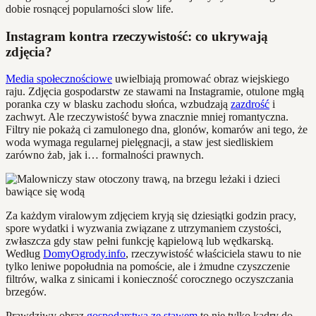
dobie rosnącej popularności slow life.
Instagram kontra rzeczywistość: co ukrywają
zdjęcia?
Media społecznościowe
uwielbiają promować obraz wiejskiego
raju. Zdjęcia gospodarstw ze stawami na Instagramie, otulone mgłą
poranka czy w blasku zachodu słońca, wzbudzają
zazdrość
i
zachwyt. Ale rzeczywistość bywa znacznie mniej romantyczna.
Filtry nie pokażą ci zamulonego dna, glonów, komarów ani tego, że
woda wymaga regularnej pielęgnacji, a staw jest siedliskiem
zarówno żab, jak i… formalności prawnych.
Za każdym viralowym zdjęciem kryją się dziesiątki godzin pracy,
spore wydatki i wyzwania związane z utrzymaniem czystości,
zwłaszcza gdy staw pełni funkcję kąpielową lub wędkarską.
Według
DomyOgrody.info
, rzeczywistość właściciela stawu to nie
tylko leniwe popołudnia na pomoście, ale i żmudne czyszczenie
filtrów, walka z sinicami i konieczność corocznego oczyszczania
brzegów.
Prawdziwy obraz
gospodarstwa ze stawem
to nie tylko kadry do