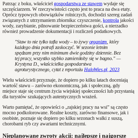
Patrząc z boku, właściciel
gospodarstwa ze stawem
wydaje się
szczęściarzem. W rzeczywistości często jest to praca na dwa etaty.
Oprócz typowych obowiązków rolniczych, dochodzi szereg zadań
związanych z utrzymaniem zbiornika: czyszczenie,
kontrola
jakości
wody, zarybianie, pilnowanie bezpieczeństwa gości, a nierzadko
również prowadzenie dokumentacji i rozliczeń podatkowych.
"Staw to nie tylko tafla wody – to żywy
organizm
, który
każdego dnia potrafi zaskoczyć. W sezonie letnim
spędzam przy nim minimum dwie godziny dziennie. Bez
tej pracy, wszystko szybko zamieniłoby się w bagno." —
Krystyna D., właścicielka gospodarstwa
agroturystycznego, cytat z reportażu
HaloWies.pl, 2023
Wielu właścicieli przyznaje, że dopiero po kilku latach doceniają
wartość stawu – zarówno ekonomiczną, jak i społeczną, gdy
miejsce staje się centrum życia wiejskiej społeczności lub przystanią
dla turystów szukających autentycznych wrażeń.
Warto pamiętać, że opowieści o „rajskiej pracy na wsi” są często
mocno podkolorowane. Realne koszty, zarówno finansowe, jak i
osobiste, poznaje się dopiero po kilku sezonach walki z suszą,
chorobami ryb czy awariami technicznymi.
Nieplanowane zwroty akcji: najlepsze i najgorsze