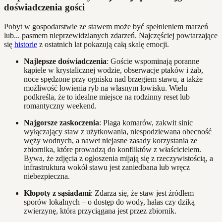
doświadczenia gości
Pobyt w gospodarstwie ze stawem może być spełnieniem marzeń
lub... pasmem nieprzewidzianych zdarzeń. Najczęściej powtarzające
się
historie
z ostatnich lat pokazują całą skalę emocji.
Najlepsze doświadczenia
: Goście wspominają poranne
kąpiele w krystalicznej wodzie, obserwacje ptaków i żab,
noce spędzone przy ognisku nad brzegiem stawu, a także
możliwość łowienia ryb na własnym łowisku. Wielu
podkreśla, że to idealne miejsce na rodzinny reset lub
romantyczny weekend.
Najgorsze zaskoczenia
: Plaga komarów, zakwit sinic
wyłączający staw z użytkowania, niespodziewana obecność
węży wodnych, a nawet niejasne zasady korzystania ze
zbiornika, które prowadzą do konfliktów z właścicielem.
Bywa, że zdjęcia z ogłoszenia mijają się z rzeczywistością, a
infrastruktura wokół stawu jest zaniedbana lub wręcz
niebezpieczna.
Kłopoty z sąsiadami
: Zdarza się, że staw jest źródłem
sporów lokalnych – o dostęp do wody, hałas czy dziką
zwierzynę, która przyciągana jest przez zbiornik.