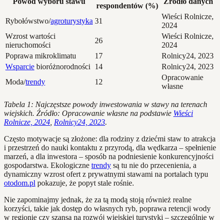
Powód wyboru stawu
Źródło danych
respondentów (%)
Wieści Rolnicze,
Rybołówstwo/
agroturystyka
31
2024
Wzrost wartości
Wieści Rolnicze,
26
nieruchomości
2024
Poprawa mikroklimatu
17
Rolnicy24, 2023
Wsparcie
bioróżnorodności
14
Rolnicy24, 2023
Opracowanie
Moda/
trendy
12
własne
Tabela 1: Najczęstsze powody inwestowania w stawy na terenach
wiejskich. Źródło: Opracowanie własne na podstawie
Wieści
Rolnicze, 2024
,
Rolnicy24, 2023
.
Często motywacje są złożone: dla rodziny z dziećmi staw to atrakcja
i przestrzeń do nauki kontaktu z przyrodą, dla wędkarza – spełnienie
marzeń, a dla inwestora – sposób na podniesienie konkurencyjności
gospodarstwa. Ekologiczne
trendy
są tu nie do przecenienia, a
dynamiczny wzrost ofert z prywatnymi stawami na portalach typu
otodom.pl
pokazuje, że popyt stale rośnie.
Nie zapominajmy jednak, że za tą modą stoją również realne
korzyści, takie jak dostęp do własnych ryb, poprawa retencji wody
w regionie czy szansa na rozwój wiejskiej turystyki – szczególnie w