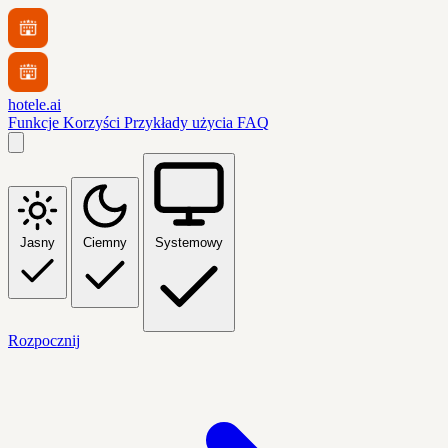
hotele.ai
Funkcje
Korzyści
Przykłady użycia
FAQ
Jasny
Ciemny
Systemowy
Rozpocznij