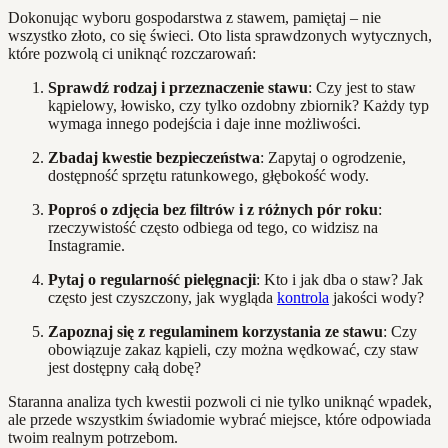
Dokonując wyboru gospodarstwa z stawem, pamiętaj – nie
wszystko złoto, co się świeci. Oto lista sprawdzonych wytycznych,
które pozwolą ci uniknąć rozczarowań:
Sprawdź rodzaj i przeznaczenie stawu
: Czy jest to staw
kąpielowy, łowisko, czy tylko ozdobny zbiornik? Każdy typ
wymaga innego podejścia i daje inne możliwości.
Zbadaj kwestie bezpieczeństwa
: Zapytaj o ogrodzenie,
dostępność sprzętu ratunkowego, głębokość wody.
Poproś o zdjęcia bez filtrów i z różnych pór roku
:
rzeczywistość często odbiega od tego, co widzisz na
Instagramie.
Pytaj o regularność pielęgnacji
: Kto i jak dba o staw? Jak
często jest czyszczony, jak wygląda
kontrola
jakości wody?
Zapoznaj się z regulaminem korzystania ze stawu
: Czy
obowiązuje zakaz kąpieli, czy można wędkować, czy staw
jest dostępny całą dobę?
Staranna analiza tych kwestii pozwoli ci nie tylko uniknąć wpadek,
ale przede wszystkim świadomie wybrać miejsce, które odpowiada
twoim realnym potrzebom.