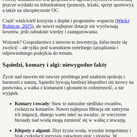
jeszcze wydatki na infrastrukturę (pomosty, leżaki, sprzęt sportowy),
a także na ubezpieczenie OC.
Część właścicieli korzysta z dopłat i programów wsparcia (
Wieści
Rolnicze, 2025
), ale nawet najlepsze dotacje nie wyrównają
kosztów, jeśli zabraknie wiedzy i zaangażowania.
Wniosek? Gospodarstwo z stawem to inwestycja, która może się
zwrócić – ale tylko pod warunkiem rzetelnego zarządzania i
odpowiedniego podejścia do tematu.
Sąsiedzi, komary i algi: niewygodne fakty
Życie nad stawem nie zawsze przebiega pod znakiem spokoju i
harmonii z naturą. Sąsiedzi bywają bardziej kłopotliwi niż krowy na
pastwisku, a walka z komarami i glonami to codzienność, a nie
wyjątek.
Komary i owady
: Staw to naturalne siedlisko owadów,
zwłaszcza komarów. Nawet najlepsza filtracja nie zatrzyma
ich migracji, dlatego warto mieć na uwadze, że wieczorne
biesiady nad wodą mogą zamienić się w walkę z inwazją.
Kłopoty z algami
: Zbyt żyzna woda, wysokie temperatury i
brak cyrkulacji sprzyjają zakwitom sinic i glonów. W