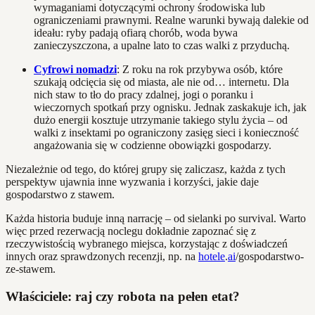
wymaganiami dotyczącymi ochrony środowiska lub
ograniczeniami prawnymi. Realne warunki bywają dalekie od
ideału: ryby padają ofiarą chorób, woda bywa
zanieczyszczona, a upalne lato to czas walki z przyduchą.
Cyfrowi nomadzi
: Z roku na rok przybywa osób, które
szukają odcięcia się od miasta, ale nie od… internetu. Dla
nich staw to tło do pracy zdalnej, jogi o poranku i
wieczornych spotkań przy ognisku. Jednak zaskakuje ich, jak
dużo energii kosztuje utrzymanie takiego stylu życia – od
walki z insektami po ograniczony zasięg sieci i konieczność
angażowania się w codzienne obowiązki gospodarzy.
Niezależnie od tego, do której grupy się zaliczasz, każda z tych
perspektyw ujawnia inne wyzwania i korzyści, jakie daje
gospodarstwo z stawem.
Każda historia buduje inną narrację – od sielanki po survival. Warto
więc przed rezerwacją noclegu dokładnie zapoznać się z
rzeczywistością wybranego miejsca, korzystając z doświadczeń
innych oraz sprawdzonych recenzji, np. na
hotele
.
ai
/gospodarstwo-
ze-stawem.
Właściciele: raj czy robota na pełen etat?