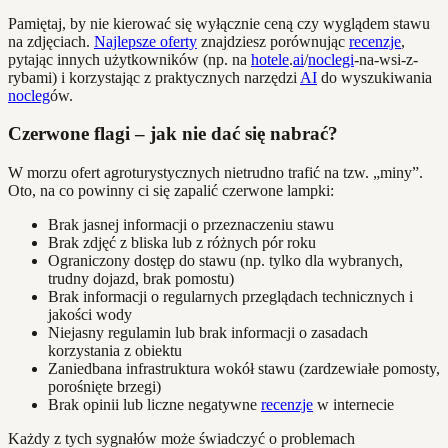
Pamiętaj, by nie kierować się wyłącznie ceną czy wyglądem stawu
na zdjęciach.
Najlepsze oferty
znajdziesz porównując
recenzje
,
pytając innych użytkowników (np. na
hotele
.
ai
/
noclegi
-na-wsi-z-
rybami) i korzystając z praktycznych narzędzi
AI
do wyszukiwania
nocleg
ów.
Czerwone flagi – jak nie dać się nabrać?
W morzu ofert agroturystycznych nietrudno trafić na tzw. „miny”.
Oto, na co powinny ci się zapalić czerwone lampki:
Brak jasnej informacji o przeznaczeniu stawu
Brak zdjęć z bliska lub z różnych pór roku
Ograniczony dostęp do stawu (np. tylko dla wybranych,
trudny dojazd, brak pomostu)
Brak informacji o regularnych przeglądach technicznych i
jakości wody
Niejasny regulamin lub brak informacji o zasadach
korzystania z obiektu
Zaniedbana infrastruktura wokół stawu (zardzewiałe pomosty,
porośnięte brzegi)
Brak opinii lub liczne negatywne
recenzje
w internecie
Każdy z tych sygnałów może świadczyć o problemach