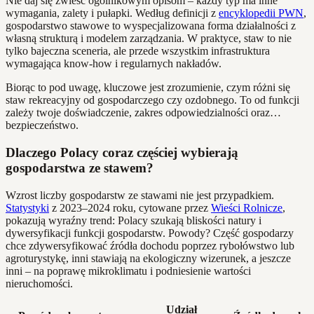
Nie daj się zwieść ogólnikowym opisom – każdy typ ma inne
wymagania, zalety i pułapki. Według definicji z
encyklopedii PWN
,
gospodarstwo stawowe to wyspecjalizowana forma działalności z
własną strukturą i modelem zarządzania. W praktyce, staw to nie
tylko bajeczna sceneria, ale przede wszystkim infrastruktura
wymagająca know-how i regularnych nakładów.
Biorąc to pod uwagę, kluczowe jest zrozumienie, czym różni się
staw rekreacyjny od gospodarczego czy ozdobnego. To od funkcji
zależy twoje doświadczenie, zakres odpowiedzialności oraz…
bezpieczeństwo.
Dlaczego Polacy coraz częściej wybierają
gospodarstwa ze stawem?
Wzrost liczby gospodarstw ze stawami nie jest przypadkiem.
Statystyki
z 2023–2024 roku, cytowane przez
Wieści Rolnicze
,
pokazują wyraźny trend: Polacy szukają bliskości natury i
dywersyfikacji funkcji gospodarstw. Powody? Część gospodarzy
chce zdywersyfikować źródła dochodu poprzez rybołówstwo lub
agroturystykę, inni stawiają na ekologiczny wizerunek, a jeszcze
inni – na poprawę mikroklimatu i podniesienie wartości
nieruchomości.
Udział