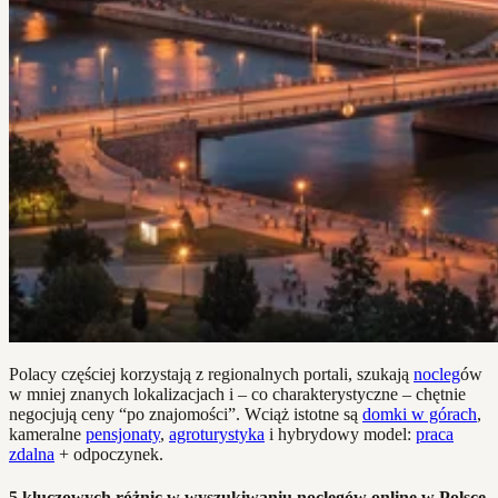
Polacy częściej korzystają z regionalnych portali, szukają
nocleg
ów
w mniej znanych lokalizacjach i – co charakterystyczne – chętnie
negocjują ceny “po znajomości”. Wciąż istotne są
domki w górach
,
kameralne
pensjonaty
,
agroturystyka
i hybrydowy model:
praca
zdalna
+ odpoczynek.
5 kluczowych różnic w wyszukiwaniu noclegów online w Polsce