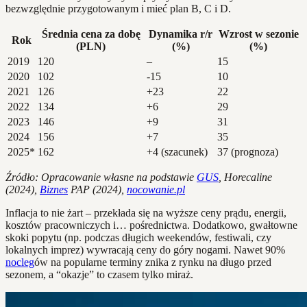
bezwzględnie przygotowanym i mieć plan B, C i D.
Średnia cena za dobę
Dynamika r/r
Wzrost w sezonie
Rok
(PLN)
(%)
(%)
2019
120
–
15
2020
102
-15
10
2021
126
+23
22
2022
134
+6
29
2023
146
+9
31
2024
156
+7
35
2025*
162
+4 (szacunek)
37 (prognoza)
Źródło: Opracowanie własne na podstawie
GUS
, Horecaline
(2024),
Biznes
PAP (2024),
nocowanie.pl
Inflacja to nie żart – przekłada się na wyższe ceny prądu, energii,
kosztów pracowniczych i… pośrednictwa. Dodatkowo, gwałtowne
skoki popytu (np. podczas długich weekendów, festiwali, czy
lokalnych imprez) wywracają ceny do góry nogami. Nawet 90%
nocleg
ów na popularne terminy znika z rynku na długo przed
sezonem, a “okazje” to czasem tylko miraż.