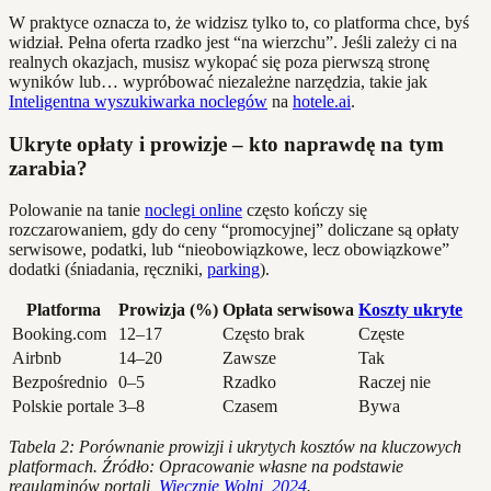
W praktyce oznacza to, że widzisz tylko to, co platforma chce, byś
widział. Pełna oferta rzadko jest “na wierzchu”. Jeśli zależy ci na
realnych okazjach, musisz wykopać się poza pierwszą stronę
wyników lub… wypróbować niezależne narzędzia, takie jak
Inteligentna wyszukiwarka noclegów
na
hotele.ai
.
Ukryte opłaty i prowizje – kto naprawdę na tym
zarabia?
Polowanie na tanie
noclegi online
często kończy się
rozczarowaniem, gdy do ceny “promocyjnej” doliczane są opłaty
serwisowe, podatki, lub “nieobowiązkowe, lecz obowiązkowe”
dodatki (śniadania, ręczniki,
parking
).
Platforma
Prowizja (%)
Opłata serwisowa
Koszty ukryte
Booking.com
12–17
Często brak
Częste
Airbnb
14–20
Zawsze
Tak
Bezpośrednio
0–5
Rzadko
Raczej nie
Polskie portale
3–8
Czasem
Bywa
Tabela 2: Porównanie prowizji i ukrytych kosztów na kluczowych
platformach. Źródło: Opracowanie własne na podstawie
regulaminów portali,
Wiecznie Wolni, 2024
.