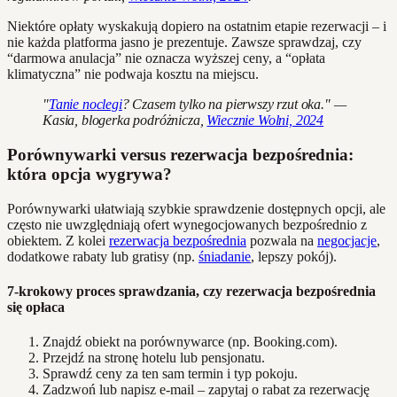
Niektóre opłaty wyskakują dopiero na ostatnim etapie rezerwacji – i
nie każda platforma jasno je prezentuje. Zawsze sprawdzaj, czy
“darmowa anulacja” nie oznacza wyższej ceny, a “opłata
klimatyczna” nie podwaja kosztu na miejscu.
"
Tanie noclegi
? Czasem tylko na pierwszy rzut oka." —
Kasia, blogerka podróżnicza,
Wiecznie Wolni, 2024
Porównywarki versus rezerwacja bezpośrednia:
która opcja wygrywa?
Porównywarki ułatwiają szybkie sprawdzenie dostępnych opcji, ale
często nie uwzględniają ofert wynegocjowanych bezpośrednio z
obiektem. Z kolei
rezerwacja bezpośrednia
pozwala na
negocjacje
,
dodatkowe rabaty lub gratisy (np.
śniadanie
, lepszy pokój).
7-krokowy proces sprawdzania, czy rezerwacja bezpośrednia
się opłaca
Znajdź obiekt na porównywarce (np. Booking.com).
Przejdź na stronę hotelu lub pensjonatu.
Sprawdź ceny za ten sam termin i typ pokoju.
Zadzwoń lub napisz e-mail – zapytaj o rabat za rezerwację