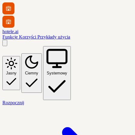
hotele.ai
Funkcje
Korzyści
Przykłady użycia
Jasny
Ciemny
Systemowy
Rozpocznij