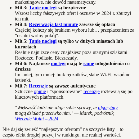
marketingowe, nie dowód matematyczny.
Mit 3:
Tanie noclegi
są bezpieczne
Wzrost liczby fałszywych ofert i oszustw w 2024 r. zburzył
ten mit.
Mit 4:
Rezerwacja last minute
zawsze się opłaca
Częściej kończy się brakiem wyboru lub… przepłaceniem za
“ostatni wolny pokój”.
Mit 5:
Tanie noclegi
są tylko w dużych miastach lub
kurortach
Realnie najniższe ceny znajdziesz poza utartymi szlakami –
Roztocze, Podlasie, Bieszczady.
Mit 6: Najtańsze
noclegi
mają te
same
udogodnienia co
droższe
Im taniej, tym mniej: brak ręczników, słabe Wi-Fi, wspólne
łazienki.
Mit 7:
Recenzje
są zawsze autentyczne
Sztuczne
opinie
i “sponsorowane”
recenzje
rozlewają się po
kluczowych platformach.
"Większość ludzi nie zdaje sobie sprawy, że
algorytmy
mogą działać przeciwko nim." — Marek, podróżnik,
Wiecznie Wolni – 2024
Nie daj się zwieść “najlepszym ofertom” na szczycie listy – to
często efekt drogiej pozycji w rankingu, nie realnej wartości.