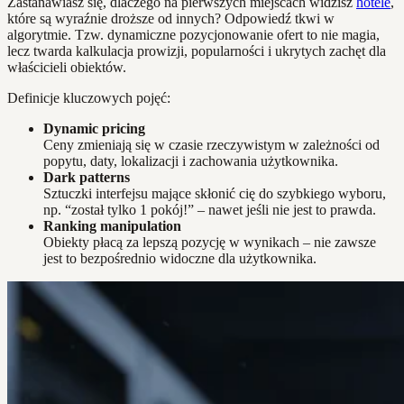
Zastanawiasz się, dlaczego na pierwszych miejscach widzisz
hotele
,
które są wyraźnie droższe od innych? Odpowiedź tkwi w
algorytmie. Tzw. dynamiczne pozycjonowanie ofert to nie magia,
lecz twarda kalkulacja prowizji, popularności i ukrytych zachęt dla
właścicieli obiektów.
Definicje kluczowych pojęć:
Dynamic pricing
Ceny zmieniają się w czasie rzeczywistym w zależności od
popytu, daty, lokalizacji i zachowania użytkownika.
Dark patterns
Sztuczki interfejsu mające skłonić cię do szybkiego wyboru,
np. “został tylko 1 pokój!” – nawet jeśli nie jest to prawda.
Ranking manipulation
Obiekty płacą za lepszą pozycję w wynikach – nie zawsze
jest to bezpośrednio widoczne dla użytkownika.