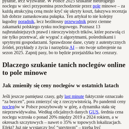
pytanie, lecz wyzwanie. W Polsce 2025 szukanie niedrogiego
noclegu w sieci przypomina przechodzenie przez
pole
minowe – za
każdą atrakcyjną ceną może kryć się ukryty koszt, fałszywa recenzja
lub dobrze zamaskowana pułapka. Ten artykuł to nie kolejny
łagodny
poradnik
, lecz bezlitosny
przewodnik
przez ciemne
zakamarki polskiego rynku noclegowego. Poznasz 13
najbrutalniejszych prawd i nieoczywistych trików, które pozwolą ci
nie tylko przetrwać, ale wygrać z algorytmami, pośrednikami i
sprytnymi gospodarzami. Sprawdzone dane, cytaty z autentycznych
źródeł, przykłady z życia i narzędzia
AI
– oto twoje uzbrojenie na
sezon 2025. Zapnij pasy, bo to będzie przejażdżka bez cenzury.
Dlaczego szukanie tanich noclegów online
to pole minowe
Jak zmieniły się ceny noclegów w ostatnich latach
Jeśli jeszcze pamiętasz czasy, gdy
last minute
faktycznie oznaczało
“za bezcen”, pora zmierzyć się z rzeczywistością. Po pandemii ceny
nocleg
ów w Polsce poszybowały w górę, a dynamika stała się
nieprzewidywalna. Według oficjalnych danych
GUS
, średnia cena
noclegu wzrosła o ponad 20% między 2019 a 2024 rokiem, a w
okresach szczytowych – nawet o 35% w topowych lokalizacjach.
Efekt? Już nie wystarczy być “sprytnym” – trzeba być