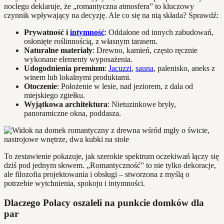
noclegu deklaruje, że „romantyczna atmosfera” to kluczowy
czynnik wpływający na decyzję. Ale co się na nią składa? Sprawdź:
Prywatność i
intymność
: Oddalone od innych zabudowań,
osłonięte roślinnością, z własnym tarasem.
Naturalne materiały
: Drewno, kamień, często ręcznie
wykonane elementy wyposażenia.
Udogodnienia premium
:
Jacuzzi
,
sauna
, palenisko, aneks z
winem lub lokalnymi produktami.
Otoczenie
: Położenie w lesie, nad jeziorem, z dala od
miejskiego zgiełku.
Wyjątkowa architektura
: Nietuzinkowe bryły,
panoramiczne okna, poddasza.
To zestawienie pokazuje, jak szerokie spektrum oczekiwań łączy się
dziś pod jednym słowem. „Romantyczność” to nie tylko dekoracje,
ale filozofia projektowania i obsługi – stworzona z myślą o
potrzebie wytchnienia, spokoju i intymności.
Dlaczego Polacy oszaleli na punkcie domków dla
par