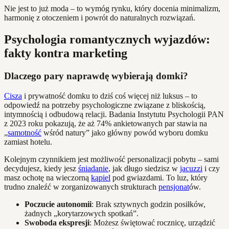
Nie jest to już moda – to wymóg rynku, który docenia minimalizm,
harmonię z otoczeniem i powrót do naturalnych rozwiązań.
Psychologia romantycznych wyjazdów:
fakty kontra marketing
Dlaczego pary naprawdę wybierają domki?
Cisza
i prywatność domku to dziś coś więcej niż luksus – to
odpowiedź na potrzeby psychologiczne związane z bliskością,
intymnością i odbudową relacji. Badania Instytutu Psychologii PAN
z 2023 roku pokazują, że aż 74% ankietowanych par stawia na
„
samotność
wśród natury” jako główny powód wyboru domku
zamiast hotelu.
Kolejnym czynnikiem jest możliwość personalizacji pobytu – sami
decydujesz, kiedy jesz
śniadanie
, jak długo siedzisz w
jacuzzi
i czy
masz ochotę na wieczorną
kąpiel
pod gwiazdami. To luz, który
trudno znaleźć w zorganizowanych strukturach
pensjonat
ów.
Poczucie autonomii
: Brak sztywnych godzin posiłków,
żadnych „korytarzowych spotkań”.
Swoboda ekspresji
: Możesz świętować rocznicę, urządzić