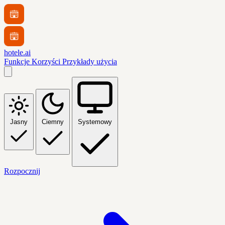
hotele.ai
Funkcje
Korzyści
Przykłady użycia
Jasny
Ciemny
Systemowy
Rozpocznij