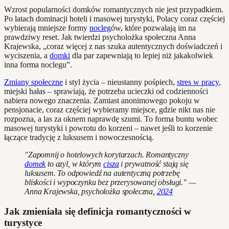
Wzrost popularności domków romantycznych nie jest przypadkiem.
Po latach dominacji hoteli i masowej turystyki, Polacy coraz częściej
wybierają mniejsze formy
nocleg
ów, które pozwalają im na
prawdziwy reset. Jak twierdzi psycholożka społeczna Anna
Krajewska, „coraz więcej z nas szuka autentycznych doświadczeń i
wyciszenia, a
domki
dla par zapewniają to lepiej niż jakakolwiek
inna forma noclegu”.
Zmiany społeczne
i styl życia – nieustanny pośpiech,
stres w pracy
,
miejski hałas – sprawiają, że potrzeba ucieczki od codzienności
nabiera nowego znaczenia. Zamiast anonimowego pokoju w
pensjonacie, coraz częściej wybieramy miejsce, gdzie nikt nas nie
rozpozna, a las za oknem naprawdę szumi. To forma buntu wobec
masowej turystyki i powrotu do korzeni – nawet jeśli to korzenie
łączące tradycję z luksusem i nowoczesnością.
"Zapomnij o hotelowych korytarzach. Romantyczny
domek
to azyl, w którym
cisza
i prywatność stają się
luksusem. To odpowiedź na autentyczną potrzebę
bliskości i wypoczynku bez przerysowanej obsługi." —
Anna Krajewska, psycholożka społeczna,
2024
Jak zmieniała się definicja romantyczności w
turystyce