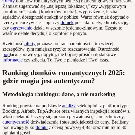
Oferty
domków romantycznych pełne są marketingowych frazesów.
Zamiast sugerować się „najlepszą lokalizacją” czy „wyjątkowym
komfortem”, szukaj konkretów: metraż, wyposażenie, liczba
sąsiadów, dostępność atrakcji w pobliżu. Warto również dopytać o
rzeczy nieoczywiste – np. czy
domek
posiada rolety, klimatyzację,
czy
ogrzewanie
działa w sezonie jesienno-zimowym. Często to
właśnie detale decydują o komforcie pobytu.
Rzetelność
oferty
poznasz po transparentności – im więcej
szczegółów, tym mniejsze ryzyko rozczarowania. Ostrożność
pop
łaca: sprawdzaj, dopytuj, nie bój się prosić o dodatkowe
informacje
czy zdjęcia. To Twoje pieniądze i Twój czas.
Ranking domków romantycznych 2025:
gdzie magia jest autentyczna?
Metodologia rankingu: dane, a nie marketing
Ranking powstał na podstawie
analizy
setek opinii z platform typu
Booking, Airbnb, TripAdvisor oraz własnych inspekcji i rozmów z
właścicielami. Liczyły się: poziom prywatności, stan techniczny,
autentyczność
doświadczenia i stosunek jakości do ceny. Braliśmy
pod uwagę tylko
domki
z oceną powyżej 4,8/5 oraz minimum 30
opiniami gości.