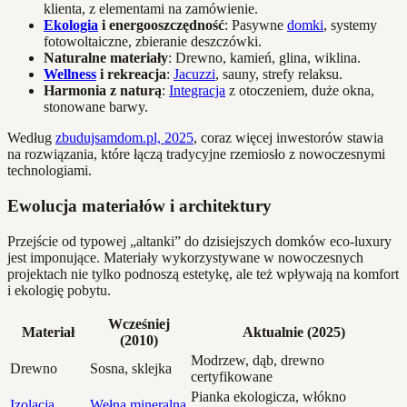
klienta, z elementami na zamówienie.
Ekologia
i energooszczędność
: Pasywne
domki
, systemy
fotowoltaiczne, zbieranie deszczówki.
Naturalne materiały
: Drewno, kamień, glina, wiklina.
Wellness
i rekreacja
:
Jacuzzi
, sauny, strefy relaksu.
Harmonia z naturą
:
Integracja
z otoczeniem, duże okna,
stonowane barwy.
Według
zbudujsamdom.pl, 2025
, coraz więcej inwestorów stawia
na rozwiązania, które łączą tradycyjne rzemiosło z nowoczesnymi
technologiami.
Ewolucja materiałów i architektury
Przejście od typowej „altanki” do dzisiejszych domków eco-luxury
jest imponujące. Materiały wykorzystywane w nowoczesnych
projektach nie tylko podnoszą estetykę, ale też wpływają na komfort
i ekologię pobytu.
Wcześniej
Materiał
Aktualnie (2025)
(2010)
Modrzew, dąb, drewno
Drewno
Sosna, sklejka
certyfikowane
Pianka ekologicza, włókno
Izolacja
Wełna mineralna