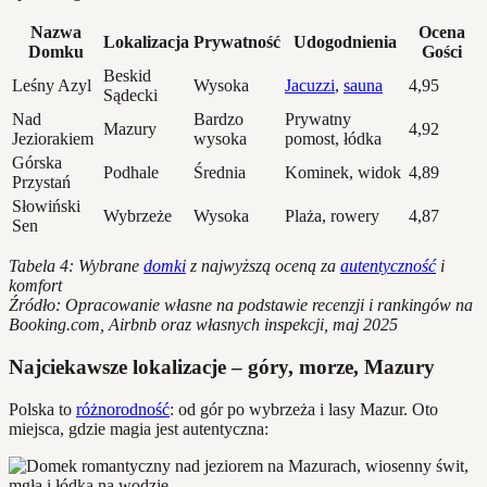
Nazwa
Ocena
Lokalizacja
Prywatność
Udogodnienia
Domku
Gości
Beskid
Leśny Azyl
Wysoka
Jacuzzi
,
sauna
4,95
Sądecki
Nad
Bardzo
Prywatny
Mazury
4,92
Jeziorakiem
wysoka
pomost, łódka
Górska
Podhale
Średnia
Kominek, widok
4,89
Przystań
Słowiński
Wybrzeże
Wysoka
Plaża, rowery
4,87
Sen
Tabela 4: Wybrane
domki
z najwyższą oceną za
autentyczność
i
komfort
Źródło: Opracowanie własne na podstawie recenzji i rankingów na
Booking.com, Airbnb oraz własnych inspekcji, maj 2025
Najciekawsze lokalizacje – góry, morze, Mazury
Polska to
różnorodność
: od gór po wybrzeża i lasy Mazur. Oto
miejsca, gdzie magia jest autentyczna: