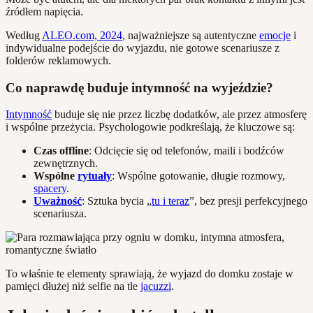
źródłem napięcia.
Według
ALEO.com, 2024
, najważniejsze są autentyczne
emocje
i
indywidualne podejście do wyjazdu, nie gotowe scenariusze z
folderów reklamowych.
Co naprawdę buduje intymność na wyjeździe?
Intymność
buduje się nie przez liczbę dodatków, ale przez atmosferę
i wspólne przeżycia. Psychologowie podkreślają, że kluczowe są:
Czas offline
: Odcięcie się od telefonów, maili i bodźców
zewnętrznych.
Wspólne
rytuały
: Wspólne gotowanie, długie rozmowy,
spacery
.
Uważność
: Sztuka bycia „
tu i teraz
”, bez presji perfekcyjnego
scenariusza.
To właśnie te elementy sprawiają, że wyjazd do domku zostaje w
pamięci dłużej niż selfie na tle
jacuzzi
.