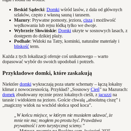
Beskid Sądecki
:
Domki
wśród lasów, z dala od głównych
szlaków, często z własną sauną i tarasem.
Mazury
: Prywatne pomosty, jeziora,
cisza
i możliwość
wędkowania lub rejsu łódką tylko we dwoje.
Wybrzeże Słowińskie
:
Domki
ukryte w sosnowych lasach, z
dostępem do dzikiej plaży.
Podhale
: Widoki na Tatry, kominki, naturalne materiały i
bliskość
term.
Każda z tych lokalizacji oferuje coś unikatowego – warto
dopasować wybór do swoich upodobań i potrzeb.
Przykładowe domki, które zaskakują
Niektóre
domki
wykraczają poza utarte schematy – łączą lokalny
klimat z nowoczesnością. Przykład? „Sosnowy
Cień
” na Mazurach:
domek
zbudowany ręcznie przez lokalnych cieśli, z
jacuzzi
na
tarasie i widokiem na jezioro. Goście chwalą „absolutną ciszę” i
„magiczny widok na wschód słońca spod koca”.
„W końcu miejsce, w którym nie musiałem udawać, że
mnie nie ma; mogłem po prostu być. Prawdziwa
prywatność i zero turystycznej sciemy.”
— Mateusz, recenzja na Booking.com, kwiecień 2025