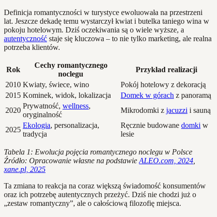
Definicja romantyczności w turystyce ewoluowała na przestrzeni
lat. Jeszcze dekadę temu wystarczył kwiat i butelka taniego wina w
pokoju hotelowym. Dziś oczekiwania są o wiele wyższe, a
autentyczność
staje się kluczowa – to nie tylko marketing, ale realna
potrzeba klientów.
Cechy romantycznego
Rok
Przykład realizacji
noclegu
2010
Kwiaty, świece, wino
Pokój hotelowy z dekoracją
2015
Kominek, widok, lokalizacja
Domek w górach
z panoramą
Prywatność,
wellness
,
2020
Mikrodomki z
jacuzzi
i sauną
oryginalność
Ekologia
, personalizacja,
Ręcznie budowane
domki
w
2025
tradycja
lesie
Tabela 1: Ewolucja pojęcia romantycznego noclegu w Polsce
Źródło: Opracowanie własne na podstawie
ALEO.com, 2024
,
xane.pl, 2025
Ta zmiana to reakcja na coraz większą świadomość konsumentów
oraz ich potrzebę autentycznych przeżyć. Dziś nie chodzi już o
„zestaw romantyczny”, ale o całościową filozofię miejsca.