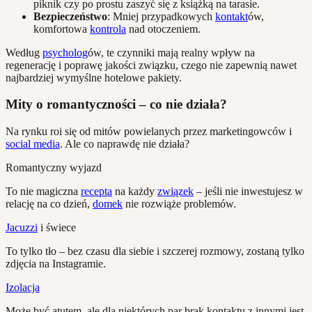
piknik czy po prostu zaszyć się z książką na tarasie.
Bezpieczeństwo
: Mniej przypadkowych
kontakt
ów,
komfortowa
kontrola
nad otoczeniem.
Według
psycholog
ów, te czynniki mają realny wpływ na
regenerację i poprawę jakości związku, czego nie zapewnią nawet
najbardziej wymyślne hotelowe pakiety.
Mity o romantyczności – co nie działa?
Na rynku roi się od mitów powielanych przez marketingowców i
social media
. Ale co naprawdę nie działa?
Romantyczny wyjazd
To nie magiczna
recepta
na każdy
związek
– jeśli nie inwestujesz w
relację na co dzień,
domek
nie rozwiąże problemów.
Jacuzzi
i świece
To tylko tło – bez czasu dla siebie i szczerej rozmowy, zostaną tylko
zdjęcia na Instagramie.
Izolacja
Może być atutem, ale dla niektórych par brak kontaktu z innymi jest