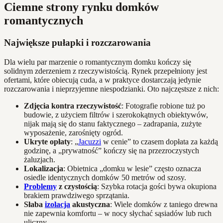
Ciemne strony rynku domków
romantycznych
Największe pułapki i rozczarowania
Dla wielu par marzenie o romantycznym domku kończy się
solidnym zderzeniem z rzeczywistością. Rynek przepełniony jest
ofertami, które obiecują cuda, a w praktyce dostarczają jedynie
rozczarowania i nieprzyjemne niespodzianki. Oto najczęstsze z nich:
Zdjęcia kontra rzeczywistość
: Fotografie robione tuż po
budowie, z użyciem filtrów i szerokokątnych obiektywów,
nijak mają się do stanu faktycznego – zadrapania, zużyte
wyposażenie, zarośnięty ogród.
Ukryte opłaty
: „
Jacuzzi
w cenie” to czasem dopłata za każdą
godzinę, a „prywatność” kończy się na przezroczystych
żaluzjach.
Lokalizacja
: Obietnica „domku w lesie” często oznacza
osiedle identycznych domków 50 metrów od szosy.
Problemy
z czystością
: Szybka rotacja gości bywa okupiona
brakiem prawdziwego sprzątania.
Słaba
izolacja
akustyczna
: Wiele domków z taniego drewna
nie zapewnia komfortu – w nocy słychać sąsiadów lub ruch
uliczny.