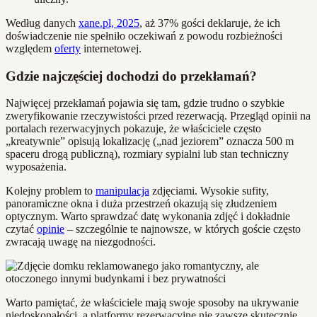
Według danych
xane.pl, 2025
, aż 37% gości deklaruje, że ich
doświadczenie nie spełniło oczekiwań z powodu rozbieżności
względem
oferty
internetowej.
Gdzie najczęściej dochodzi do przekłamań?
Najwięcej przekłamań pojawia się tam, gdzie trudno o szybkie
zweryfikowanie rzeczywistości przed rezerwacją. Przegląd opinii na
portalach rezerwacyjnych pokazuje, że właściciele często
„kreatywnie” opisują lokalizację („nad jeziorem” oznacza 500 m
spaceru drogą publiczną), rozmiary sypialni lub stan techniczny
wyposażenia.
Kolejny problem to
manipulacja
zdjęciami. Wysokie sufity,
panoramiczne okna i duża przestrzeń okazują się złudzeniem
optycznym. Warto sprawdzać datę wykonania zdjęć i dokładnie
czytać
opinie
– szczególnie te najnowsze, w których goście często
zwracają uwagę na niezgodności.
Warto pamiętać, że właściciele mają swoje sposoby na ukrywanie
niedoskonałości, a platformy rezerwacyjne nie zawsze skutecznie