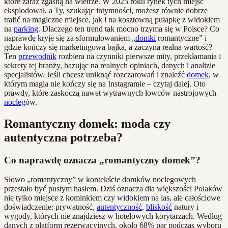
które zaraz zgasną na wietrze. W 2025 roku rynek tych miejsc
eksplodował, a Ty, szukając intymności, możesz równie dobrze
trafić na magiczne miejsce, jak i na kosztowną pułapkę z widokiem
na
parking
. Dlaczego ten trend tak mocno trzyma się w Polsce? Co
naprawdę kryje się za sformułowaniem „
domki
romantyczne” i
gdzie kończy się marketingowa bajka, a zaczyna realna wartość?
Ten
przewodnik
rozbiera na czynniki pierwsze mity, przekłamania i
sekrety tej branży, bazując na realnych opiniach, danych i analizie
specjalistów. Jeśli chcesz uniknąć rozczarowań i znaleźć
domek
, w
którym magia nie kończy się na Instagramie – czytaj dalej. Oto
prawdy, które zaskoczą nawet wytrawnych łowców nastrojowych
nocleg
ów.
Romantyczny domek: moda czy
autentyczna potrzeba?
Co naprawdę oznacza „romantyczny domek”?
Słowo „romantyczny” w kontekście domków noclegowych
przestało być pustym hasłem. Dziś oznacza dla większości Polaków
nie tylko miejsce z kominkiem czy widokiem na las, ale całościowe
doświadczenie: prywatność,
autentyczność
,
bliskość
natury i
wygody, których nie znajdziesz w hotelowych korytarzach. Według
danych z platform rezerwacyjnych, około 68% par podczas wyboru