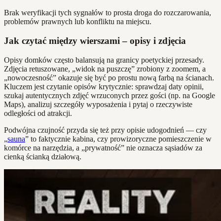
Brak weryfikacji tych sygnałów to prosta droga do rozczarowania,
problemów prawnych lub konfliktu na miejscu.
Jak czytać między wierszami – opisy i zdjęcia
Opisy domków często balansują na granicy poetyckiej przesady.
Zdjęcia retuszowane, „widok na puszczę” zrobiony z zoomem, a
„nowoczesność” okazuje się być po prostu nową farbą na ścianach.
Kluczem jest czytanie opisów krytycznie: sprawdzaj daty opinii,
szukaj autentycznych zdjęć wrzuconych przez gości (np. na Google
Maps), analizuj szczegóły wyposażenia i pytaj o rzeczywiste
odległości od atrakcji.
Podwójna czujność przyda się też przy opisie udogodnień — czy
„
sauna
” to faktycznie kabina, czy prowizoryczne pomieszczenie w
komórce na narzędzia, a „prywatność” nie oznacza sąsiadów za
cienką ścianką działową.