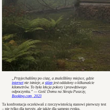
„Przyjechaliśmy po ciszę, a znaleźliśmy miejsce, gdzie
internet
nie istnieje, a
sklep
jest oddalony o kilkanaście
kilometrów. To była lekcja pokory i prawdziwego
odpoczynku.” — Gość Domu na Skraju Puszczy,
Booking.com, 2023
Ta konfrontacja oczekiwań z rzeczywistością stanowi pierwszy test
– nie tylko dla turysty, ale także dla samego rynku.