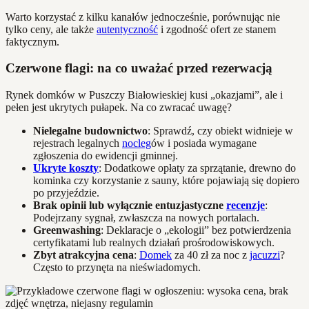
Warto korzystać z kilku kanałów jednocześnie, porównując nie
tylko ceny, ale także
autentyczność
i zgodność ofert ze stanem
faktycznym.
Czerwone flagi: na co uważać przed rezerwacją
Rynek domków w Puszczy Białowieskiej kusi „okazjami”, ale i
pełen jest ukrytych pułapek. Na co zwracać uwagę?
Nielegalne budownictwo
: Sprawdź, czy obiekt widnieje w
rejestrach legalnych
nocleg
ów i posiada wymagane
zgłoszenia do ewidencji gminnej.
Ukryte koszty
: Dodatkowe opłaty za sprzątanie, drewno do
kominka czy korzystanie z sauny, które pojawiają się dopiero
po przyjeździe.
Brak opinii lub wyłącznie entuzjastyczne
recenzje
:
Podejrzany sygnał, zwłaszcza na nowych portalach.
Greenwashing
: Deklaracje o „ekologii” bez potwierdzenia
certyfikatami lub realnych działań prośrodowiskowych.
Zbyt atrakcyjna cena
:
Domek
za 40 zł za noc z
jacuzzi
?
Często to przynęta na nieświadomych.