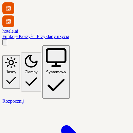
hotele.ai
Funkcje
Korzyści
Przykłady użycia
Jasny
Ciemny
Systemowy
Rozpocznij