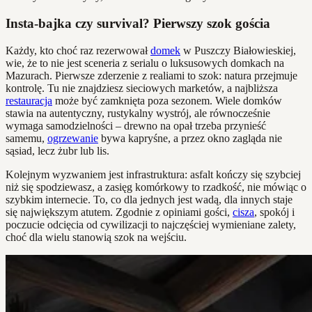
Insta-bajka czy survival? Pierwszy szok gościa
Każdy, kto choć raz rezerwował
domek
w Puszczy Białowieskiej,
wie, że to nie jest sceneria z serialu o luksusowych domkach na
Mazurach. Pierwsze zderzenie z realiami to szok: natura przejmuje
kontrolę. Tu nie znajdziesz sieciowych marketów, a najbliższa
restauracja
może być zamknięta poza sezonem. Wiele domków
stawia na autentyczny, rustykalny wystrój, ale równocześnie
wymaga samodzielności – drewno na opał trzeba przynieść
samemu,
ogrzewanie
bywa kapryśne, a przez okno zagląda nie
sąsiad, lecz żubr lub lis.
Kolejnym wyzwaniem jest infrastruktura: asfalt kończy się szybciej
niż się spodziewasz, a zasięg komórkowy to rzadkość, nie mówiąc o
szybkim internecie. To, co dla jednych jest wadą, dla innych staje
się największym atutem. Zgodnie z opiniami gości,
cisza
, spokój i
poczucie odcięcia od cywilizacji to najczęściej wymieniane zalety,
choć dla wielu stanowią szok na wejściu.