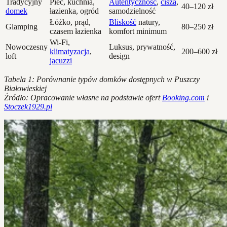
Tradycyjny
Piec, kuchnia,
Autentyczność
,
cisza
,
40–120 zł
domek
łazienka, ogród
samodzielność
Łóżko, prąd,
Bliskość
natury,
Glamping
80–250 zł
czasem łazienka
komfort minimum
Wi-Fi,
Nowoczesny
Luksus, prywatność,
klimatyzacja
,
200–600 zł
loft
design
jacuzzi
Tabela 1: Porównanie typów domków dostępnych w Puszczy
Białowieskiej
Źródło: Opracowanie własne na podstawie ofert
Booking.com
i
Stoczek1929.pl