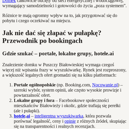
Domek
całkowicie odcięty od sieci energetycznej i wodociągowej,
wymagający samodzielności i gotowości do życia „poza systemem”.
Różnice te mają ogromny wpływ na to, jak przygotować się do
pobytu i czego oczekiwać na miejscu.
Jak nie dać się złapać w pułapkę?
Przewodnik po bookingach
Gdzie szukać – portale, lokalne grupy, hotele.ai
Znalezienie domku w Puszczy Białowieskiej wymaga czegoś
więcej niż wpisania frazy w wyszukiwarkę. Rynek jest rozproszony,
a większość legalnych ofert gromadzi się na kilku platformach:
Portale ogólnopolskie
(np. Booking.com,
Nocowanie.pl
) –
szeroki wybór, system opinii, ale często wysokie prowizje i
powtarzalność ofert.
Lokalne grupy i fora
– Facebookowe społeczności
mieszkańców Białowieży i okolic, gdzie trafiają się perełki
(ale i pułapki).
hotele
.
ai
–
inteligentna wyszukiwarka
, która pozwala
porównać legalność, ceny i
opinie
z różnych źródeł, skupiając
się na transparentności i realnych recenzjach.