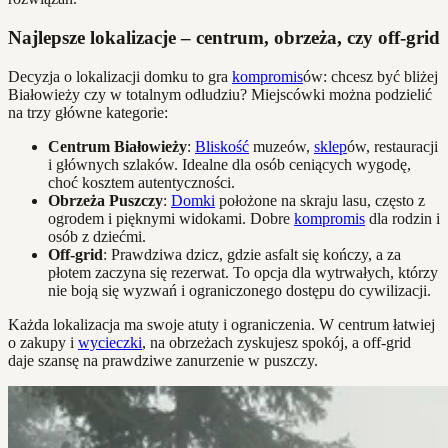
Najlepsze lokalizacje – centrum, obrzeża, czy off-grid
Decyzja o lokalizacji domku to gra
kompromis
ów: chcesz być bliżej
Białowieży czy w totalnym odludziu? Miejscówki można podzielić
na trzy główne kategorie:
Centrum Białowieży
:
Bliskość
muzeów,
sklep
ów, restauracji
i głównych szlaków. Idealne dla osób ceniących wygodę,
choć kosztem autentyczności.
Obrzeża Puszczy
:
Domki
położone na skraju lasu, często z
ogrodem i pięknymi widokami. Dobre
kompromis
dla rodzin i
osób z dziećmi.
Off-grid
: Prawdziwa dzicz, gdzie asfalt się kończy, a za
płotem zaczyna się rezerwat. To opcja dla wytrwałych, którzy
nie boją się wyzwań i ograniczonego dostępu do cywilizacji.
Każda lokalizacja ma swoje atuty i ograniczenia. W centrum łatwiej
o zakupy i
wycieczki
, na obrzeżach zyskujesz spokój, a off-grid
daje szansę na prawdziwe zanurzenie w puszczy.