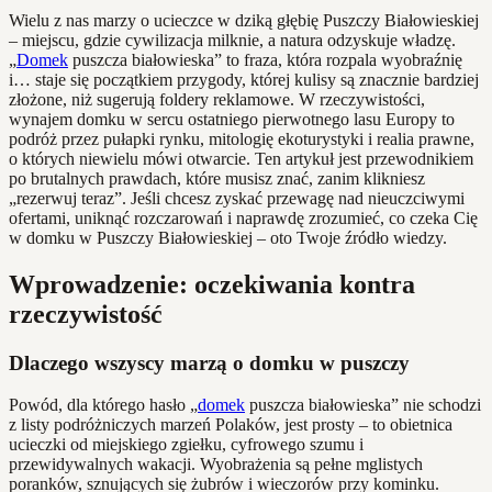
Wielu z nas marzy o ucieczce w dziką głębię Puszczy Białowieskiej
– miejscu, gdzie cywilizacja milknie, a natura odzyskuje władzę.
„
Domek
puszcza białowieska” to fraza, która rozpala wyobraźnię
i… staje się początkiem przygody, której kulisy są znacznie bardziej
złożone, niż sugerują foldery reklamowe. W rzeczywistości,
wynajem domku w sercu ostatniego pierwotnego lasu Europy to
podróż przez pułapki rynku, mitologię ekoturystyki i realia prawne,
o których niewielu mówi otwarcie. Ten artykuł jest przewodnikiem
po brutalnych prawdach, które musisz znać, zanim klikniesz
„rezerwuj teraz”. Jeśli chcesz zyskać przewagę nad nieuczciwymi
ofertami, uniknąć rozczarowań i naprawdę zrozumieć, co czeka Cię
w domku w Puszczy Białowieskiej – oto Twoje źródło wiedzy.
Wprowadzenie: oczekiwania kontra
rzeczywistość
Dlaczego wszyscy marzą o domku w puszczy
Powód, dla którego hasło „
domek
puszcza białowieska” nie schodzi
z listy podróżniczych marzeń Polaków, jest prosty – to obietnica
ucieczki od miejskiego zgiełku, cyfrowego szumu i
przewidywalnych wakacji. Wyobrażenia są pełne mglistych
poranków, sznujących się żubrów i wieczorów przy kominku.