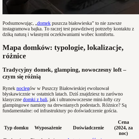
Podsumowując, „
domek
puszcza białowieska” to nie zawsze
instagramowa bajka. To raczej test prawdziwej potrzeby kontaktu z
dziką naturą i własnymi oczekiwaniami wobec komfortu.
Mapa domków: typologie, lokalizacje,
różnice
Tradycyjny domek, glamping, nowoczesny loft –
czym się różnią
Rynek
nocleg
ów w Puszczy Białowieskiej ewoluował
błyskawicznie w ostatnich latach. Dziś znajdziesz tu zarówno
klasyczne
domki z bali
, jak i ultranowoczesne mini-lofty czy
glampingowe namioty na drewnianych podestach. Różnice? Są
fundamentalne: od infrastruktury po doświadczenie gościa.
Cena
Typ domku
Wyposażenie
Doświadczenie
(2024, za
noc)