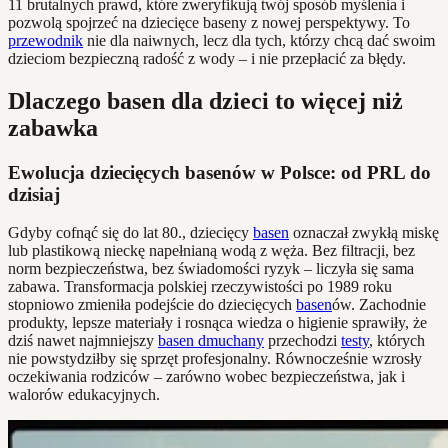
11 brutalnych prawd, które zweryfikują twój sposób myślenia i
pozwolą spojrzeć na dziecięce baseny z nowej perspektywy. To
przewodnik
nie dla naiwnych, lecz dla tych, którzy chcą dać swoim
dzieciom bezpieczną radość z wody – i nie przepłacić za błędy.
Dlaczego basen dla dzieci to więcej niż
zabawka
Ewolucja dziecięcych basenów w Polsce: od PRL do
dzisiaj
Gdyby cofnąć się do lat 80., dziecięcy
basen
oznaczał zwykłą miskę
lub plastikową nieckę napełnianą wodą z węża. Bez filtracji, bez
norm bezpieczeństwa, bez świadomości ryzyk – liczyła się sama
zabawa. Transformacja polskiej rzeczywistości po 1989 roku
stopniowo zmieniła podejście do dziecięcych
basen
ów. Zachodnie
produkty, lepsze materiały i rosnąca wiedza o higienie sprawiły, że
dziś nawet najmniejszy
basen dmuchany
przechodzi
testy
, których
nie powstydziłby się sprzęt profesjonalny. Równocześnie wzrosły
oczekiwania rodziców – zarówno wobec bezpieczeństwa, jak i
walorów edukacyjnych.