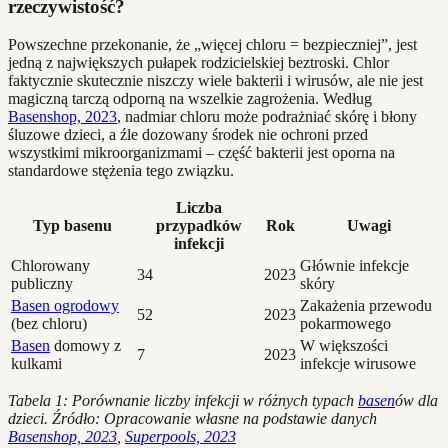
rzeczywistość?
Powszechne przekonanie, że „więcej chloru = bezpieczniej”, jest
jedną z największych pułapek rodzicielskiej beztroski. Chlor
faktycznie skutecznie niszczy wiele bakterii i wirusów, ale nie jest
magiczną tarczą odporną na wszelkie zagrożenia. Według
Basenshop, 2023
, nadmiar chloru może podrażniać skórę i błony
śluzowe dzieci, a źle dozowany środek nie ochroni przed
wszystkimi mikroorganizmami – część bakterii jest oporna na
standardowe stężenia tego związku.
Liczba
Typ basenu
przypadków
Rok
Uwagi
infekcji
Chlorowany
Głównie infekcje
34
2023
publiczny
skóry
Basen ogrodowy
Zakażenia przewodu
52
2023
(bez chloru)
pokarmowego
Basen
domowy z
W większości
7
2023
kulkami
infekcje wirusowe
Tabela 1: Porównanie liczby infekcji w różnych typach
basen
ów dla
dzieci. Źródło: Opracowanie własne na podstawie danych
Basenshop, 2023
,
Superpools, 2023