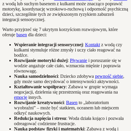
z wodą lub suchym basenem z kulkami może znacząco poprawić
motorykę, koordynację wzrokowo-ruchową i odporność psychiczną
dzieci, szczególnie tych ze zwiększonym ryzykiem zaburzeń
integracji sensorycznej.
Warto przyjrzeć się 7 ukrytym korzyściom rozwojowym, które
oferuje
basen
dla dzieci:
Wspieranie integracji sensorycznej
:
Kontakt
z wodą czy
kulkami stymuluje różne zmysły i uczy ciało reagować na
bodźce.
Rozwijanie motoryki dużej
:
Pływanie
i poruszanie się w
wodzie angażuje całe ciało, wzmacnia mięśnie i poprawia
równowagę.
Nauka samodzielności
: Dziecko zdobywa
pewność siebie
,
gdy może samo decydować o intensywności aktywności.
Kształtowanie współpracy
: Zabawa w grupie wymaga
negocjacji, dzielenia się przestrzenią oraz reagowania na
emocje
innych.
Rozwijanie kreatywności
:
Basen
to „laboratorium
wyobraźni” – może być statkiem, oceanem lub miejscem
odkryć naukowych.
Redukcja napięcia i stresu
: Woda działa kojąco i pozwala
odreagować codzienne frustracje.
Nauka podstaw fizyki i matematyki
: Zabawa z wodą i