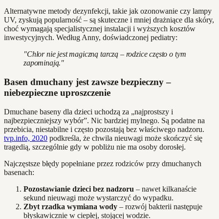
Alternatywne metody dezynfekcji, takie jak ozonowanie czy lampy
UV, zyskują popularność – są skuteczne i mniej drażniące dla skóry,
choć wymagają specjalistycznej instalacji i wyższych kosztów
inwestycyjnych. Według Anny, doświadczonej pediatry:
"Chlor nie jest magiczną tarczą – rodzice często o tym
zapominają."
Basen dmuchany jest zawsze bezpieczny –
niebezpieczne uproszczenie
Dmuchane baseny dla dzieci uchodzą za „najprostszy i
najbezpieczniejszy wybór”. Nic bardziej mylnego. Są podatne na
przebicia, niestabilne i często pozostają bez właściwego nadzoru.
tvp.info, 2020
podkreśla, że chwila nieuwagi może skończyć się
tragedią, szczególnie gdy w pobliżu nie ma osoby dorosłej.
Najczęstsze błędy popełniane przez rodziców przy dmuchanych
basenach:
Pozostawianie dzieci bez nadzoru
– nawet kilkanaście
sekund nieuwagi może wystarczyć do wypadku.
Zbyt rzadka wymiana wody
– rozwój bakterii następuje
błyskawicznie w ciepłej, stojącej wodzie.