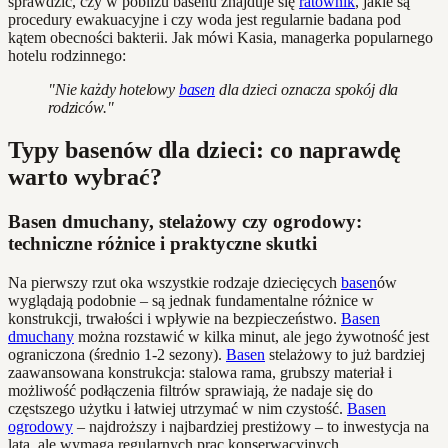
sprawdzić, czy w pobliżu basenu znajduje się
ratownik
, jakie są
procedury ewakuacyjne i czy woda jest regularnie badana pod
kątem obecności bakterii. Jak mówi Kasia, managerka popularnego
hotelu rodzinnego:
"Nie każdy hotelowy
basen
dla dzieci oznacza spokój dla
rodziców."
Typy basenów dla dzieci: co naprawdę
warto wybrać?
Basen dmuchany, stelażowy czy ogrodowy:
techniczne różnice i praktyczne skutki
Na pierwszy rzut oka wszystkie rodzaje dziecięcych
basen
ów
wyglądają podobnie – są jednak fundamentalne różnice w
konstrukcji, trwałości i wpływie na bezpieczeństwo.
Basen
dmuchany
można rozstawić w kilka minut, ale jego żywotność jest
ograniczona (średnio 1-2 sezony).
Basen
stelażowy to już bardziej
zaawansowana konstrukcja: stalowa rama, grubszy materiał i
możliwość podłączenia filtrów sprawiają, że nadaje się do
częstszego użytku i łatwiej utrzymać w nim czystość.
Basen
ogrodowy
– najdroższy i najbardziej prestiżowy – to inwestycja na
lata, ale wymaga regularnych prac konserwacyjnych.