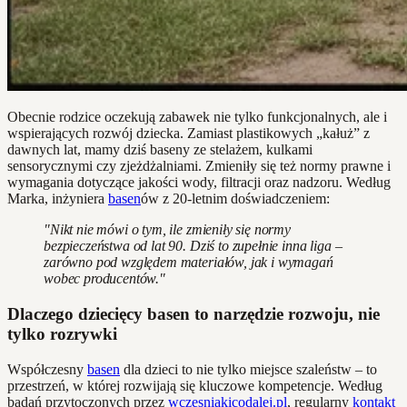
Obecnie rodzice oczekują zabawek nie tylko funkcjonalnych, ale i
wspierających rozwój dziecka. Zamiast plastikowych „kałuż” z
dawnych lat, mamy dziś baseny ze stelażem, kulkami
sensorycznymi czy zjeżdżalniami. Zmieniły się też normy prawne i
wymagania dotyczące jakości wody, filtracji oraz nadzoru. Według
Marka, inżyniera
basen
ów z 20-letnim doświadczeniem:
"Nikt nie mówi o tym, ile zmieniły się normy
bezpieczeństwa od lat 90. Dziś to zupełnie inna liga –
zarówno pod względem materiałów, jak i wymagań
wobec producentów."
Dlaczego dziecięcy basen to narzędzie rozwoju, nie
tylko rozrywki
Współczesny
basen
dla dzieci to nie tylko miejsce szaleństw – to
przestrzeń, w której rozwijają się kluczowe kompetencje. Według
badań przytoczonych przez
wczesniakicodalej.pl
, regularny
kontakt