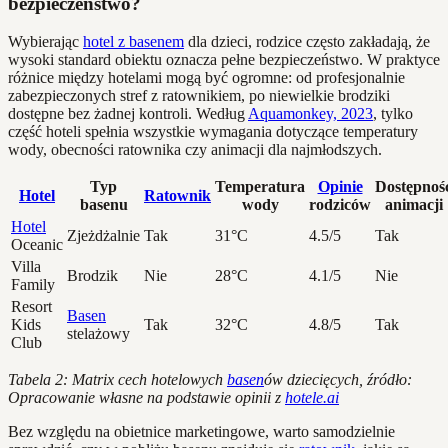
bezpieczeństwo?
Wybierając
hotel z basenem
dla dzieci, rodzice często zakładają, że
wysoki standard obiektu oznacza pełne bezpieczeństwo. W praktyce
różnice między hotelami mogą być ogromne: od profesjonalnie
zabezpieczonych stref z ratownikiem, po niewielkie brodziki
dostępne bez żadnej kontroli. Według
Aquamonkey, 2023
, tylko
część hoteli spełnia wszystkie wymagania dotyczące temperatury
wody, obecności ratownika czy animacji dla najmłodszych.
Typ
Temperatura
Opinie
Dostępnoś
Hotel
Ratownik
basenu
wody
rodziców
animacji
Hotel
Zjeżdżalnie
Tak
31°C
4.5/5
Tak
Oceanic
Villa
Brodzik
Nie
28°C
4.1/5
Nie
Family
Resort
Basen
Kids
Tak
32°C
4.8/5
Tak
stelażowy
Club
Tabela 2: Matrix cech hotelowych
basen
ów dziecięcych, źródło:
Opracowanie własne na podstawie opinii z
hotele.ai
Bez względu na obietnice marketingowe, warto samodzielnie