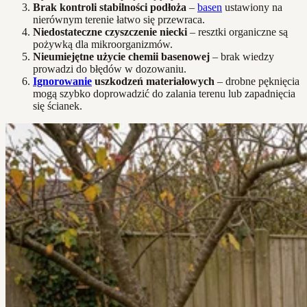
Brak kontroli stabilności podłoża
–
basen
ustawiony na
nierównym terenie łatwo się przewraca.
Niedostateczne czyszczenie niecki
– resztki organiczne są
pożywką dla mikroorganizmów.
Nieumiejętne użycie chemii basenowej
– brak wiedzy
prowadzi do błędów w dozowaniu.
Ignorowanie
uszkodzeń materiałowych
– drobne pęknięcia
mogą szybko doprowadzić do zalania terenu lub zapadnięcia
się ścianek.