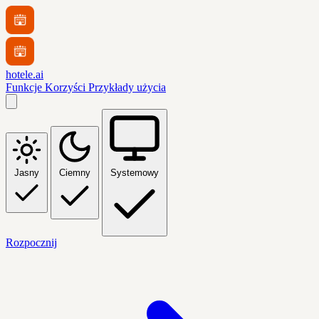
hotele.ai
Funkcje
Korzyści
Przykłady użycia
Jasny
Ciemny
Systemowy
Rozpocznij