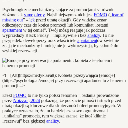
Psychologiczne mechanizmy stojące za promocjami są równie
złożone jak
same
oferty
. Najsilniejszym z nich jest
FOMO
(„
fear of
missing out
” –
lęk
przed utratą okazji). Gdy widzisz zegar
odliczający czas do końca promocji lub komunikat „ostatni
apartament
w tej cenie!”, Twój mózg reaguje jak podczas
wyprzedaży Black Friday – impulsywnie i bez
analizy
. To nie
przypadek: deweloperzy oraz właściciele
apartament
ów świetnie
znają te mechanizmy i umiejętnie je wykorzystują, by skłonić do
szybkiej rezerwacji.
<!-- [Alt](https://medyk.ai/alt): Kobieta przeżywająca [emocje]
(https://psycholog.ai/emocje) przy rezerwacji apartamentu z banerem
promocji -->
Efekt
FOMO
to nie tylko polski fenomen – badania prowadzone
przez
Noizz.pl, 2024
pokazują, że poczucie pilności i strach przed
utratą okazji są kluczowe dla skuteczności ofert promocyjnych. W
praktyce oznacza to, że im bardziej czasowo ograniczona i
„unikalna” promocja, tym większa szansa, że ktoś kliknie
„rezerwuj” bez głębszej
analizy
.