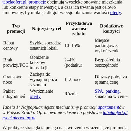
tabelaofert.pl
,
promocje
obejmują wyselekcjonowane mieszkania
lub konkretne etapy inwestycji, a czas ich trwania jest celowo
limitowany, by uniknąć długotrwałego obniżania wartości
oferty
.
Przykładowa
Typ
Dodatkowe
Najczęstszy cel
wartość
promocji
korzyści
rabatu
Miejsce
Rabat
Szybka sprzedaż
10–15%
parkingowe,
cenowy
ostatnich lokali
wykończenie
Obniżenie
Brak
2–4%
Bezpośrednia
kosztów
prowizji/PCC
(podatku)
oszczędność
transakcji
Zachęta do
Gratisowe
Dłuższy pobyt za
wynajmu poza
1–2 noce
noce
tę samą cenę
sezonem
Pakiet
Wyróżnienie
SPA
,
parking
,
Różnie
udogodnień
oferty
śniadania w cenie
Tabela 1: Najpopularniejsze mechanizmy promocji
apartament
ów
w Polsce. Źródło: Opracowanie własne na podstawie
tabelaofert.pl
,
rynekpierwotny.pl
W praktyce strategia ta polega na stworzeniu wrażenia, że promocja