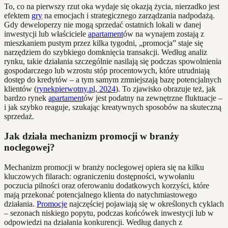
To, co na pierwszy rzut oka wydaje się okazją życia, nierzadko jest
efektem
gry
na emocjach i strategicznego zarządzania nadpodażą.
Gdy deweloperzy nie mogą sprzedać ostatnich lokali w danej
inwestycji lub właściciele
apartament
ów na wynajem zostają z
mieszkaniem pustym przez kilka tygodni, „promocja” staje się
narzędziem do szybkiego domknięcia transakcji. Według analiz
rynku, takie działania szczególnie nasilają się podczas spowolnienia
gospodarczego lub wzrostu stóp procentowych, które utrudniają
dostęp do kredytów – a tym samym zmniejszają bazę potencjalnych
klientów (
rynekpierwotny.pl, 2024
). To zjawisko obrazuje też, jak
bardzo rynek
apartament
ów jest podatny na zewnętrzne fluktuacje –
i jak szybko reaguje, szukając kreatywnych sposobów na skuteczną
sprzedaż.
Jak działa mechanizm promocji w branży
noclegowej?
Mechanizm promocji w branży noclegowej opiera się na kilku
kluczowych filarach: ograniczeniu dostępności, wywołaniu
poczucia pilności oraz oferowaniu dodatkowych korzyści, które
mają przekonać potencjalnego klienta do natychmiastowego
działania.
Promocje
najczęściej pojawiają się w określonych cyklach
– sezonach niskiego popytu, podczas końcówek inwestycji lub w
odpowiedzi na działania konkurencji. Według danych z