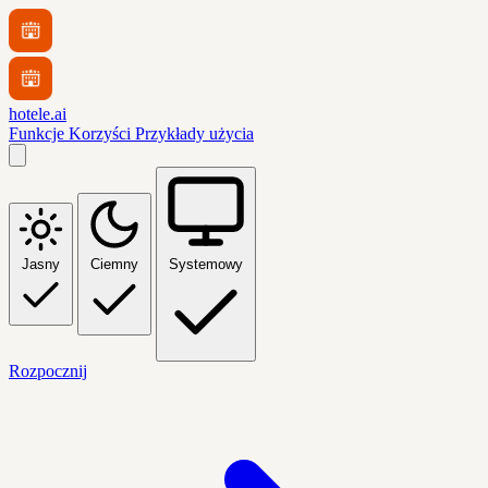
hotele.ai
Funkcje
Korzyści
Przykłady użycia
Jasny
Ciemny
Systemowy
Rozpocznij