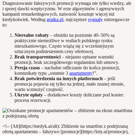
Diagnozowanie fałszywych promocji wymaga nie tylko wiedzy, ale
i sporej dawki sceptycyzmu. W erze algorytmów i agresywnych
kampanii remarketingowych, naiwność kosztuje więcej niż
kiedykolwiek. Według
gratka.pl
, najczęstsze
sygnały
ostrzegawcze
to:
Nierealne rabaty
– obniżki na poziomie 40–50% są
praktycznie niemożliwe w realiach polskiego rynku
mieszkaniowego. Często wiążą się z wcześniejszym
sztucznym podniesieniem ceny ofertowej.
Brak transparentności
– niejasno opisane warunki
promocji, brak szczegółowego regulaminu lub umowy.
Presja czasu
– nachalne odliczanie do końca promocji,
komunikaty typu „ostatnie 3
apartamenty
!”.
Brak potwierdzenia na innych platformach
– jeśli
promocja pojawia się tylko na jednej, mało znanej stronie,
warto wzmożyć czujność.
Ukryte opłaty
– dodatkowe koszty doliczane pod koniec
procesu rezerwacji.
<!-- [Alt](https://medyk.ai/alt): Zbliżenie na smartfon z podejrzaną
ofertą apartamentu – fałszywe [promocje](https://loty.ai/promocje),