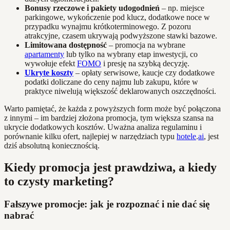
Bonusy rzeczowe i pakiety udogodnień
– np. miejsce
parkingowe, wykończenie pod klucz, dodatkowe noce w
przypadku wynajmu krótkoterminowego. Z pozoru
atrakcyjne, czasem ukrywają podwyższone stawki bazowe.
Limitowana dostępność
– promocja na wybrane
apartamenty
lub tylko na wybrany etap inwestycji, co
wywołuje efekt
FOMO
i presję na szybką decyzję.
Ukryte koszty
– opłaty serwisowe, kaucje czy dodatkowe
podatki doliczane do ceny najmu lub zakupu, które w
praktyce niwelują większość deklarowanych oszczędności.
Warto pamiętać, że każda z powyższych form może być połączona
z innymi – im bardziej złożona promocja, tym większa szansa na
ukrycie dodatkowych kosztów. Uważna analiza regulaminu i
porównanie kilku ofert, najlepiej w narzędziach typu
hotele
.
ai
, jest
dziś absolutną koniecznością.
Kiedy promocja jest prawdziwa, a kiedy
to czysty marketing?
Fałszywe promocje: jak je rozpoznać i nie dać się
nabrać