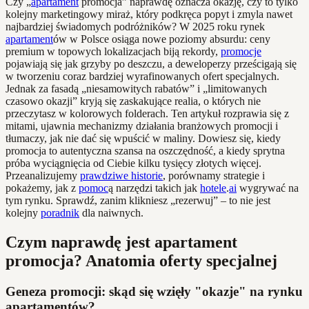
Czy „
apartament
promocja” naprawdę oznacza okazję, czy to tylko
kolejny marketingowy miraż, który podkręca popyt i zmyla nawet
najbardziej świadomych podróżników? W 2025 roku rynek
apartament
ów w Polsce osiąga nowe poziomy absurdu: ceny
premium w topowych lokalizacjach biją rekordy,
promocje
pojawiają się jak grzyby po deszczu, a deweloperzy prześcigają się
w tworzeniu coraz bardziej wyrafinowanych ofert specjalnych.
Jednak za fasadą „niesamowitych rabatów” i „limitowanych
czasowo okazji” kryją się zaskakujące realia, o których nie
przeczytasz w kolorowych folderach. Ten artykuł rozprawia się z
mitami, ujawnia mechanizmy działania branżowych promocji i
tłumaczy, jak nie dać się wpuścić w maliny. Dowiesz się, kiedy
promocja to autentyczna szansa na oszczędność, a kiedy sprytna
próba wyciągnięcia od Ciebie kilku tysięcy złotych więcej.
Przeanalizujemy
prawdziwe historie
, porównamy strategie i
pokażemy, jak z
pomoc
ą narzędzi takich jak
hotele
.
ai
wygrywać na
tym rynku. Sprawdź, zanim klikniesz „rezerwuj” – to nie jest
kolejny
poradnik
dla naiwnych.
Czym naprawdę jest apartament
promocja? Anatomia oferty specjalnej
Geneza promocji: skąd się wzięły "okazje" na rynku
apartamentów?