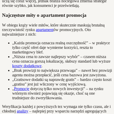
uczą się coraz więcej, jednak branża noclegowa zmienia strategie
równie szybko, jak konsumenci je prześwietlają.
Najczęstsze mity o apartament promocja
W obiegu krąży wiele mitów, które skutecznie maskują brutalną
rzeczywistość rynku
apartament
ów promocyjnych. Oto
najważniejsze z nich:
„Każda promocja oznacza realną oszczędność” – w praktyce
tylko część ofert daje wymierne korzyści, reszta to
marketingowy blef.
„Niższa cena to zawsze najlepszy wybór” – czasem niższa
cena oznacza gorszą lokalizację, słabszy standard lub wyższe
koszty dodatkowe
.
„Brak prowizji to największa przewaga” – nawet bez prowizji
agenta można przepłacić, jeśli cena bazowa jest zawyżona.
„Gratisowe dodatki są naprawdę gratis” – bardzo często koszt
„gratisu” jest już wliczony w cenę wyjściową.
„
Promocje
dotyczą tylko nowych inwestycji” – na rynku
wtórnym również pojawiają się okazje, choć są one
trudniejsze do zweryfikowania.
Weryfikacja każdej z powyższych tez wymaga nie tylko czasu, ale i
chłodnej
analizy
– najlepiej przy wsparciu narzędzi agregujących