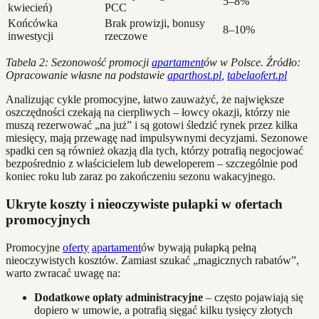
5–8%
kwiecień)
PCC
Końcówka
Brak prowizji, bonusy
8–10%
inwestycji
rzeczowe
Tabela 2: Sezonowość promocji
apartament
ów w Polsce. Źródło:
Opracowanie własne na podstawie
aparthost.pl
,
tabelaofert.pl
Analizując cykle promocyjne, łatwo zauważyć, że największe
oszczędności czekają na cierpliwych – łowcy okazji, którzy nie
muszą rezerwować „na już” i są gotowi śledzić rynek przez kilka
miesięcy, mają przewagę nad impulsywnymi decyzjami. Sezonowe
spadki cen są również okazją dla tych, którzy potrafią negocjować
bezpośrednio z właścicielem lub deweloperem – szczególnie pod
koniec roku lub zaraz po zakończeniu sezonu wakacyjnego.
Ukryte koszty i nieoczywiste pułapki w ofertach
promocyjnych
Promocyjne
oferty
apartament
ów bywają pułapką pełną
nieoczywistych kosztów. Zamiast szukać „magicznych rabatów”,
warto zwracać uwagę na:
Dodatkowe opłaty administracyjne
– często pojawiają się
dopiero w umowie, a potrafią sięgać kilku tysięcy złotych