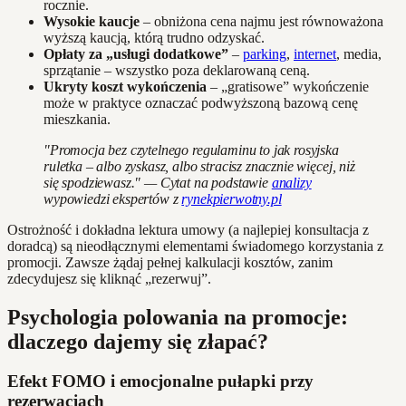
rocznie.
Wysokie kaucje
– obniżona cena najmu jest równoważona
wyższą kaucją, którą trudno odzyskać.
Opłaty za „usługi dodatkowe”
–
parking
,
internet
, media,
sprzątanie – wszystko poza deklarowaną ceną.
Ukryty koszt wykończenia
– „gratisowe” wykończenie
może w praktyce oznaczać podwyższoną bazową cenę
mieszkania.
"Promocja bez czytelnego regulaminu to jak rosyjska
ruletka – albo zyskasz, albo stracisz znacznie więcej, niż
się spodziewasz." — Cytat na podstawie
analizy
wypowiedzi ekspertów z
rynekpierwotny.pl
Ostrożność i dokładna lektura umowy (a najlepiej konsultacja z
doradcą) są nieodłącznymi elementami świadomego korzystania z
promocji. Zawsze żądaj pełnej kalkulacji kosztów, zanim
zdecydujesz się kliknąć „rezerwuj”.
Psychologia polowania na promocje:
dlaczego dajemy się złapać?
Efekt FOMO i emocjonalne pułapki przy
rezerwacjach