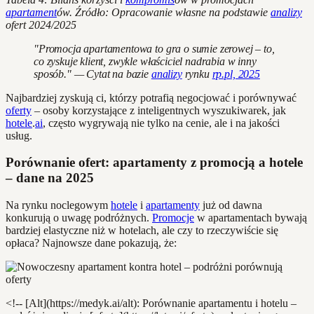
apartament
ów. Źródło: Opracowanie własne na podstawie
analizy
ofert 2024/2025
"Promocja apartamentowa to gra o sumie zerowej – to,
co zyskuje klient, zwykle właściciel nadrabia w inny
sposób." — Cytat na bazie
analizy
rynku
rp.pl, 2025
Najbardziej zyskują ci, którzy potrafią negocjować i porównywać
oferty
– osoby korzystające z inteligentnych wyszukiwarek, jak
hotele
.
ai
, często wygrywają nie tylko na cenie, ale i na jakości
usług.
Porównanie ofert: apartamenty z promocją a hotele
– dane na 2025
Na rynku noclegowym
hotele
i
apartamenty
już od dawna
konkurują o uwagę podróżnych.
Promocje
w apartamentach bywają
bardziej elastyczne niż w hotelach, ale czy to rzeczywiście się
opłaca? Najnowsze dane pokazują, że:
<!-- [Alt](https://medyk.ai/alt): Porównanie apartamentu i hotelu –