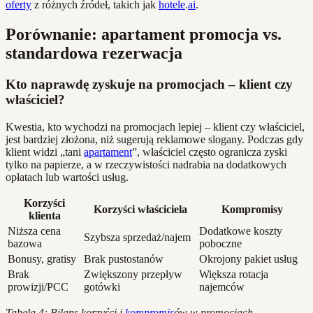
oferty
z różnych źródeł, takich jak
hotele
.
ai
.
Porównanie: apartament promocja vs.
standardowa rezerwacja
Kto naprawdę zyskuje na promocjach – klient czy
właściciel?
Kwestia, kto wychodzi na promocjach lepiej – klient czy właściciel,
jest bardziej złożona, niż sugerują reklamowe slogany. Podczas gdy
klient widzi „tani
apartament
”, właściciel często ogranicza zyski
tylko na papierze, a w rzeczywistości nadrabia na dodatkowych
opłatach lub wartości usług.
Korzyści
Korzyści właściciela
Kompromisy
klienta
Niższa cena
Dodatkowe koszty
Szybsza sprzedaż/najem
bazowa
poboczne
Bonusy, gratisy
Brak pustostanów
Okrojony pakiet usług
Brak
Zwiększony przepływ
Większa rotacja
prowizji/PCC
gotówki
najemców
Tabela 4: Bilans korzyści i
kompromis
ów w promocjach