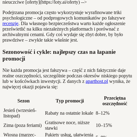
nieuczciwe [oferty](https://loty.ai/oferty) -->
Podejrzana promocja często wykorzystuje wyrafinowane triki
psychologiczne – od podprogowych komunikatów po fałszywe
recenzje
. Dla własnego bezpieczeństwa warto każde ogłoszenie
prześwietlić na kilku niezależnych platformach i porównać z
archiwalnymi cenami. Gdy coś wydaje się zbyt dobre, by było
prawdziwe – zwykle takie właśnie jest.
Sezonowość i cykle: najlepszy czas na łapanie
promocji
Nie każda promocja jest fałszywa – część z nich faktycznie daje
realne oszczędności, szczególnie podczas okresów niskiego popytu
lub w końcówkach inwestycji. Z danych z
aparthost.pl
wynika, że
najwięcej okazji pojawia się:
Przeciętna
Sezon
Typ promocji
oszczędność
Jesień (wrzesień-
Rabaty na ostatnie lokale
8–12%
listopad)
Gratisowe noce, niższe
Zima (poza feriami)
10–15%
stawki
Wiosna (marzec-
Pakiety usług, ułatwienia