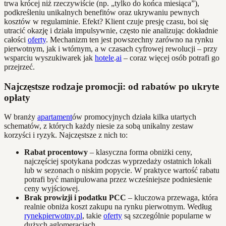
trwa krócej niż rzeczywiście (np. „tylko do końca miesiąca”),
podkreśleniu unikalnych benefitów oraz ukrywaniu pewnych
kosztów w regulaminie. Efekt? Klient czuje presję czasu, boi się
utracić okazję i działa impulsywnie, często nie analizując dokładnie
całości
oferty
. Mechanizm ten jest powszechny zarówno na rynku
pierwotnym, jak i wtórnym, a w czasach cyfrowej rewolucji – przy
wsparciu wyszukiwarek jak
hotele
.
ai
– coraz więcej osób potrafi go
przejrzeć.
Najczęstsze rodzaje promocji: od rabatów po ukryte
opłaty
W branży
apartament
ów promocyjnych działa kilka utartych
schematów, z których każdy niesie za sobą unikalny zestaw
korzyści i ryzyk. Najczęstsze z nich to:
Rabat procentowy
– klasyczna forma obniżki ceny,
najczęściej spotykana podczas wyprzedaży ostatnich lokali
lub w sezonach o niskim popycie. W praktyce wartość rabatu
potrafi być manipulowana przez wcześniejsze podniesienie
ceny wyjściowej.
Brak prowizji i podatku PCC
– kluczowa przewaga, która
realnie obniża koszt zakupu na rynku pierwotnym. Według
rynekpierwotny.pl
, takie
oferty
są szczególnie popularne w
dużych aglomeracjach.