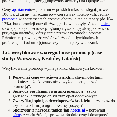
podróżni analizują [oferty](https://loty.ai/oferty) na laptopie -->
Ceny
apartament
ów premium w polskich miastach sięgają nawet
100 tys. zł za m² – znacznie powyżej stawek hotelowych. Jednak
promocje
w apartamentach częściej obejmują realne rabaty (do 10–
12%), brak prowizji oraz dłuższe gratisowe pobyty. Z kolei
hotele
stawiają na lojalnościowe programy i gwarancję stałej jakości, co
przyciąga klientów, którzy cenią przewidywalność i prostotę.
Różnice te sprawiają, że wybór zależy od indywidualnych
preferencji – i od umiejętności czytania między wierszami.
Jak weryfikować wiarygodność promocji (case
study: Warszawa, Kraków, Gdańsk)
Weryfikowanie promocji wymaga kilku kluczowych kroków:
Porównaj cenę wyjściową z archiwalnymi ofertami
–
unikniesz pułapki sztucznie zawyżonej ceny „przed
promocją”.
Sprawdź regulamin i warunki promocji
– szukaj
gwiazdek, drobnego druku oraz opłat dodatkowych.
Zweryfikuj opinię o deweloperze/właścicielu
– czy masz do
czynienia z firmą o ugruntowanej pozycji?
Skorzystaj z narzędzi takich jak
hotele
.
ai
– porównuj
oferty
z wielu źródeł, sprawdzaj średnie ceny i dostępność.