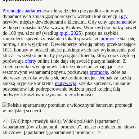
Promocje
apartament
ów nie są dziełem przypadku – to wynik
dynamicznych zmian gospodarczych, wzrostu konkurencji i
gry
nerwów między deweloperami a klientami. Gdy ceny
apartament
ów
w dużych miastach (Warszawa, Kraków, Wrocław) dochodzą nawet
do 100 tys. zł za m² (według
rp.pl, 2025
), presja na szybkie
zamknięcie sprzedaży ostatnich lokali sprawia, że
promocje
stają się
normą, a nie wyjątkiem. Deweloperzy oferują rabaty przekraczające
10%, bonusy w postaci miejsc parkingowych czy wykończenia pod
klucz – wszystko po to, by przyciągnąć klienta, który coraz częściej
porównuje
oferty
online i nie daje się zwieść pustym hasłom. Z
kolei na rynku wynajmu właściciele mieszkań, zmagając się z
sezonowymi wahaniami popytu, podsuwają
promocje
, które na
pierwszy rzut oka wydają się bezkonkurencyjne. Jednak za każdą
zniżką kryje się konkretna
motywacja
: szybka sprzedaż, unikanie
pustostanów lub podreperowanie budżetu przed kolejną falą
podwyżek kosztów utrzymania nieruchomości.
<!-- [Alt](https://medyk.ai/alt): Widok polskich [apartament]
(/apartament)ów z banerami „promocja”, miasto o zmierzchu, słowo
kluczowe: [apartament](/apartament) promocja -->