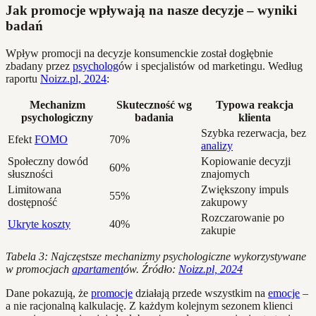
Jak promocje wpływają na nasze decyzje – wyniki
badań
Wpływ promocji na decyzje konsumenckie został dogłębnie
zbadany przez
psycholog
ów i specjalistów od marketingu. Według
raportu
Noizz.pl, 2024
:
Mechanizm
Skuteczność wg
Typowa reakcja
psychologiczny
badania
klienta
Szybka rezerwacja, bez
Efekt
FOMO
70%
analizy
Społeczny dowód
Kopiowanie decyzji
60%
słuszności
znajomych
Limitowana
Zwiększony impuls
55%
dostępność
zakupowy
Rozczarowanie po
Ukryte koszty
40%
zakupie
Tabela 3: Najczęstsze mechanizmy psychologiczne wykorzystywane
w promocjach
apartament
ów. Źródło:
Noizz.pl, 2024
Dane pokazują, że
promocje
działają przede wszystkim na
emocje
–
a nie racjonalną kalkulację. Z każdym kolejnym sezonem klienci