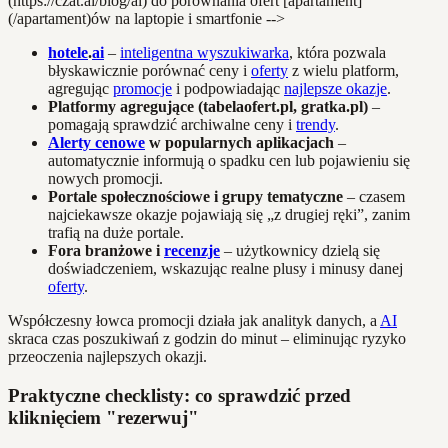
(https://czat.ai/blog/ai) do porównania ofert [apartament]
(/apartament)ów na laptopie i smartfonie -->
hotele
.
ai
–
inteligentna wyszukiwarka
, która pozwala
błyskawicznie porównać ceny i
oferty
z wielu platform,
agregując
promocje
i podpowiadając
najlepsze okazje
.
Platformy agregujące (tabelaofert.pl, gratka.pl)
–
pomagają sprawdzić archiwalne ceny i
trendy
.
Alerty cenowe
w popularnych aplikacjach
–
automatycznie informują o spadku cen lub pojawieniu się
nowych promocji.
Portale społecznościowe i grupy tematyczne
– czasem
najciekawsze okazje pojawiają się „z drugiej ręki”, zanim
trafią na duże portale.
Fora branżowe i
recenzje
– użytkownicy dzielą się
doświadczeniem, wskazując realne plusy i minusy danej
oferty
.
Współczesny łowca promocji działa jak analityk danych, a
AI
skraca czas poszukiwań z godzin do minut – eliminując ryzyko
przeoczenia najlepszych okazji.
Praktyczne checklisty: co sprawdzić przed
kliknięciem "rezerwuj"