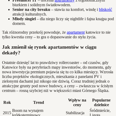
Freelancer IT
– docenia
apartamenty
z ergonomicznym
biurkiem i solidnym światłowodem.
Senior na city breaku
– stawia na komfort, windę i
bliskość
atrakcji kulturalnych.
Młody singiel
– dla niego liczy się nightlife i fajna knajpa pod
domem.
Tak różnorodny przekrój powoduje, że
apartament
katowice to nie
tylko kwestia ceny – to gra o dopasowanie do stylu życia.
Jak zmienił się rynek apartamentów w ciągu
dekady?
Ostatnie dziesięć lat to prawdziwy rollercoaster – od czasów, gdy
Katowice były na peryferiach mapy inwestorów, do momentu, gdy
nowa inwestycja premium pojawia się tu co kilka miesięcy. Wzrosła
liczba projektów ekologicznych, mieszkania z panelami PV i
zielonymi dachami już nikogo nie dziwią. Coraz trudniej jednak o
atrakcyjne grunty pod nowe budowy, a ceny – zwłaszcza w ścisłym
centrum – rosną szybciej niż w większości miast Górnego Śląska.
Wpływ na
Popularne
Rok
Trend
ceny
dzielnice
Boom na wynajem
Śródmieście,
2015
Stabilizacja
krótkoterminowy
Ligota