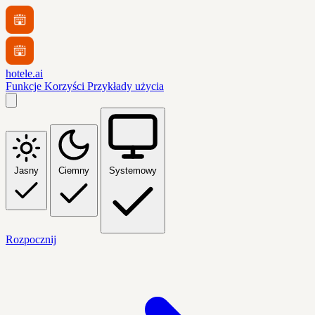
hotele.ai
Funkcje
Korzyści
Przykłady użycia
Jasny
Ciemny
Systemowy
Rozpocznij