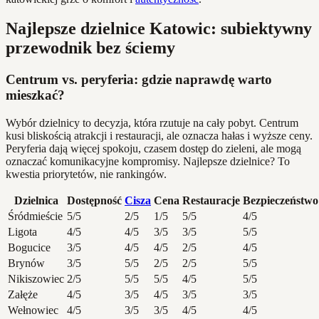
Najlepsze dzielnice Katowic: subiektywny
przewodnik bez ściemy
Centrum vs. peryferia: gdzie naprawdę warto
mieszkać?
Wybór dzielnicy to decyzja, która rzutuje na cały pobyt. Centrum
kusi bliskością atrakcji i restauracji, ale oznacza hałas i wyższe ceny.
Peryferia dają więcej spokoju, czasem dostęp do zieleni, ale mogą
oznaczać komunikacyjne kompromisy. Najlepsze dzielnice? To
kwestia priorytetów, nie rankingów.
Dzielnica
Dostępność
Cisza
Cena
Restauracje
Bezpieczeństwo
Śródmieście
5/5
2/5
1/5
5/5
4/5
Ligota
4/5
4/5
3/5
3/5
5/5
Bogucice
3/5
4/5
4/5
2/5
4/5
Brynów
3/5
5/5
2/5
2/5
5/5
Nikiszowiec
2/5
5/5
5/5
4/5
5/5
Załęże
4/5
3/5
4/5
3/5
3/5
Wełnowiec
4/5
3/5
3/5
4/5
4/5