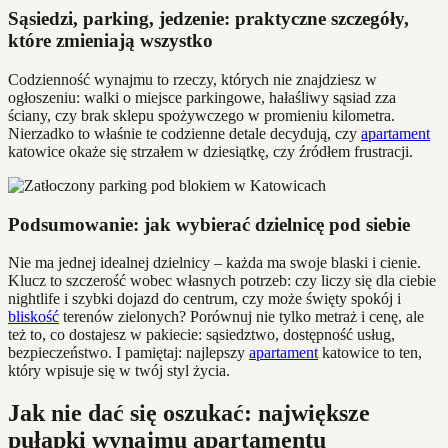
Sąsiedzi, parking, jedzenie: praktyczne szczegóły,
które zmieniają wszystko
Codzienność wynajmu to rzeczy, których nie znajdziesz w
ogłoszeniu: walki o miejsce parkingowe, hałaśliwy sąsiad zza
ściany, czy brak sklepu spożywczego w promieniu kilometra.
Nierzadko to właśnie te codzienne detale decydują, czy
apartament
katowice okaże się strzałem w dziesiątkę, czy źródłem frustracji.
Podsumowanie: jak wybierać dzielnicę pod siebie
Nie ma jednej idealnej dzielnicy – każda ma swoje blaski i cienie.
Klucz to szczerość wobec własnych potrzeb: czy liczy się dla ciebie
nightlife i szybki dojazd do centrum, czy może święty spokój i
bliskość
terenów zielonych? Porównuj nie tylko metraż i cenę, ale
też to, co dostajesz w pakiecie: sąsiedztwo, dostępność usług,
bezpieczeństwo. I pamiętaj: najlepszy
apartament
katowice to ten,
który wpisuje się w twój styl życia.
Jak nie dać się oszukać: największe
pułapki wynajmu apartamentu