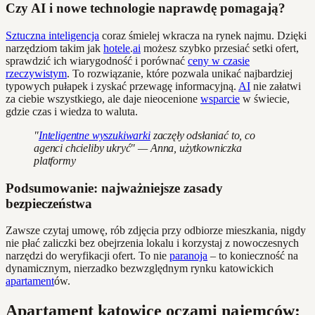
Czy AI i nowe technologie naprawdę pomagają?
Sztuczna inteligencja
coraz śmielej wkracza na rynek najmu. Dzięki
narzędziom takim jak
hotele
.
ai
możesz szybko przesiać setki ofert,
sprawdzić ich wiarygodność i porównać
ceny w czasie
rzeczywistym
. To rozwiązanie, które pozwala unikać najbardziej
typowych pułapek i zyskać przewagę informacyjną.
AI
nie załatwi
za ciebie wszystkiego, ale daje nieocenione
wsparcie
w świecie,
gdzie czas i wiedza to waluta.
"
Inteligentne wyszukiwarki
zaczęły odsłaniać to, co
agenci chcieliby ukryć" — Anna, użytkowniczka
platformy
Podsumowanie: najważniejsze zasady
bezpieczeństwa
Zawsze czytaj umowę, rób zdjęcia przy odbiorze mieszkania, nigdy
nie płać zaliczki bez obejrzenia lokalu i korzystaj z nowoczesnych
narzędzi do weryfikacji ofert. To nie
paranoja
– to konieczność na
dynamicznym, nierzadko bezwzględnym rynku katowickich
apartament
ów.
Apartament katowice oczami najemców: