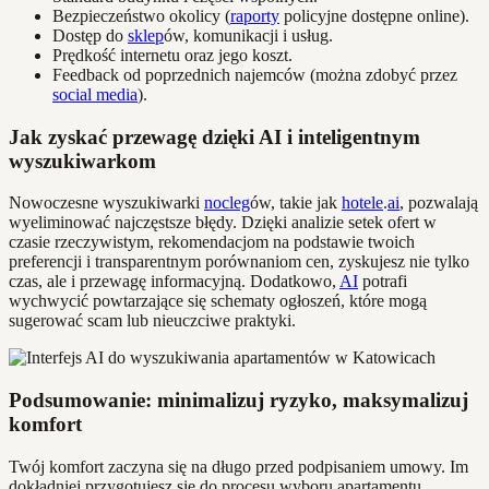
Bezpieczeństwo okolicy (
raporty
policyjne dostępne online).
Dostęp do
sklep
ów, komunikacji i usług.
Prędkość internetu oraz jego koszt.
Feedback od poprzednich najemców (można zdobyć przez
social media
).
Jak zyskać przewagę dzięki AI i inteligentnym
wyszukiwarkom
Nowoczesne wyszukiwarki
nocleg
ów, takie jak
hotele
.
ai
, pozwalają
wyeliminować najczęstsze błędy. Dzięki analizie setek ofert w
czasie rzeczywistym, rekomendacjom na podstawie twoich
preferencji i transparentnym porównaniom cen, zyskujesz nie tylko
czas, ale i przewagę informacyjną. Dodatkowo,
AI
potrafi
wychwycić powtarzające się schematy ogłoszeń, które mogą
sugerować scam lub nieuczciwe praktyki.
Podsumowanie: minimalizuj ryzyko, maksymalizuj
komfort
Twój komfort zaczyna się na długo przed podpisaniem umowy. Im
dokładniej przygotujesz się do procesu wyboru apartamentu