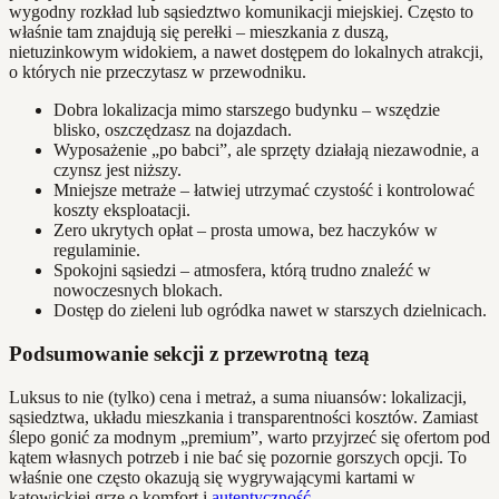
wygodny rozkład lub sąsiedztwo komunikacji miejskiej. Często to
właśnie tam znajdują się perełki – mieszkania z duszą,
nietuzinkowym widokiem, a nawet dostępem do lokalnych atrakcji,
o których nie przeczytasz w przewodniku.
Dobra lokalizacja mimo starszego budynku – wszędzie
blisko, oszczędzasz na dojazdach.
Wyposażenie „po babci”, ale sprzęty działają niezawodnie, a
czynsz jest niższy.
Mniejsze metraże – łatwiej utrzymać czystość i kontrolować
koszty eksploatacji.
Zero ukrytych opłat – prosta umowa, bez haczyków w
regulaminie.
Spokojni sąsiedzi – atmosfera, którą trudno znaleźć w
nowoczesnych blokach.
Dostęp do zieleni lub ogródka nawet w starszych dzielnicach.
Podsumowanie sekcji z przewrotną tezą
Luksus to nie (tylko) cena i metraż, a suma niuansów: lokalizacji,
sąsiedztwa, układu mieszkania i transparentności kosztów. Zamiast
ślepo gonić za modnym „premium”, warto przyjrzeć się ofertom pod
kątem własnych potrzeb i nie bać się pozornie gorszych opcji. To
właśnie one często okazują się wygrywającymi kartami w
katowickiej grze o komfort i
autentyczność
.