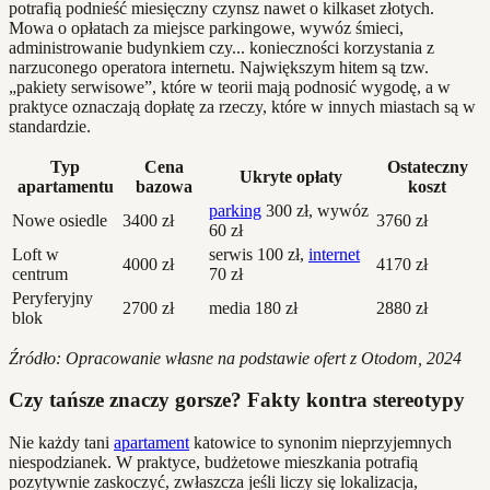
potrafią podnieść miesięczny czynsz nawet o kilkaset złotych.
Mowa o opłatach za miejsce parkingowe, wywóz śmieci,
administrowanie budynkiem czy... konieczności korzystania z
narzuconego operatora internetu. Największym hitem są tzw.
„pakiety serwisowe”, które w teorii mają podnosić wygodę, a w
praktyce oznaczają dopłatę za rzeczy, które w innych miastach są w
standardzie.
Typ
Cena
Ostateczny
Ukryte opłaty
apartamentu
bazowa
koszt
parking
300 zł, wywóz
Nowe osiedle
3400 zł
3760 zł
60 zł
Loft w
serwis 100 zł,
internet
4000 zł
4170 zł
centrum
70 zł
Peryferyjny
2700 zł
media 180 zł
2880 zł
blok
Źródło: Opracowanie własne na podstawie ofert z Otodom, 2024
Czy tańsze znaczy gorsze? Fakty kontra stereotypy
Nie każdy tani
apartament
katowice to synonim nieprzyjemnych
niespodzianek. W praktyce, budżetowe mieszkania potrafią
pozytywnie zaskoczyć, zwłaszcza jeśli liczy się lokalizacja,