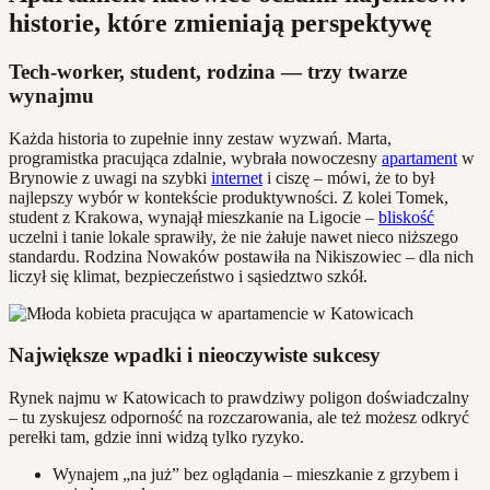
historie, które zmieniają perspektywę
Tech-worker, student, rodzina — trzy twarze
wynajmu
Każda historia to zupełnie inny zestaw wyzwań. Marta,
programistka pracująca zdalnie, wybrała nowoczesny
apartament
w
Brynowie z uwagi na szybki
internet
i ciszę – mówi, że to był
najlepszy wybór w kontekście produktywności. Z kolei Tomek,
student z Krakowa, wynajął mieszkanie na Ligocie –
bliskość
uczelni i tanie lokale sprawiły, że nie żałuje nawet nieco niższego
standardu. Rodzina Nowaków postawiła na Nikiszowiec – dla nich
liczył się klimat, bezpieczeństwo i sąsiedztwo szkół.
Największe wpadki i nieoczywiste sukcesy
Rynek najmu w Katowicach to prawdziwy poligon doświadczalny
– tu zyskujesz odporność na rozczarowania, ale też możesz odkryć
perełki tam, gdzie inni widzą tylko ryzyko.
Wynajem „na już” bez oglądania – mieszkanie z grzybem i