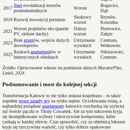
Start
rewitalizacji terenów
Bogucice,
2017
Wzrost
postindustrialnych
Dąb
Skokowy
Brynów,
2019
Rozwój inwestycji premium
wzrost
Koszutka
Wzrost projektów eko (panele
Dalszy
Piotrowice,
2021
PV, zielone dachy)
wzrost
Załęże
Brak
grunt
ów, wejście dużych
Utrzymanie
Centrum,
2023
deweloperów
wysokich
Wełnowiec
Rozkwit
apartament
ów w
Utrzymanie
Nikiszowiec,
2025
historycznych obiektach
wysokich
Centrum
Źródło: Opracowanie własne na podstawie danych MuratorPlus,
Link4, 2024
Podsumowanie i most do kolejnej sekcji
Transformacja Katowic to nie tylko zmiana krajobrazu – to także
zupełnie
nowe zasady gry
na rynku najmu. Oczekiwania rosną, a
najbardziej pożądane
apartamenty
katowice rozchodzą się szybciej
niż świeże pączki w Tłusty Czwartek. Ale za tym sukcesem kryją
się skomplikowane wybory i nieoczywiste kompromisy, które
czekają w każdej ofercie. Czas sprawdzić, czy za obietnicą luksusu
kryje się rzeczywista wartość, czy tylko dobrze opakowane