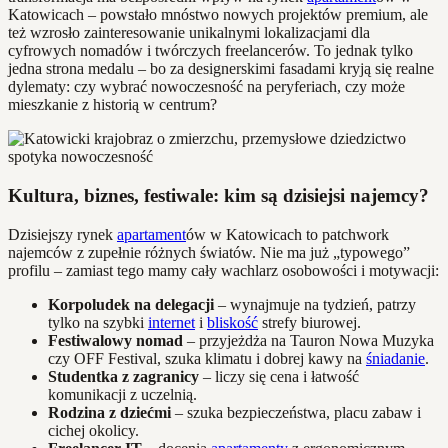
Katowicach – powstało mnóstwo nowych projektów premium, ale
też wzrosło zainteresowanie unikalnymi lokalizacjami dla
cyfrowych nomadów i twórczych freelancerów. To jednak tylko
jedna strona medalu – bo za designerskimi fasadami kryją się realne
dylematy: czy wybrać nowoczesność na peryferiach, czy może
mieszkanie z historią w centrum?
Kultura, biznes, festiwale: kim są dzisiejsi najemcy?
Dzisiejszy rynek
apartament
ów w Katowicach to patchwork
najemców z zupełnie różnych światów. Nie ma już „typowego”
profilu – zamiast tego mamy cały wachlarz osobowości i motywacji:
Korpoludek na delegacji
– wynajmuje na tydzień, patrzy
tylko na szybki
internet
i
bliskość
strefy biurowej.
Festiwalowy nomad
– przyjeżdża na Tauron Nowa Muzyka
czy OFF Festival, szuka klimatu i dobrej kawy na
śniadanie
.
Studentka z zagranicy
– liczy się cena i łatwość
komunikacji z uczelnią.
Rodzina z dziećmi
– szuka bezpieczeństwa, placu zabaw i
cichej okolicy.