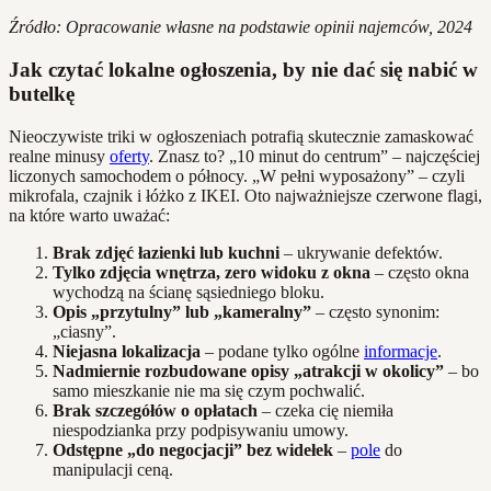
Źródło: Opracowanie własne na podstawie opinii najemców, 2024
Jak czytać lokalne ogłoszenia, by nie dać się nabić w
butelkę
Nieoczywiste triki w ogłoszeniach potrafią skutecznie zamaskować
realne minusy
oferty
. Znasz to? „10 minut do centrum” – najczęściej
liczonych samochodem o północy. „W pełni wyposażony” – czyli
mikrofala, czajnik i łóżko z IKEI. Oto najważniejsze czerwone flagi,
na które warto uważać:
Brak zdjęć łazienki lub kuchni
– ukrywanie defektów.
Tylko zdjęcia wnętrza, zero widoku z okna
– często okna
wychodzą na ścianę sąsiedniego bloku.
Opis „przytulny” lub „kameralny”
– często synonim:
„ciasny”.
Niejasna lokalizacja
– podane tylko ogólne
informacje
.
Nadmiernie rozbudowane opisy „atrakcji w okolicy”
– bo
samo mieszkanie nie ma się czym pochwalić.
Brak szczegółów o opłatach
– czeka cię niemiła
niespodzianka przy podpisywaniu umowy.
Odstępne „do negocjacji” bez widełek
–
pole
do
manipulacji ceną.