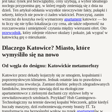
jest taka: rynek jest bezwzględny, ceny szybują, a wybór idealnego
noclegu przypomina grę, w której reguły zmieniają się z dnia na
dzień. Ten artykuł odsłania wszystkie nieoczywiste fakty, pułapki i
sekrety, których nie powie ci żaden właściciel. Przeczytaj, zanim
wrzucisz do koszyka swój wymarzony
apartament
katowice — bo
tu liczy się nie tylko lokalizacja czy cena, ale także odporność na
rozczarowania i umiejętność czytania między wierszami ofert. Oto
przewodnik
, który zdejmie różowe okulary i pokaże, jak wygrać w
katowicką grę o mieszkanie.
Dlaczego Katowice? Miasto, które
wymyśliło się na nowo
Od węgla do designu: Katowickie metamorfozy
Katowice przez dekady kojarzyły się ze smogiem, kopalniami i
poprzemysłowym klimatem. Jednak ostatnie lata to prawdziwa
urbanistyczna rewolucja. Zamiast dzielnic pełnych zdegradowanych
familoków, inwestorzy stawiają dziś na ekologiczne
apartamentowce z zielonymi dachami czy stylowe lofty w
zrewitalizowanych sztolniach. Przykład? Hub Gamingowo-
Technologiczny na terenie dawnej kopalni Wieczorek, gdzie kiedyś
huczały maszyny, dziś rozbrzmiewają eventy branży IT. Ta
transformacja ma bezpośredni wpływ na rynek
apartament
ów w