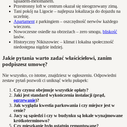
sąsiadem-melomanem.
Przestronny loft w centrum okazał się nieogrzewany zimą.
Tani pokój na Ligocie – najlepsza lokalizacja do dojazdu na
uczelnię.
Apartament
z parkingiem – oszczędność nerwów każdego
wieczoru.
Nowoczesne osiedle na obrzeżach – zero smogu,
bliskość
lasów.
Historyczny Nikiszowiec – klimat i lokalna społeczność
niedostępna nigdzie indziej.
Jakie pytania warto zadać właścicielowi, zanim
podpiszesz umowę?
Nie wszystko, co istotne, znajdziesz w ogłoszeniu. Odpowiedni
zestaw pytań pozwoli ci uniknąć wielu pułapek:
Czy czynsz obejmuje wszystkie opłaty?
Jaki jest standard wykończenia instalacji (prąd,
ogrzewanie
)?
Jak wygląda kwestia parkowania i czy miejsce jest w
cenie?
Jacy są sąsiedzi i czy w budynku są lokale wynajmowane
krótkoterminowo?
Czy mieszkanie było ostatnio remontowane?