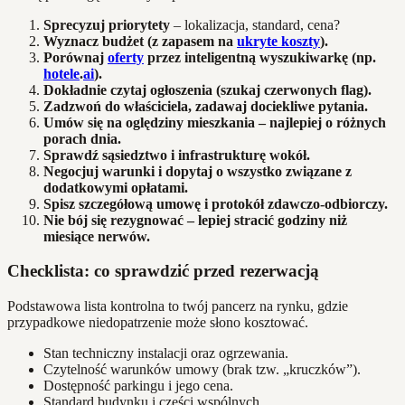
Sprecyzuj priorytety
– lokalizacja, standard, cena?
Wyznacz budżet (z zapasem na
ukryte koszty
).
Porównaj
oferty
przez inteligentną wyszukiwarkę (np.
hotele
.
ai
).
Dokładnie czytaj ogłoszenia (szukaj czerwonych flag).
Zadzwoń do właściciela, zadawaj dociekliwe pytania.
Umów się na oględziny mieszkania – najlepiej o różnych
porach dnia.
Sprawdź sąsiedztwo i infrastrukturę wokół.
Negocjuj warunki i dopytaj o wszystko związane z
dodatkowymi opłatami.
Spisz szczegółową umowę i protokół zdawczo-odbiorczy.
Nie bój się rezygnować – lepiej stracić godziny niż
miesiące nerwów.
Checklista: co sprawdzić przed rezerwacją
Podstawowa lista kontrolna to twój pancerz na rynku, gdzie
przypadkowe niedopatrzenie może słono kosztować.
Stan techniczny instalacji oraz ogrzewania.
Czytelność warunków umowy (brak tzw. „kruczków”).
Dostępność parkingu i jego cena.
Standard budynku i części wspólnych.