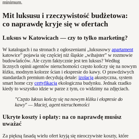
minimum.
Mit luksusu i rzeczywistość budżetowa:
co naprawdę kryje się w ofertach
Luksus w Katowicach — czy to tylko marketing?
W katalogach i na stronach z ogłoszeniami „luksusowy
apartament
katowice” pojawia się częściej niż śląskie „wihajster” w rozmowie
budowlańców. Ale czym faktycznie jest ten luksus? Według
licznych opinii agentów nieruchomości często kończy się na nowym
łóżku, modnym kolorze ścian i ekspresie do kawy. O prawdziwych
standardach premium decydują detale:
izolacja
akustyczna, system
smart home czy
certyfikacja
ekologiczna budynku. Jednak rzadko
kiedy to wszystko idzie w parze z tym, co widzimy na zdjęciach.
"Często luksus kończy się na nowym łóżku i ekspresie do
kawy" — Maciej, agent nieruchomości
Ukryte koszty i opłaty: na co naprawdę musisz
uważać
Za piękną fasadą wielu ofert kryją się nieoczywiste koszty, które