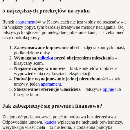
5 najczęstszych przekrętów na rynku
Rynek
apartament
ów w Katowicach nie jest wolny od oszustów – a
im większy popyt, tym bardziej kreatywne metody naciągania. Od
fałszywych ogłoszeń po nielegalne pobieranie kaucji – trzeba mieć
oczy dookoła głowy.
Zaawansowane kopiowanie ofert
– zdjęcia z innych miast,
podkradzione opisy.
Wymagana
zaliczka
przed obejrzeniem mieszkania
–
klasyczny scam.
Niejasne zapisy w umowie
– brak konkretów o okresie
wypowiedzenia czy kosztach eksploatacji.
Podwójne wynajmowanie jednej nieruchomości
– dwie
umowy, jeden
apartament
.
Sfałszowane referencje właściciela
– fałszywe
opinie
lub
fikcyjne biuro.
Jak zabezpieczyć się prawnie i finansowo?
Znajomość podstawowych pojęć to podstawa bezpieczeństwa.
Odpowiednia umowa,
kaucja
wpłacana na rachunek powierniczy,
weryfikacja właściciela – to nie teoria, a codzienna praktyka